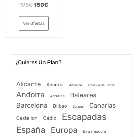
El
El
198
€
150
€
precio
precio
original
actual
Ver Ofertas
era:
es:
198€.
150€.
¿Quieres Un Plan?
Alicante
Almería
América
América del Norte
Andorra
Baleares
Asturias
Barcelona
Canarias
Bilbao
Burgos
Escapadas
Cádiz
Castellon
España
Europa
Extremadura