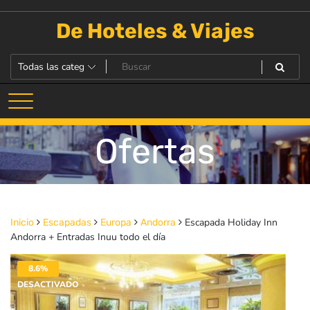
Saltar
al
De Hoteles & Viajes
contenido
Ofertas
Escapada Holiday Inn
Inicio
Escapadas
Europa
Andorra
Andorra + Entradas Inuu todo el día
8.6%
DESACTIVADO