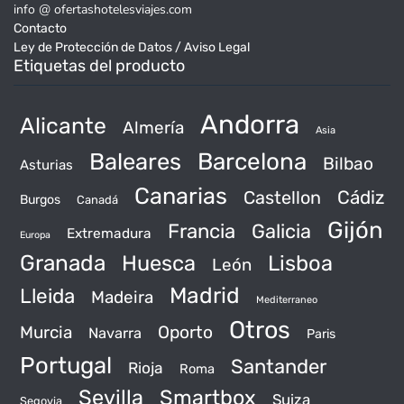
info @ ofertashotelesviajes.com
Contacto
Ley de Protección de Datos / Aviso Legal
Etiquetas del producto
Andorra
Alicante
Almería
Asia
Baleares
Barcelona
Bilbao
Asturias
Canarias
Castellon
Cádiz
Burgos
Canadá
Gijón
Francia
Galicia
Extremadura
Europa
Granada
Huesca
Lisboa
León
Madrid
Lleida
Madeira
Mediterraneo
Otros
Murcia
Oporto
Navarra
Paris
Portugal
Santander
Rioja
Roma
Sevilla
Smartbox
Suiza
Segovia