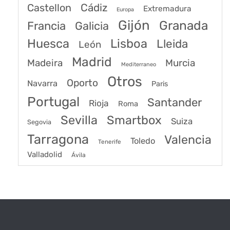
Castellon
Cádiz
Extremadura
Europa
Gijón
Granada
Francia
Galicia
Huesca
Lisboa
Lleida
León
Madrid
Madeira
Murcia
Mediterraneo
Otros
Oporto
Navarra
Paris
Portugal
Santander
Rioja
Roma
Sevilla
Smartbox
Suiza
Segovia
Tarragona
Valencia
Toledo
Tenerife
Valladolid
Ávila