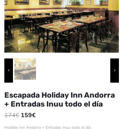
Escapada Holiday Inn Andorra
+ Entradas Inuu todo el día
El
El
174
€
159
€
precio
precio
Holiday Inn Andorra + Entradas Inuu todo el día