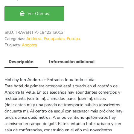
original
actual
era:
es:
Ver Ofertas
174€.
159€.
SKU:
TRAVENTIA-1942343013
Categorías:
,
,
Andorra
Escapadas
Europa
Etiqueta:
Andorra
Descripción
Información adicional
Holiday Inn Andorra + Entradas Inuu todo el día
Este hotel de primera categoría está situado en el corazón de
Andorra la Vella. En los aledaños hay abundantes comercios y
restaurants (veinte m), animados bares (cien m), discos
(doscientos m) y una parada de transporte público (doscientos
cincuenta m). Al centro de esquí con ascensor más próximo hay
unos quince quilómetros. A unos veintiuno quilómetros hay
asimismo un campo de golf. Este suntuoso hotel urbano y con
sala de conferencias, construido en el año mil novecientos