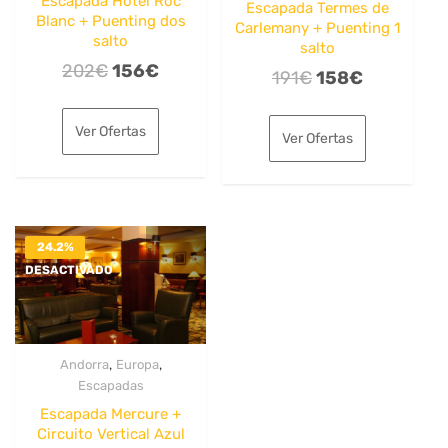
Escapada Hotel Roc
Escapada Termes de
Blanc + Puenting dos
Carlemany + Puenting 1
salto
salto
El
El
202
€
156
€
El
El
191
€
158
€
precio
precio
precio
precio
original
actual
original
actual
Ver Ofertas
Ver Ofertas
era:
es:
era:
es:
202€.
156€.
191€.
158€.
24.2%
DESACTIVADO
,
,
Andorra
Europa
Escapadas
Escapada Mercure +
Circuito Vertical Azul