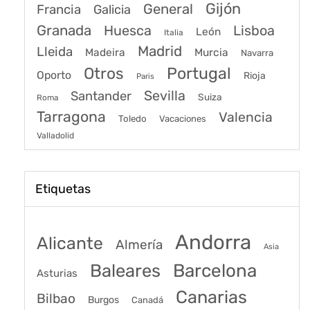
Gijón
General
Francia
Galicia
Granada
Huesca
Lisboa
León
Italia
Madrid
Lleida
Murcia
Madeira
Navarra
Portugal
Otros
Oporto
Rioja
Paris
Sevilla
Santander
Suiza
Roma
Tarragona
Valencia
Toledo
Vacaciones
Valladolid
Etiquetas
Andorra
Alicante
Almería
Asia
Baleares
Barcelona
Asturias
Canarias
Bilbao
Burgos
Canadá