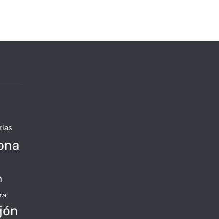
rias
ona
n
ra
jón