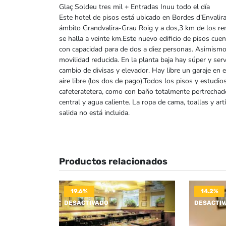
Glaç Soldeu tres mil + Entradas Inuu todo el día
Este hotel de pisos está ubicado en Bordes d’Envali
ámbito Grandvalira-Grau Roig y a dos,3 km de los re
se halla a veinte km.Este nuevo edificio de pisos cue
con capacidad para de dos a diez personas. Asimismo
movilidad reducida. En la planta baja hay súper y serv
cambio de divisas y elevador. Hay libre un garaje en 
aire libre (los dos de pago).Todos los pisos y estud
cafeteratetera, como con baño totalmente pertrechad
central y agua caliente. La ropa de cama, toallas y art
salida no está incluida.
Productos relacionados
19.6%
14.2%
DESACTIVADO
DESACTI