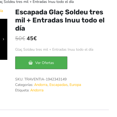
ç Soldeu tres mil + Entradas Inuu todo el día
Escapada Glaç Soldeu tres
mil + Entradas Inuu todo el
día
El
El
50
€
45
€
precio
precio
Glaç Soldeu tres mil + Entradas Inuu todo el día
original
actual
era:
es:
Ver Ofertas
50€.
45€.
SKU:
TRAVENTIA-1942343149
Categorías:
,
,
Andorra
Escapadas
Europa
Etiqueta:
Andorra