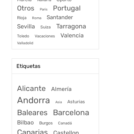
Portugal
Otros
Paris
Santander
Rioja
Roma
Tarragona
Sevilla
Suiza
Valencia
Toledo
Vacaciones
Valladolid
Etiquetas
Alicante
Almería
Andorra
Asturias
Asia
Baleares
Barcelona
Bilbao
Burgos
Canadá
Canarias
Castellon