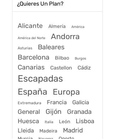
¿Quieres Un Plan?
Alicante
Almería
América
Andorra
América del Norte
Baleares
Asturias
Barcelona
Bilbao
Burgos
Canarias
Cádiz
Castellon
Escapadas
España
Europa
Francia
Galicia
Extremadura
Gijón
General
Granada
Huesca
Lisboa
León
Italia
Madrid
Lleida
Madeira
Murcia
Oporto
Navarra