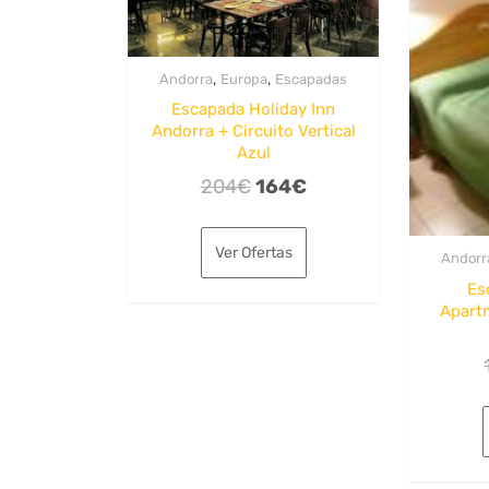
,
,
Andorra
Europa
Escapadas
Escapada Holiday Inn
Andorra + Circuito Vertical
Azul
El
El
204
€
164
€
precio
precio
original
actual
Ver Ofertas
Andorr
era:
es:
Es
204€.
164€.
Apart