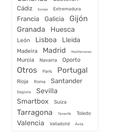
Cádiz
Extremadura
Europa
Gijón
Francia
Galicia
Granada
Huesca
Lisboa
Lleida
León
Madrid
Madeira
Mediterraneo
Murcia
Oporto
Navarra
Otros
Portugal
Paris
Santander
Rioja
Roma
Sevilla
Segovia
Smartbox
Suiza
Tarragona
Toledo
Tenerife
Valencia
Valladolid
Ávila