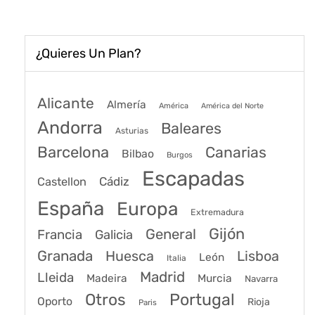
¿Quieres Un Plan?
Alicante
Almería
América
América del Norte
Andorra
Baleares
Asturias
Barcelona
Canarias
Bilbao
Burgos
Escapadas
Cádiz
Castellon
España
Europa
Extremadura
Gijón
General
Francia
Galicia
Granada
Huesca
Lisboa
León
Italia
Madrid
Lleida
Murcia
Madeira
Navarra
Portugal
Otros
Oporto
Rioja
Paris