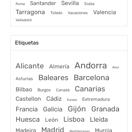
Sevilla
Santander
Suiza
Roma
Tarragona
Valencia
Toledo
Vacaciones
Valladolid
Etiquetas
Andorra
Alicante
Almería
Asia
Baleares
Barcelona
Asturias
Canarias
Bilbao
Burgos
Canadá
Castellon
Cádiz
Extremadura
Europa
Gijón
Granada
Francia
Galicia
Huesca
Lisboa
Lleida
León
Madrid
Madeira
Murcia
Mediterraneo