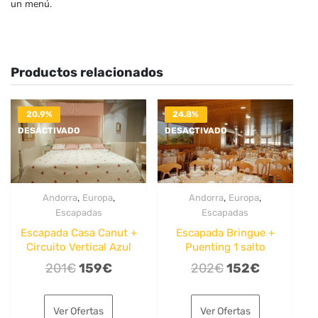
un menú.
Productos relacionados
20.9%
24.8%
DESACTIVADO
DESACTIVADO
,
,
,
,
Andorra
Europa
Andorra
Europa
Escapadas
Escapadas
Escapada Casa Canut +
Escapada Bringue +
Circuito Vertical Azul
Puenting 1 salto
El
El
El
El
201
€
159
€
202
€
152
€
precio
precio
precio
precio
original
actual
original
actual
Ver Ofertas
Ver Ofertas