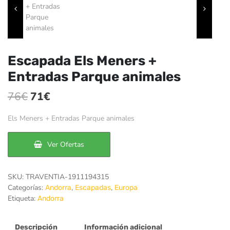
Escapada Els Meners +
Entradas Parque animales
El
El
76
€
71
€
precio
precio
Els Meners + Entradas Parque animales
original
actual
era:
es:
Ver Ofertas
76€.
71€.
SKU:
TRAVENTIA-1911194315
Categorías:
,
,
Andorra
Escapadas
Europa
Etiqueta:
Andorra
Descripción
Información adicional