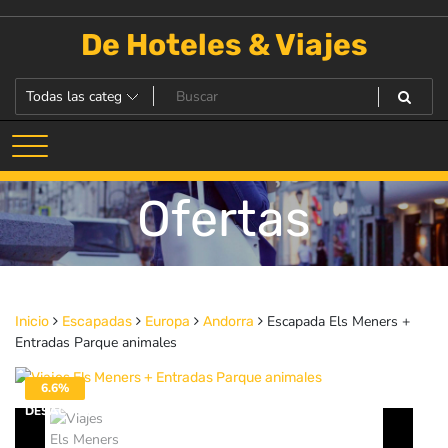
Saltar
al
De Hoteles & Viajes
contenido
Ofertas
Escapada Els Meners +
Inicio
Escapadas
Europa
Andorra
Entradas Parque animales
6.6%
DESACTIVADO