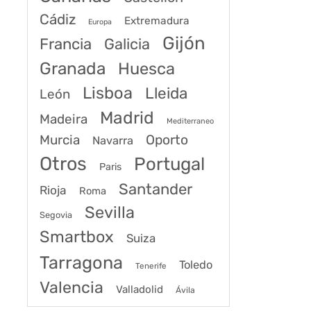
Cádiz
Extremadura
Europa
Gijón
Francia
Galicia
Granada
Huesca
Lisboa
Lleida
León
Madrid
Madeira
Mediterraneo
Murcia
Oporto
Navarra
Otros
Portugal
Paris
Santander
Rioja
Roma
Sevilla
Segovia
Smartbox
Suiza
Tarragona
Toledo
Tenerife
Valencia
Valladolid
Ávila