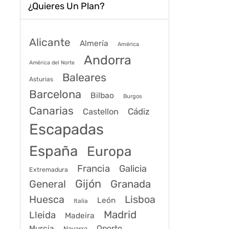
¿Quieres Un Plan?
Alicante
Almería
América
Andorra
América del Norte
Baleares
Asturias
Barcelona
Bilbao
Burgos
Canarias
Cádiz
Castellon
Escapadas
España
Europa
Francia
Galicia
Extremadura
Gijón
General
Granada
Huesca
Lisboa
León
Italia
Madrid
Lleida
Madeira
Murcia
Oporto
Navarra