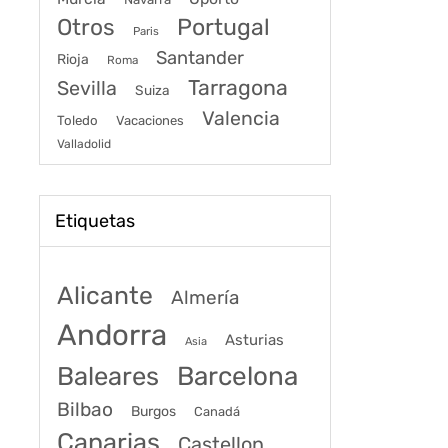
Portugal
Otros
Paris
Santander
Rioja
Roma
Tarragona
Sevilla
Suiza
Valencia
Toledo
Vacaciones
Valladolid
Etiquetas
Alicante
Almería
Andorra
Asturias
Asia
Baleares
Barcelona
Bilbao
Burgos
Canadá
Canarias
Castellon