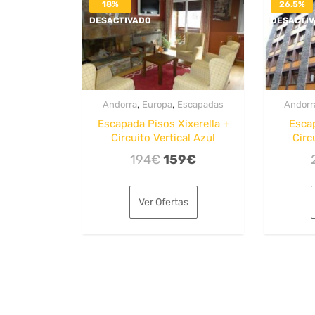
18%
26.5%
DESACTIVADO
DESACTI
,
,
Andorra
Europa
Escapadas
Andorr
Escapada Pisos Xixerella +
Esca
Circuito Vertical Azul
Circ
El
El
194
€
159
€
precio
precio
original
actual
Ver Ofertas
era:
es:
194€.
159€.