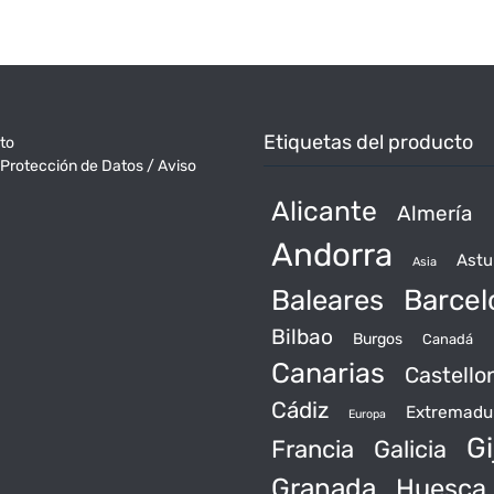
Etiquetas del producto
to
 Protección de Datos / Aviso
Alicante
Almería
Andorra
Astu
Asia
Baleares
Barcel
Bilbao
Burgos
Canadá
Canarias
Castello
Cádiz
Extremadu
Europa
Gi
Francia
Galicia
Granada
Huesca