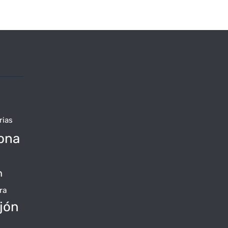
rias
ona
n
ra
jón