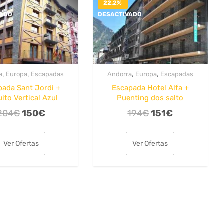
22.2%
VADO
DESACTIVADO
,
,
,
,
a
Europa
Escapadas
Andorra
Europa
Escapadas
pada Sant Jordi +
Escapada Hotel Alfa +
uito Vertical Azul
Puenting dos salto
El
El
El
El
204
€
150
€
194
€
151
€
precio
precio
precio
precio
original
actual
original
actual
Ver Ofertas
Ver Ofertas
era:
es:
era:
es:
204€.
150€.
194€.
151€.