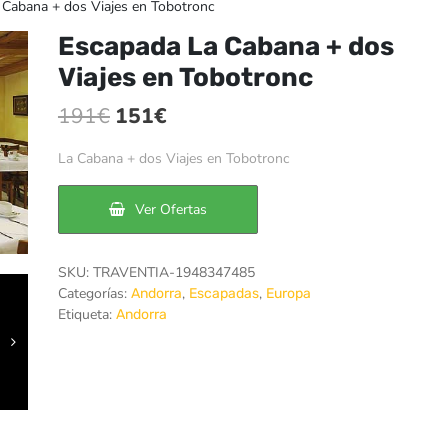
Cabana + dos Viajes en Tobotronc
Escapada La Cabana + dos
Viajes en Tobotronc
El
El
191
€
151
€
precio
precio
La Cabana + dos Viajes en Tobotronc
original
actual
era:
es:
Ver Ofertas
191€.
151€.
SKU:
TRAVENTIA-1948347485
Categorías:
,
,
Andorra
Escapadas
Europa
Etiqueta:
Andorra