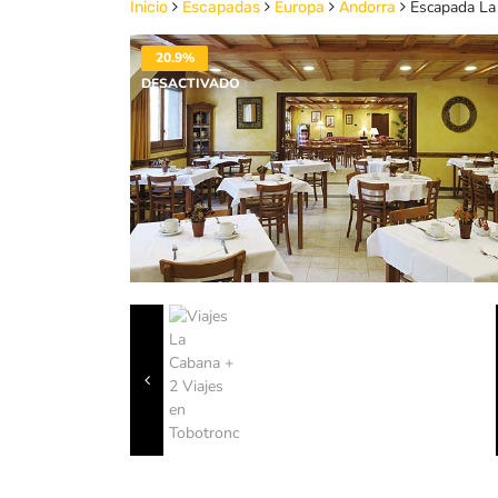
Escapada La 
Inicio
Escapadas
Europa
Andorra
20.9%
DESACTIVADO