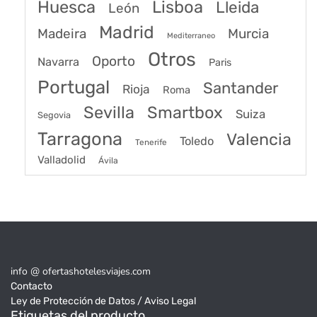
Huesca
Lisboa
Lleida
León
Madrid
Madeira
Murcia
Mediterraneo
Otros
Oporto
Navarra
Paris
Portugal
Santander
Rioja
Roma
Sevilla
Smartbox
Suiza
Segovia
Tarragona
Valencia
Toledo
Tenerife
Valladolid
Ávila
info @ ofertashotelesviajes.com
Contacto
Ley de Protección de Datos / Aviso Legal
Etiquetas del producto