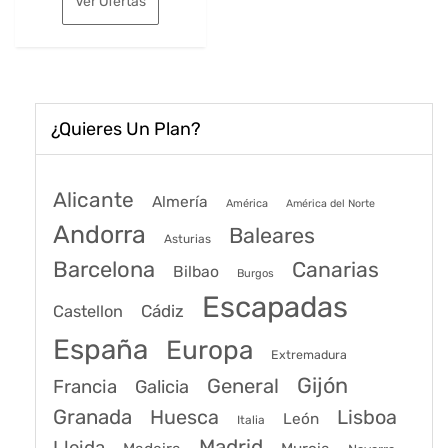
Ver Ofertas
era:
es:
194€.
151€.
¿Quieres Un Plan?
Alicante
Almería
América
América del Norte
Andorra
Baleares
Asturias
Barcelona
Canarias
Bilbao
Burgos
Escapadas
Cádiz
Castellon
España
Europa
Extremadura
Gijón
General
Francia
Galicia
Granada
Huesca
Lisboa
León
Italia
Madrid
Lleida