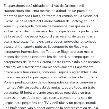
El apartahotel está ubicado en el Val de Ordino, a mil
cuatrocientos cincuenta metros de altitud, en un pueblo de
montaña llamado Llorts, en frente del camino de La Senda del
Hierro. Se halla cerca del Parque Natural de Sorteny, en una
zona muy sosegada rodeada de hermosos paisajes en un
ambiente familiar. En invierno los huéspedes van a poder gozar
de la estación de esquí Vallnord y en verano, de las sendas en
plena naturaleza. También, van a poder aprovechar el cómodo
acceso al transporte público. El aeropuerto de Reus y el
aeropuerto internacional de Toulouse Blagnac distan más o
menos doscientos cincuenta km del hotel, al tiempo que los
aeropuertos de Barna y Gerona-Costa Brava están a doscientos
ochenta km y trescientos km respectivamente.El apartahotel
ofrece pisos funcionales, cómodos, limpios y agradables. Está
ubicado en un sitio privilegiado con bellas vistas a la montaña.
Pone a predisposición de los huéspedes cafetería, conexión a
Internet WiFi sin coste, sala de juntas y, sobre todo, un trato
agradable. El hotel entiende trece pisos repartidos en tres
plantas, un vestíbulo con caja fuerte, elevador, una sala de
juegos para pequeños con TV y películas y un parque infantil.
Los huéspedes van a poder gozar de la primera comida del día