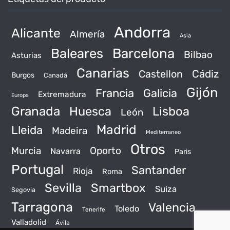
Andorra
Alicante
Almería
Asia
Baleares
Barcelona
Bilbao
Asturias
Canarias
Castellon
Cádiz
Burgos
Canadá
Gijón
Francia
Galicia
Extremadura
Europa
Granada
Huesca
Lisboa
León
Madrid
Lleida
Madeira
Mediterraneo
Otros
Murcia
Oporto
Navarra
Paris
Portugal
Santander
Rioja
Roma
Sevilla
Smartbox
Suiza
Segovia
Tarragona
Valencia
Toledo
Tenerife
Valladolid
Ávila