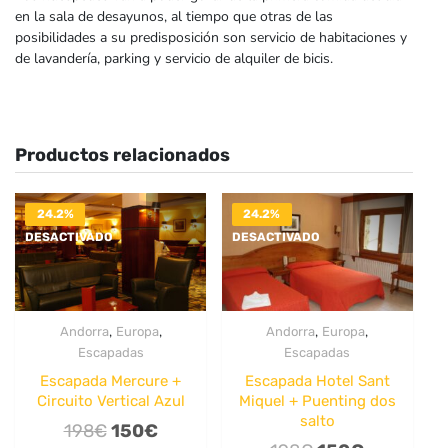
en la sala de desayunos, al tiempo que otras de las
posibilidades a su predisposición son servicio de habitaciones y
de lavandería, parking y servicio de alquiler de bicis.
Productos relacionados
24.2%
24.2%
DESACTIVADO
DESACTIVADO
,
,
,
,
Andorra
Europa
Andorra
Europa
Escapadas
Escapadas
Escapada Mercure +
Escapada Hotel Sant
Circuito Vertical Azul
Miquel + Puenting dos
salto
El
El
198
€
150
€