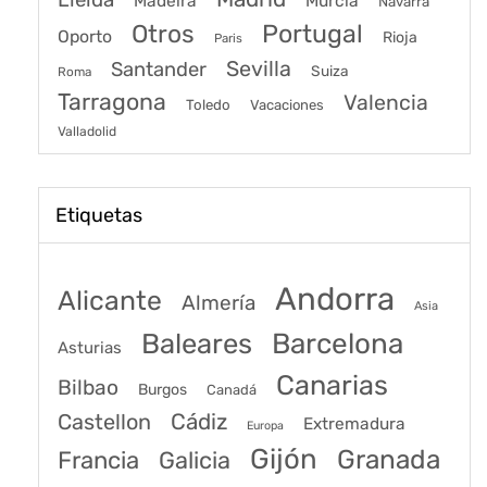
Murcia
Madeira
Navarra
Portugal
Otros
Oporto
Rioja
Paris
Sevilla
Santander
Suiza
Roma
Tarragona
Valencia
Toledo
Vacaciones
Valladolid
Etiquetas
Andorra
Alicante
Almería
Asia
Baleares
Barcelona
Asturias
Canarias
Bilbao
Burgos
Canadá
Castellon
Cádiz
Extremadura
Europa
Gijón
Granada
Francia
Galicia