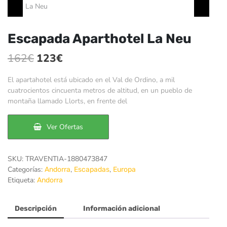
Escapada Aparthotel La Neu
El
El
162
€
123
€
precio
precio
El apartahotel está ubicado en el Val de Ordino, a mil
original
actual
cuatrocientos cincuenta metros de altitud, en un pueblo de
montaña llamado Llorts, en frente del
era:
es:
162€.
123€.
Ver Ofertas
SKU:
TRAVENTIA-1880473847
Categorías:
,
,
Andorra
Escapadas
Europa
Etiqueta:
Andorra
Descripción
Información adicional