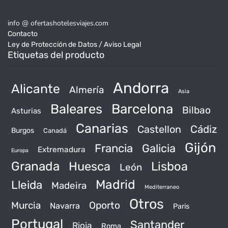
info @ ofertashotelesviajes.com
Contacto
Ley de Protección de Datos / Aviso Legal
Etiquetas del producto
Andorra
Alicante
Almería
Asia
Baleares
Barcelona
Bilbao
Asturias
Canarias
Castellon
Cádiz
Burgos
Canadá
Gijón
Francia
Galicia
Extremadura
Europa
Granada
Huesca
Lisboa
León
Madrid
Lleida
Madeira
Mediterraneo
Otros
Murcia
Oporto
Navarra
Paris
Portugal
Santander
Rioja
Roma