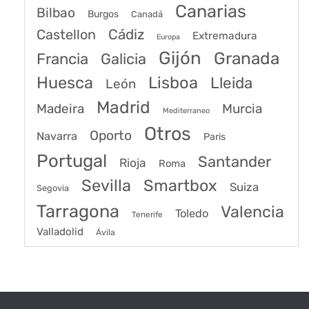
Canarias
Bilbao
Burgos
Canadá
Castellon
Cádiz
Extremadura
Europa
Gijón
Granada
Francia
Galicia
Huesca
Lisboa
Lleida
León
Madrid
Madeira
Murcia
Mediterraneo
Otros
Oporto
Navarra
Paris
Portugal
Santander
Rioja
Roma
Sevilla
Smartbox
Suiza
Segovia
Tarragona
Valencia
Toledo
Tenerife
Valladolid
Ávila