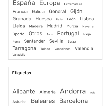
España
Europa
Extremadura
Gijón
General
Francia
Galicia
Granada
Huesca
Lisboa
León
Italia
Madrid
Lleida
Murcia
Madeira
Navarra
Portugal
Otros
Oporto
Rioja
Paris
Sevilla
Santander
Suiza
Roma
Tarragona
Valencia
Toledo
Vacaciones
Valladolid
Etiquetas
Andorra
Alicante
Almería
Asia
Baleares
Barcelona
Asturias