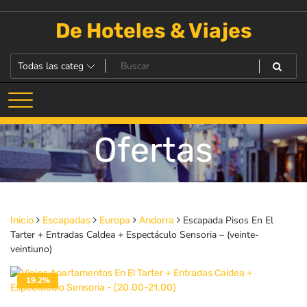
Saltar
al
De Hoteles & Viajes
contenido
Ofertas
Escapada Pisos En El
Inicio
Escapadas
Europa
Andorra
Tarter + Entradas Caldea + Espectáculo Sensoria – (veinte-
veintiuno)
19.2%
DESACTIVADO