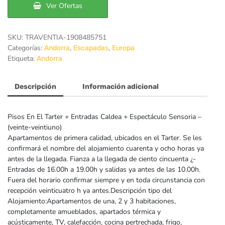
Ver Ofertas
203€.
164€.
SKU:
TRAVENTIA-1908485751
Categorías:
,
,
Andorra
Escapadas
Europa
Etiqueta:
Andorra
Descripción
Información adicional
Pisos En El Tarter + Entradas Caldea + Espectáculo Sensoria –
(veinte-veintiuno)
Apartamentos de primera calidad, ubicados en el Tarter. Se les
confirmará el nombre del alojamiento cuarenta y ocho horas ya
antes de la llegada. Fianza a la llegada de ciento cincuenta ¿-
Entradas de 16.00h a 19.00h y salidas ya antes de las 10.00h.
Fuera del horario confirmar siempre y en toda circunstancia con
recepción veinticuatro h ya antes.Descripción tipo del
Alojamiento:Apartamentos de una, 2 y 3 habitaciones,
completamente amueblados, apartados térmica y
acústicamente, TV, calefacción, cocina pertrechada, frigo,