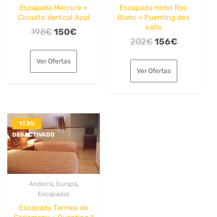
Escapada Mercure +
Escapada Hotel Roc
Circuito Vertical Azul
Blanc + Puenting dos
salto
El
El
198
€
150
€
El
El
202
€
156
€
precio
precio
precio
precio
original
actual
Ver Ofertas
original
actual
era:
es:
Ver Ofertas
era:
es:
198€.
150€.
202€.
156€.
17.3%
DESACTIVADO
,
,
Andorra
Europa
Escapadas
Escapada Termes de