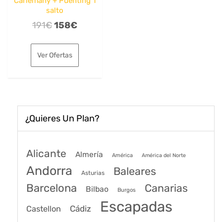
Carlemany + Puenting 1
salto
El
El
191
€
158
€
precio
precio
original
actual
Ver Ofertas
era:
es:
191€.
158€.
¿Quieres Un Plan?
Alicante
Almería
América
América del Norte
Andorra
Baleares
Asturias
Barcelona
Canarias
Bilbao
Burgos
Escapadas
Cádiz
Castellon