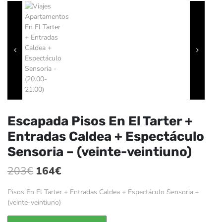
Escapada Pisos En El Tarter +
Entradas Caldea + Espectáculo
Sensoria – (veinte-veintiuno)
El
El
203
€
164
€
precio
precio
Pisos En El Tarter + Entradas Caldea + Espectáculo Sensoria –
original
actual
(veinte-veintiuno)
era:
es: