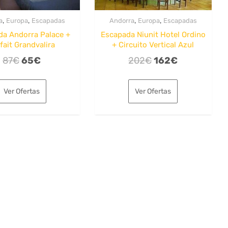
,
,
,
,
a
Europa
Escapadas
Andorra
Europa
Escapadas
da Andorra Palace +
Escapada Niunit Hotel Ordino
fait Grandvalira
+ Circuito Vertical Azul
El
El
El
El
87
€
65
€
202
€
162
€
precio
precio
precio
precio
original
actual
original
actual
Ver Ofertas
Ver Ofertas
era:
es:
era:
es:
87€.
65€.
202€.
162€.