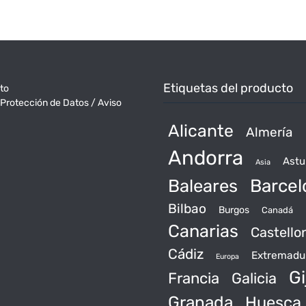
Etiquetas del producto
to
 Protección de Datos / Aviso
Alicante
Almería
Andorra
Astu
Asia
Baleares
Barcel
Bilbao
Burgos
Canadá
Canarias
Castello
Cádiz
Extremadu
Europa
Gi
Francia
Galicia
Granada
Huesca