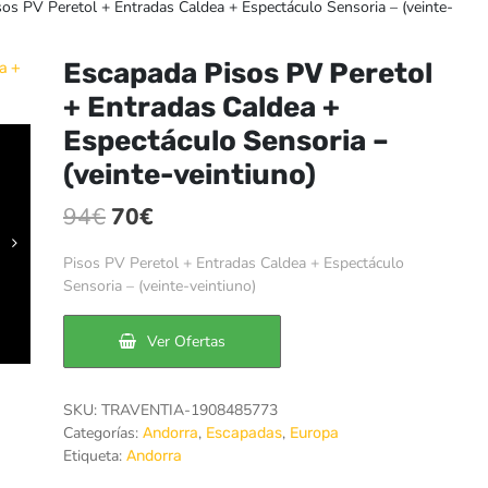
os PV Peretol + Entradas Caldea + Espectáculo Sensoria – (veinte-
Escapada Pisos PV Peretol
+ Entradas Caldea +
Espectáculo Sensoria –
(veinte-veintiuno)
El
El
94
€
70
€
precio
precio
Pisos PV Peretol + Entradas Caldea + Espectáculo
original
actual
Sensoria – (veinte-veintiuno)
era:
es:
Ver Ofertas
94€.
70€.
SKU:
TRAVENTIA-1908485773
Categorías:
,
,
Andorra
Escapadas
Europa
Etiqueta:
Andorra