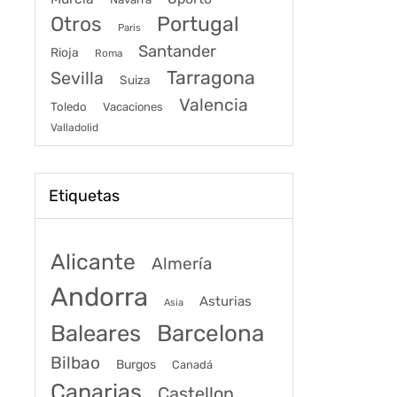
Portugal
Otros
Paris
Santander
Rioja
Roma
Tarragona
Sevilla
Suiza
Valencia
Toledo
Vacaciones
Valladolid
Etiquetas
Alicante
Almería
Andorra
Asturias
Asia
Baleares
Barcelona
Bilbao
Burgos
Canadá
Canarias
Castellon