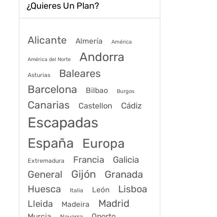
¿Quieres Un Plan?
Alicante
Almería
América
Andorra
América del Norte
Baleares
Asturias
Barcelona
Bilbao
Burgos
Canarias
Cádiz
Castellon
Escapadas
España
Europa
Francia
Galicia
Extremadura
Gijón
General
Granada
Huesca
Lisboa
León
Italia
Madrid
Lleida
Madeira
Murcia
Oporto
Navarra