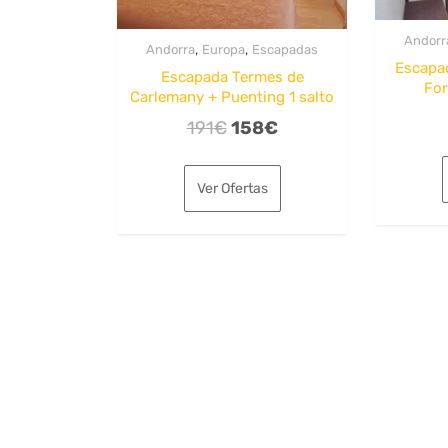
Andorr
,
,
Andorra
Europa
Escapadas
Escapa
Escapada Termes de
For
Carlemany + Puenting 1 salto
El
El
191
€
158
€
precio
precio
original
actual
Ver Ofertas
era:
es:
191€.
158€.