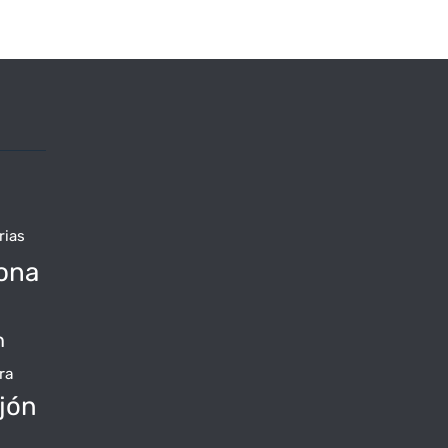
rias
ona
n
ra
jón