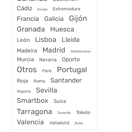
Cádiz
Extremadura
Europa
Gijón
Francia
Galicia
Granada
Huesca
Lisboa
Lleida
León
Madrid
Madeira
Mediterraneo
Murcia
Oporto
Navarra
Otros
Portugal
Paris
Santander
Rioja
Roma
Sevilla
Segovia
Smartbox
Suiza
Tarragona
Toledo
Tenerife
Valencia
Valladolid
Ávila