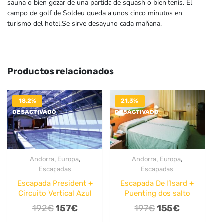
sauna o bien gozar de una partida de squash o bien tenis. El
campo de golf de Soldeu queda a unos cinco minutos en
turismo del hotel.Se sirve desayuno cada mañana.
Productos relacionados
18.2%
21.3%
DESACTIVADO
DESACTIVADO
,
,
,
,
Andorra
Europa
Andorra
Europa
Escapadas
Escapadas
Escapada President +
Escapada De l’Isard +
Circuito Vertical Azul
Puenting dos salto
El
El
El
El
192
€
157
€
197
€
155
€
precio
precio
precio
precio