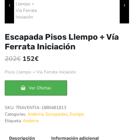
Escapada Pisos Llempo + Vía
Ferrata Iniciación
El
El
202
€
152
€
precio
precio
Pisos Llempo + Vía Ferrata Iniciación
original
actual
era:
es:
Ver Ofertas
202€.
152€.
SKU:
TRAVENTIA-1880481813
Categorías:
,
,
Andorra
Escapadas
Europa
Etiqueta:
Andorra
Descripción
Información adicional