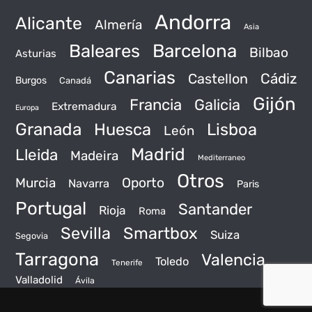
Andorra
Alicante
Almería
Asia
Baleares
Barcelona
Bilbao
Asturias
Canarias
Castellon
Cádiz
Burgos
Canadá
Gijón
Francia
Galicia
Extremadura
Europa
Granada
Huesca
Lisboa
León
Madrid
Lleida
Madeira
Mediterraneo
Otros
Murcia
Oporto
Navarra
Paris
Portugal
Santander
Rioja
Roma
Sevilla
Smartbox
Suiza
Segovia
Tarragona
Valencia
Toledo
Tenerife
Valladolid
Ávila