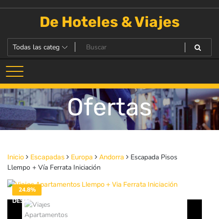
Saltar
al
De Hoteles & Viajes
contenido
Ofertas
Escapada Pisos
Inicio
Escapadas
Europa
Andorra
Llempo + Vía Ferrata Iniciación
24.8%
DESACTIVADO