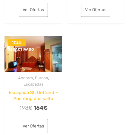
original
actual
original
actual
Ver Ofertas
Ver Ofertas
era:
es:
era:
es:
192€.
157€.
197€.
155€.
17.2%
DESACTIVADO
,
,
Andorra
Europa
Escapadas
Escapada St. Gothard +
Puenting dos salto
El
El
198
€
164
€
precio
precio
original
actual
Ver Ofertas
era:
es: