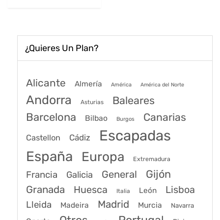
198€.
164€.
¿Quieres Un Plan?
Alicante
Almería
América
América del Norte
Andorra
Baleares
Asturias
Barcelona
Canarias
Bilbao
Burgos
Escapadas
Cádiz
Castellon
España
Europa
Extremadura
Gijón
General
Francia
Galicia
Granada
Huesca
Lisboa
León
Italia
Madrid
Lleida
Murcia
Madeira
Navarra
Portugal