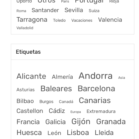
Otros
Oporto
Rioja
Paris
Sevilla
Santander
Suiza
Roma
Tarragona
Valencia
Toledo
Vacaciones
Valladolid
Etiquetas
Andorra
Alicante
Almería
Asia
Baleares
Barcelona
Asturias
Canarias
Bilbao
Burgos
Canadá
Castellon
Cádiz
Extremadura
Europa
Gijón
Granada
Francia
Galicia
Huesca
Lisboa
Lleida
León