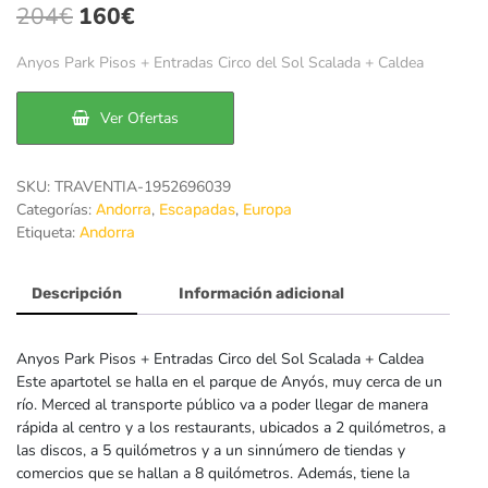
El
El
204
€
160
€
precio
precio
Anyos Park Pisos + Entradas Circo del Sol Scalada + Caldea
original
actual
era:
es:
Ver Ofertas
204€.
160€.
SKU:
TRAVENTIA-1952696039
Categorías:
,
,
Andorra
Escapadas
Europa
Etiqueta:
Andorra
Descripción
Información adicional
Anyos Park Pisos + Entradas Circo del Sol Scalada + Caldea
Este apartotel se halla en el parque de Anyós, muy cerca de un
río. Merced al transporte público va a poder llegar de manera
rápida al centro y a los restaurants, ubicados a 2 quilómetros, a
las discos, a 5 quilómetros y a un sinnúmero de tiendas y
comercios que se hallan a 8 quilómetros. Además, tiene la