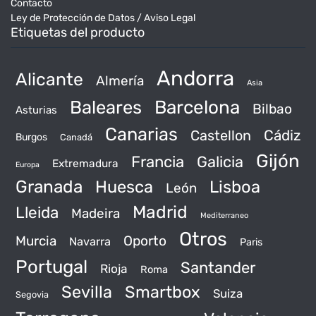
Contacto
Ley de Protección de Datos / Aviso Legal
Etiquetas del producto
Andorra
Alicante
Almería
Asia
Baleares
Barcelona
Bilbao
Asturias
Canarias
Castellon
Cádiz
Burgos
Canadá
Gijón
Francia
Galicia
Extremadura
Europa
Granada
Huesca
Lisboa
León
Madrid
Lleida
Madeira
Mediterraneo
Otros
Murcia
Oporto
Navarra
Paris
Portugal
Santander
Rioja
Roma
Sevilla
Smartbox
Suiza
Segovia