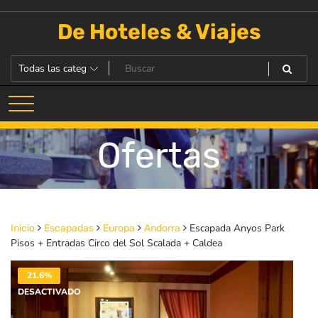
Saltar
al
De Hoteles & Viajes
contenido
Ofertas
Escapada Anyos Park
Inicio
Escapadas
Europa
Andorra
Pisos + Entradas Circo del Sol Scalada + Caldea
21.6%
DESACTIVADO