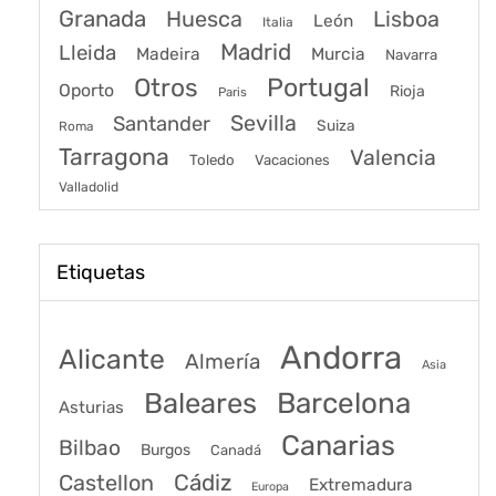
Granada
Huesca
Lisboa
León
Italia
Madrid
Lleida
Murcia
Madeira
Navarra
Portugal
Otros
Oporto
Rioja
Paris
Sevilla
Santander
Suiza
Roma
Tarragona
Valencia
Toledo
Vacaciones
Valladolid
Etiquetas
Andorra
Alicante
Almería
Asia
Baleares
Barcelona
Asturias
Canarias
Bilbao
Burgos
Canadá
Castellon
Cádiz
Extremadura
Europa