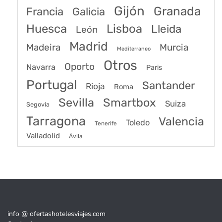
Gijón
Granada
Francia
Galicia
Huesca
Lisboa
Lleida
León
Madrid
Madeira
Murcia
Mediterraneo
Otros
Oporto
Navarra
Paris
Portugal
Santander
Rioja
Roma
Sevilla
Smartbox
Suiza
Segovia
Tarragona
Valencia
Toledo
Tenerife
Valladolid
Ávila
info @ ofertashotelesviajes.com