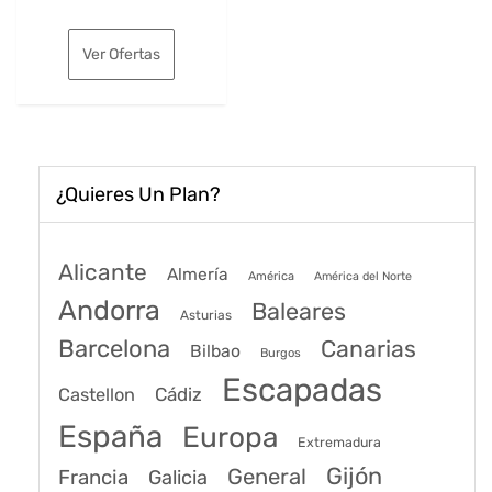
precio
precio
original
actual
Ver Ofertas
era:
es:
192€.
157€.
¿Quieres Un Plan?
Alicante
Almería
América
América del Norte
Andorra
Baleares
Asturias
Barcelona
Canarias
Bilbao
Burgos
Escapadas
Cádiz
Castellon
España
Europa
Extremadura
Gijón
General
Francia
Galicia