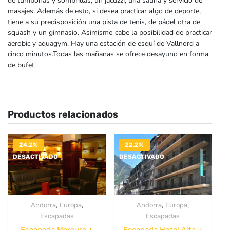
de tumbonas y sombrillas, un jacuzzi, una sauna y servicio de
masajes. Además de esto, si desea practicar algo de deporte,
tiene a su predisposición una pista de tenis, de pádel otra de
squash y un gimnasio. Asimismo cabe la posibilidad de practicar
aerobic y aquagym. Hay una estación de esquí de Vallnord a
cinco minutos.Todas las mañanas se ofrece desayuno en forma
de bufet.
Productos relacionados
24.2%
22.2%
DESACTIVADO
DESACTIVADO
,
,
,
,
Andorra
Europa
Andorra
Europa
Escapadas
Escapadas