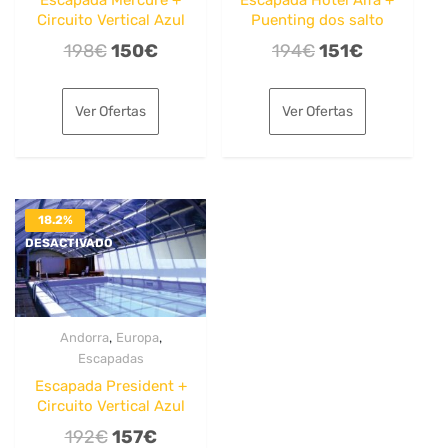
Escapada Mercure +
Escapada Hotel Alfa +
Circuito Vertical Azul
Puenting dos salto
El
El
El
El
198
€
150
€
194
€
151
€
precio
precio
precio
precio
original
actual
original
actual
Ver Ofertas
Ver Ofertas
era:
es:
era:
es:
198€.
150€.
194€.
151€.
18.2%
DESACTIVADO
,
,
Andorra
Europa
Escapadas
Escapada President +
Circuito Vertical Azul
El
El
192
€
157
€