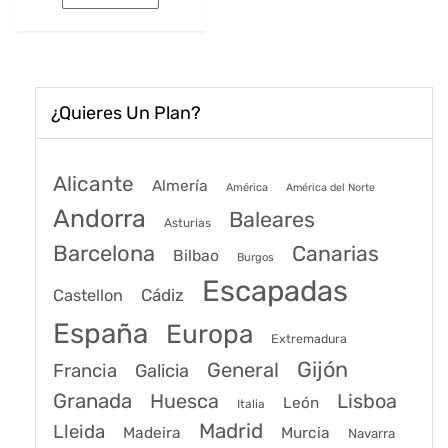
era:
es:
53€.
39€.
¿Quieres Un Plan?
Alicante
Almería
América
América del Norte
Andorra
Baleares
Asturias
Barcelona
Canarias
Bilbao
Burgos
Escapadas
Cádiz
Castellon
España
Europa
Extremadura
Gijón
General
Francia
Galicia
Granada
Huesca
Lisboa
León
Italia
Madrid
Lleida
Murcia
Madeira
Navarra