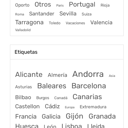
Portugal
Otros
Oporto
Rioja
Paris
Sevilla
Santander
Suiza
Roma
Tarragona
Valencia
Toledo
Vacaciones
Valladolid
Etiquetas
Andorra
Alicante
Almería
Asia
Baleares
Barcelona
Asturias
Canarias
Bilbao
Burgos
Canadá
Castellon
Cádiz
Extremadura
Europa
Gijón
Granada
Francia
Galicia
Huesca
Lisboa
Lleida
León