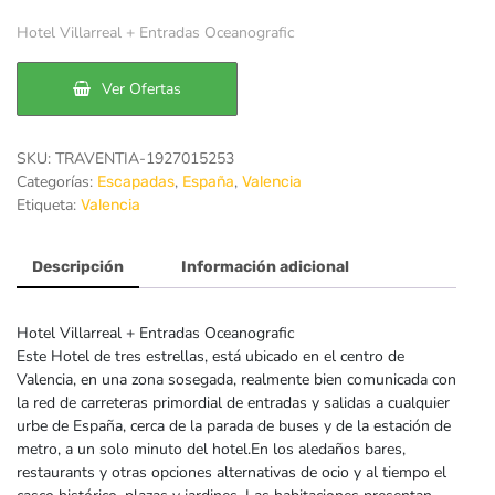
precio
precio
Hotel Villarreal + Entradas Oceanografic
original
actual
era:
es:
Ver Ofertas
192€.
157€.
SKU:
TRAVENTIA-1927015253
Categorías:
,
,
Escapadas
España
Valencia
Etiqueta:
Valencia
Descripción
Información adicional
Hotel Villarreal + Entradas Oceanografic
Este Hotel de tres estrellas, está ubicado en el centro de
Valencia, en una zona sosegada, realmente bien comunicada con
la red de carreteras primordial de entradas y salidas a cualquier
urbe de España, cerca de la parada de buses y de la estación de
metro, a un solo minuto del hotel.En los aledaños bares,
restaurants y otras opciones alternativas de ocio y al tiempo el