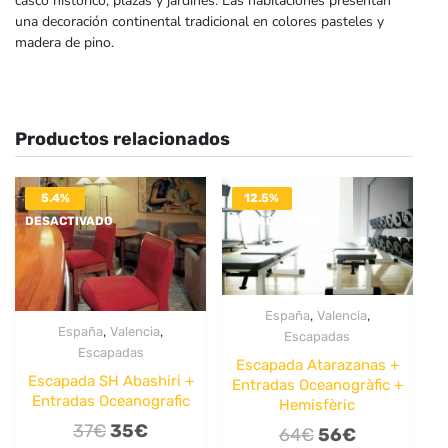
casco histórico, plazas y jardines. Las habitaciones presentan
una decoración continental tradicional en colores pasteles y
madera de pino.
Productos relacionados
5.4%
12.5%
DESACTIVADO
DESACTIVADO
,
,
España
Valencia
,
,
España
Valencia
Escapadas
Escapadas
Escapada Atarazanas +
Escapada SH Abashiri +
Entradas Oceanogràfic +
Entradas Oceanografic
Hemisfèric
El
El
37
€
35
€
El
El
64
€
56
€