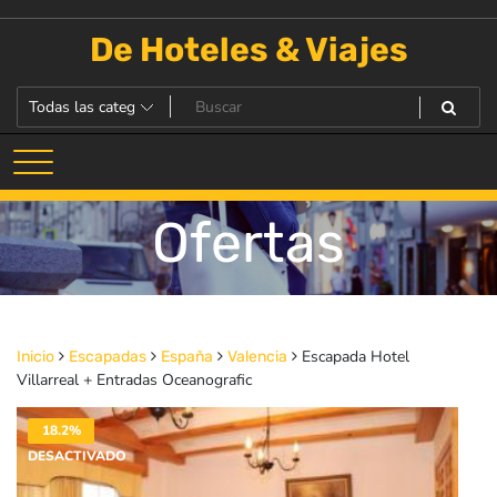
Saltar
al
De Hoteles & Viajes
contenido
Ofertas
Escapada Hotel
Inicio
Escapadas
España
Valencia
Villarreal + Entradas Oceanografic
18.2%
DESACTIVADO