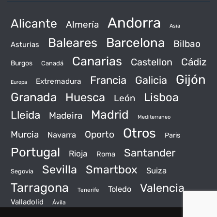
Andorra
Alicante
Almería
Asia
Baleares
Barcelona
Bilbao
Asturias
Canarias
Castellon
Cádiz
Burgos
Canadá
Gijón
Francia
Galicia
Extremadura
Europa
Granada
Huesca
Lisboa
León
Madrid
Lleida
Madeira
Mediterraneo
Otros
Murcia
Oporto
Navarra
Paris
Portugal
Santander
Rioja
Roma
Sevilla
Smartbox
Suiza
Segovia
Tarragona
Valencia
Toledo
Tenerife
Valladolid
Ávila