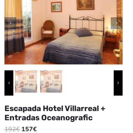
Escapada Hotel Villarreal +
Entradas Oceanografic
El
El
192
€
157
€