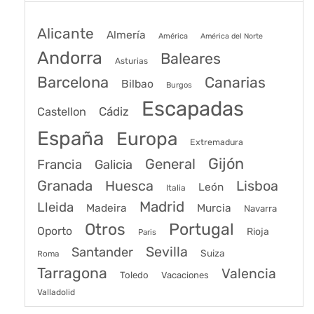
Alicante
Almería
América
América del Norte
Andorra
Baleares
Asturias
Barcelona
Canarias
Bilbao
Burgos
Escapadas
Cádiz
Castellon
España
Europa
Extremadura
Gijón
General
Francia
Galicia
Granada
Huesca
Lisboa
León
Italia
Madrid
Lleida
Murcia
Madeira
Navarra
Portugal
Otros
Oporto
Rioja
Paris
Sevilla
Santander
Suiza
Roma
Tarragona
Valencia
Toledo
Vacaciones
Valladolid