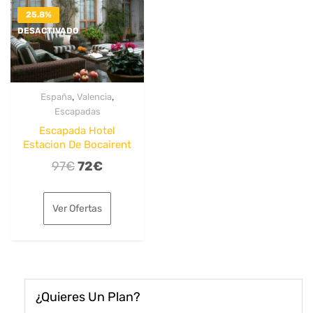
25.8%
DESACTIVADO
,
,
España
Valencia
Escapadas
Escapada Hotel
Estacion De Bocairent
El
El
97
€
72
€
precio
precio
original
actual
Ver Ofertas
era:
es:
97€.
72€.
¿Quieres Un Plan?