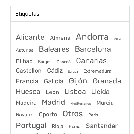
Etiquetas
Andorra
Alicante
Almería
Asia
Baleares
Barcelona
Asturias
Canarias
Bilbao
Burgos
Canadá
Castellon
Cádiz
Extremadura
Europa
Gijón
Granada
Francia
Galicia
Huesca
Lisboa
Lleida
León
Madrid
Madeira
Murcia
Mediterraneo
Otros
Oporto
Navarra
Paris
Portugal
Santander
Rioja
Roma