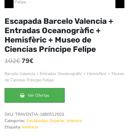
Escapada Barcelo Valencia +
Entradas Oceanogràfic +
Hemisfèric + Museo de
Ciencias Príncipe Felipe
El
El
102
€
79
€
precio
precio
Barcelo Valencia + Entradas Oceanogràfic + Hemisfèric + Museo
original
actual
de Ciencias Príncipe Felipe
era:
es:
Ver Ofertas
102€.
79€.
SKU:
TRAVENTIA-1880512503
Categorías:
,
,
Escapadas
España
Valencia
Etiqueta:
Valencia