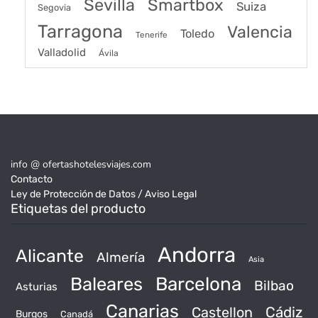
Sevilla
Smartbox
Suiza
Segovia
Tarragona
Valencia
Toledo
Tenerife
Valladolid
Ávila
info @ ofertashotelesviajes.com
Contacto
Ley de Protección de Datos / Aviso Legal
Etiquetas del producto
Andorra
Alicante
Almería
Asia
Baleares
Barcelona
Bilbao
Asturias
Canarias
Castellon
Cádiz
Burgos
Canadá