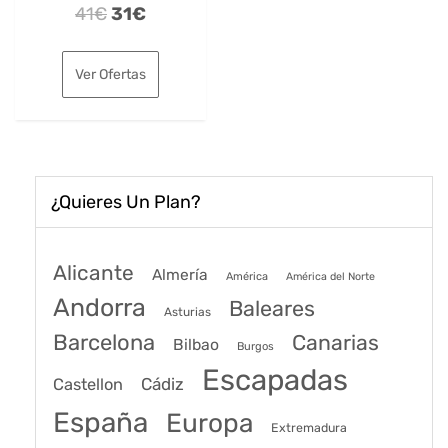
El
El
41
€
31
€
precio
precio
original
actual
Ver Ofertas
era:
es:
41€.
31€.
¿Quieres Un Plan?
Alicante
Almería
América
América del Norte
Andorra
Baleares
Asturias
Barcelona
Canarias
Bilbao
Burgos
Escapadas
Cádiz
Castellon
España
Europa
Extremadura