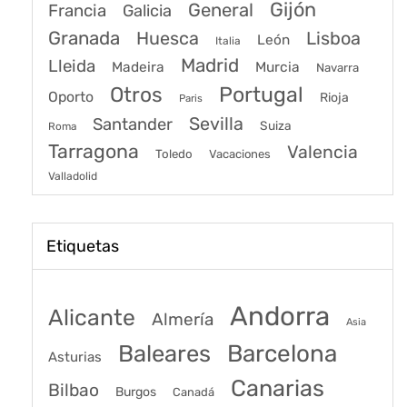
Gijón
General
Francia
Galicia
Granada
Huesca
Lisboa
León
Italia
Madrid
Lleida
Murcia
Madeira
Navarra
Portugal
Otros
Oporto
Rioja
Paris
Sevilla
Santander
Suiza
Roma
Tarragona
Valencia
Toledo
Vacaciones
Valladolid
Etiquetas
Andorra
Alicante
Almería
Asia
Baleares
Barcelona
Asturias
Canarias
Bilbao
Burgos
Canadá