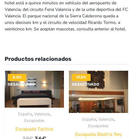
hotel está a quince minutos en vehículo del aeropuerto de
Valencia, del circuito Feria Valencia y de la urbe deportiva del FC
Valencia. El parque nacional de la Sierra Calderona queda a
unos dieciseis km y el circuito de velocidad Ricardo Tormo, a
veinticinco km. Se aceptan mascotas, consulta anterior al hotel.
Productos relacionados
5.3%
17.5%
DESACTIVADO
DESACTIVADO
,
,
España
Valencia
,
,
España
Valencia
Escapadas
Escapadas
Escapada Tactica
Escapada Beatriz Rey
El
El
38
€
36
€