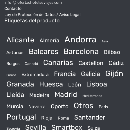
info @ ofertashotelesviajes.com
Contacto
Ley de Protección de Datos / Aviso Legal
Etiquetas del producto
Andorra
Alicante
Almería
Asia
Baleares
Barcelona
Bilbao
Asturias
Canarias
Castellon
Cádiz
Burgos
Canadá
Gijón
Francia
Galicia
Extremadura
Europa
Granada
Huesca
Lisboa
León
Madrid
Lleida
Madeira
Mediterraneo
Otros
Murcia
Oporto
Navarra
Paris
Portugal
Santander
Rioja
Roma
Sevilla
Smartbox
Suiza
Segovia