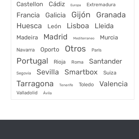
Castellon
Cádiz
Extremadura
Europa
Gijón
Granada
Francia
Galicia
Huesca
Lisboa
Lleida
León
Madrid
Madeira
Murcia
Mediterraneo
Otros
Oporto
Navarra
Paris
Portugal
Santander
Rioja
Roma
Sevilla
Smartbox
Suiza
Segovia
Tarragona
Valencia
Toledo
Tenerife
Valladolid
Ávila