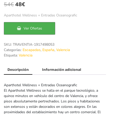
El
El
54
€
48
€
precio
precio
Aparthotel Wellness + Entradas Oceanografic
original
actual
era:
es:
Ver Ofertas
54€.
48€.
SKU:
TRAVENTIA-1917498053
Categorías:
,
,
Escapadas
España
Valencia
Etiqueta:
Valencia
Descripción
Información adicional
Aparthotel Wellness + Entradas Oceanografic
El Aparthotel Wellness se halla en el parque tecnológico, a
quince minutos en vehículo del centro de Valencia, y ofrece
pisos absolutamente pertrechados. Los pisos y habitaciones
son extensos y están decorados en colores alegres. En las
proximidades del establecimiento hay un centro comercial. El