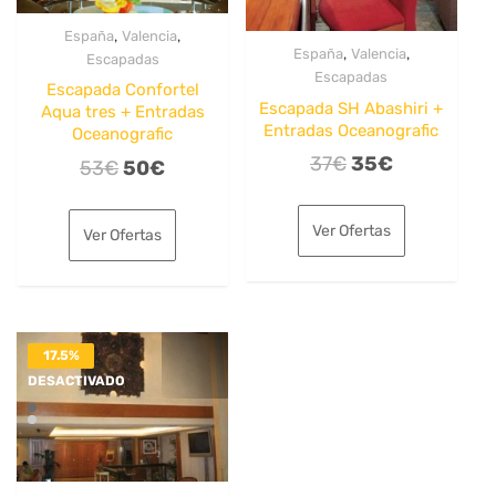
,
,
España
Valencia
,
,
España
Valencia
Escapadas
Escapadas
Escapada Confortel
Escapada SH Abashiri +
Aqua tres + Entradas
Entradas Oceanografic
Oceanografic
El
El
37
€
35
€
El
El
53
€
50
€
precio
precio
precio
precio
original
actual
original
actual
Ver Ofertas
Ver Ofertas
era:
es:
era:
es:
37€.
35€.
53€.
50€.
17.5%
DESACTIVADO