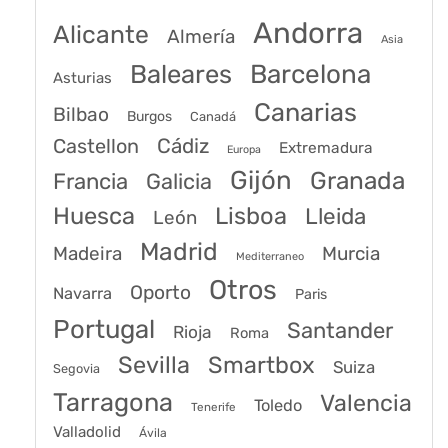
Andorra
Alicante
Almería
Asia
Baleares
Barcelona
Asturias
Canarias
Bilbao
Burgos
Canadá
Castellon
Cádiz
Extremadura
Europa
Gijón
Granada
Francia
Galicia
Huesca
Lisboa
Lleida
León
Madrid
Madeira
Murcia
Mediterraneo
Otros
Oporto
Navarra
Paris
Portugal
Santander
Rioja
Roma
Sevilla
Smartbox
Suiza
Segovia
Tarragona
Valencia
Toledo
Tenerife
Valladolid
Ávila