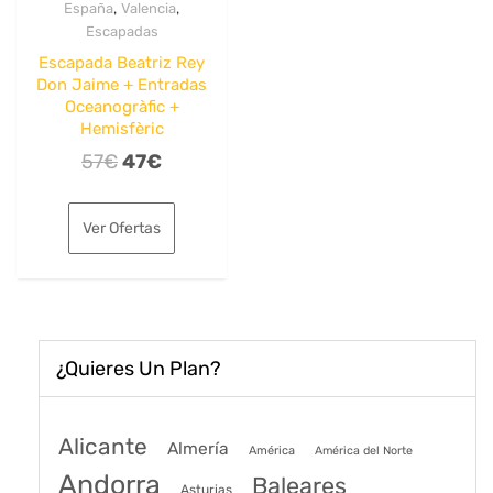
,
,
España
Valencia
Escapadas
Escapada Beatriz Rey
Don Jaime + Entradas
Oceanogràfic +
Hemisfèric
El
El
57
€
47
€
precio
precio
original
actual
Ver Ofertas
era:
es:
57€.
47€.
¿Quieres Un Plan?
Alicante
Almería
América
América del Norte
Andorra
Baleares
Asturias