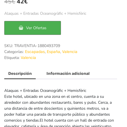
El
El
45
€
42
€
precio
precio
Alaquas + Entradas Oceanogràfic + Hemisfèric
original
actual
era:
es:
Ver Ofertas
45€.
42€.
SKU:
TRAVENTIA-1880493709
Categorías:
,
,
Escapadas
España
Valencia
Etiqueta:
Valencia
Descripción
Información adicional
Alaquas + Entradas Oceanogràfic + Hemisfèric
Este hotel, ubicado en una zona en el centro, cuenta a su
alrededor con abundantes restaurants, bares y pubs. Cerca, a
una distancia de entre doscientos y quinientos metros, va a
poder hallar una parada de transporte público y abundantes
comercios y tiendas.El hotel cuenta con un hall de entrada con
elevador, cafetería y área de recepción abierta las veinticuatro