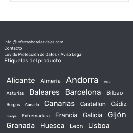
info @ ofertashotelesviajes.com
Contacto
Ley de Protección de Datos / Aviso Legal
Etiquetas del producto
Andorra
Alicante
Almería
Asia
Baleares
Barcelona
Bilbao
Asturias
Canarias
Castellon
Cádiz
Burgos
Canadá
Gijón
Francia
Galicia
Extremadura
Europa
Granada
Huesca
Lisboa
León