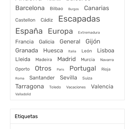
Barcelona
Canarias
Bilbao
Burgos
Escapadas
Cádiz
Castellon
España
Europa
Extremadura
Gijón
General
Francia
Galicia
Granada
Huesca
Lisboa
León
Italia
Madrid
Lleida
Murcia
Madeira
Navarra
Portugal
Otros
Oporto
Rioja
Paris
Sevilla
Santander
Suiza
Roma
Tarragona
Valencia
Toledo
Vacaciones
Valladolid
Etiquetas