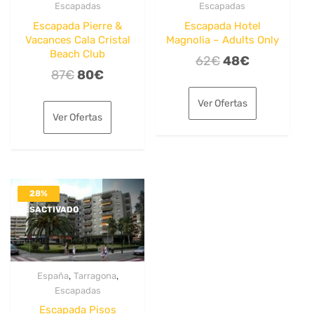
Escapadas
Escapadas
Escapada Pierre &
Escapada Hotel
Vacances Cala Cristal
Magnolia – Adults Only
Beach Club
El
El
62
€
48
€
El
El
87
€
80
€
precio
precio
precio
precio
original
actual
Ver Ofertas
original
actual
era:
es:
Ver Ofertas
era:
es:
62€.
48€.
87€.
80€.
28%
DESACTIVADO
,
,
España
Tarragona
Escapadas
Escapada Pisos