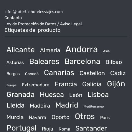
info @ ofertashotelesviajes.com
Contacto
Ley de Protección de Datos / Aviso Legal
Etiquetas del producto
Andorra
Alicante
Almería
Asia
Baleares
Barcelona
Bilbao
Asturias
Canarias
Castellon
Cádiz
Burgos
Canadá
Gijón
Francia
Galicia
Extremadura
Europa
Granada
Huesca
Lisboa
León
Madrid
Lleida
Madeira
Mediterraneo
Otros
Murcia
Oporto
Navarra
Paris
Portugal
Santander
Rioja
Roma