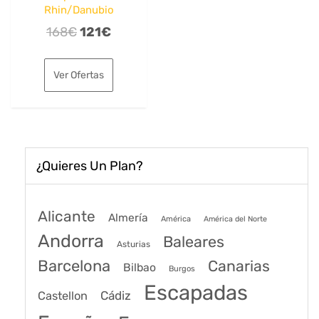
Rhin/Danubio
El
El
168
€
121
€
precio
precio
original
actual
Ver Ofertas
era:
es:
168€.
121€.
¿Quieres Un Plan?
Alicante
Almería
América
América del Norte
Andorra
Baleares
Asturias
Barcelona
Canarias
Bilbao
Burgos
Escapadas
Cádiz
Castellon