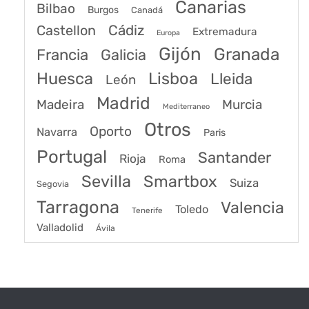
Canarias
Bilbao
Burgos
Canadá
Castellon
Cádiz
Extremadura
Europa
Gijón
Granada
Francia
Galicia
Huesca
Lisboa
Lleida
León
Madrid
Madeira
Murcia
Mediterraneo
Otros
Oporto
Navarra
Paris
Portugal
Santander
Rioja
Roma
Sevilla
Smartbox
Suiza
Segovia
Tarragona
Valencia
Toledo
Tenerife
Valladolid
Ávila