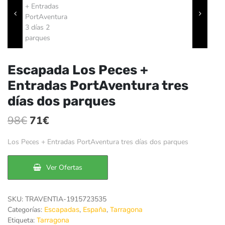
Escapada Los Peces +
Entradas PortAventura tres
días dos parques
El
El
98
€
71
€
precio
precio
Los Peces + Entradas PortAventura tres días dos parques
original
actual
era:
es:
Ver Ofertas
98€.
71€.
SKU:
TRAVENTIA-1915723535
Categorías:
,
,
Escapadas
España
Tarragona
Etiqueta:
Tarragona