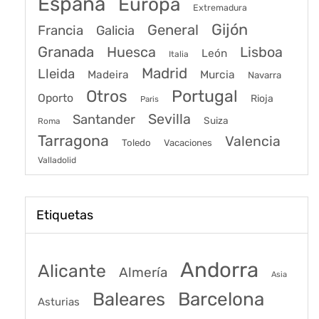
España
Europa
Extremadura
Gijón
General
Francia
Galicia
Granada
Huesca
Lisboa
León
Italia
Madrid
Lleida
Murcia
Madeira
Navarra
Portugal
Otros
Oporto
Rioja
Paris
Sevilla
Santander
Suiza
Roma
Tarragona
Valencia
Toledo
Vacaciones
Valladolid
Etiquetas
Andorra
Alicante
Almería
Asia
Baleares
Barcelona
Asturias