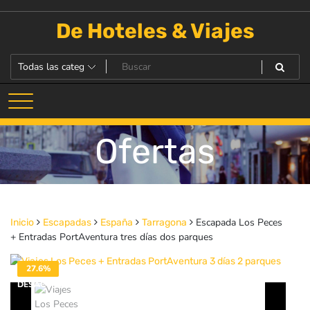
Saltar
al
De Hoteles & Viajes
contenido
Ofertas
Escapada Los Peces
Inicio
Escapadas
España
Tarragona
+ Entradas PortAventura tres días dos parques
27.6%
DESACTIVADO