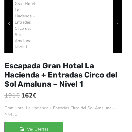
Escapada Gran Hotel La
Hacienda + Entradas Circo del
Sol Amaluna – Nivel 1
El
El
191
€
162
€
precio
precio
Gran Hotel La Hacienda + Entradas Circo del Sol Amaluna –
original
actual
Nivel 1
era:
es:
Ver Ofertas
191€.
162€.