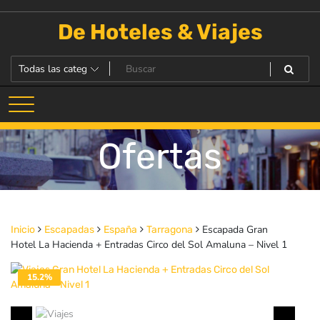
Saltar
al
De Hoteles & Viajes
contenido
Ofertas
Escapada Gran
Inicio
Escapadas
España
Tarragona
Hotel La Hacienda + Entradas Circo del Sol Amaluna – Nivel 1
15.2%
DESACTIVADO