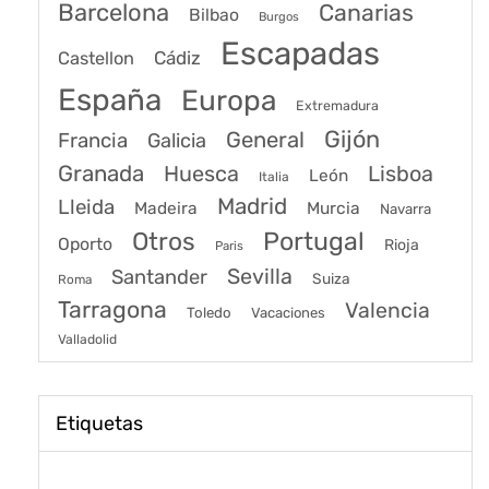
Barcelona
Canarias
Bilbao
Burgos
Escapadas
Cádiz
Castellon
España
Europa
Extremadura
Gijón
General
Francia
Galicia
Granada
Huesca
Lisboa
León
Italia
Madrid
Lleida
Murcia
Madeira
Navarra
Portugal
Otros
Oporto
Rioja
Paris
Sevilla
Santander
Suiza
Roma
Tarragona
Valencia
Toledo
Vacaciones
Valladolid
Etiquetas