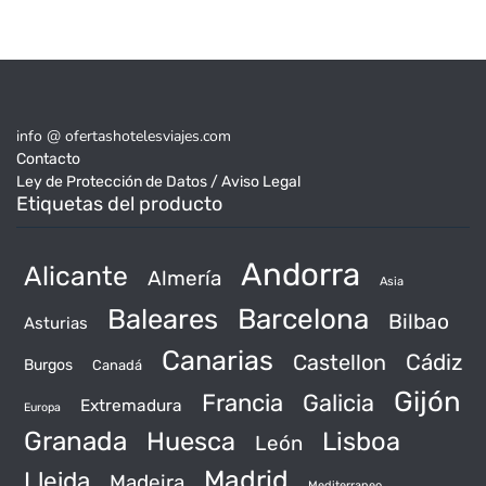
info @ ofertashotelesviajes.com
Contacto
Ley de Protección de Datos / Aviso Legal
Etiquetas del producto
Andorra
Alicante
Almería
Asia
Baleares
Barcelona
Bilbao
Asturias
Canarias
Castellon
Cádiz
Burgos
Canadá
Gijón
Francia
Galicia
Extremadura
Europa
Granada
Huesca
Lisboa
León
Madrid
Lleida
Madeira
Mediterraneo