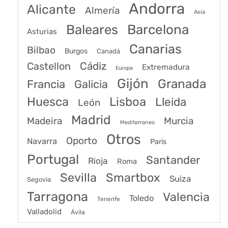
Andorra
Alicante
Almería
Asia
Baleares
Barcelona
Asturias
Canarias
Bilbao
Burgos
Canadá
Castellon
Cádiz
Extremadura
Europa
Gijón
Granada
Francia
Galicia
Huesca
Lisboa
Lleida
León
Madrid
Madeira
Murcia
Mediterraneo
Otros
Oporto
Navarra
Paris
Portugal
Santander
Rioja
Roma
Sevilla
Smartbox
Suiza
Segovia
Tarragona
Valencia
Toledo
Tenerife
Valladolid
Ávila