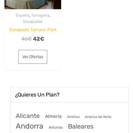
,
,
España
Tarragona
Escapadas
Escapada Tarraco Park
El
El
46
€
42
€
precio
precio
original
actual
Ver Ofertas
era:
es:
46€.
42€.
¿Quieres Un Plan?
Alicante
Almería
América
América del Norte
Andorra
Baleares
Asturias