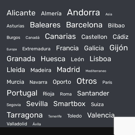
Andorra
Alicante
Almería
Asia
Baleares
Barcelona
Bilbao
Asturias
Canarias
Castellon
Cádiz
Burgos
Canadá
Gijón
Francia
Galicia
Extremadura
Europa
Granada
Huesca
Lisboa
León
Madrid
Lleida
Madeira
Mediterraneo
Otros
Murcia
Oporto
Navarra
Paris
Portugal
Santander
Rioja
Roma
Sevilla
Smartbox
Suiza
Segovia
Tarragona
Valencia
Toledo
Tenerife
Valladolid
Ávila