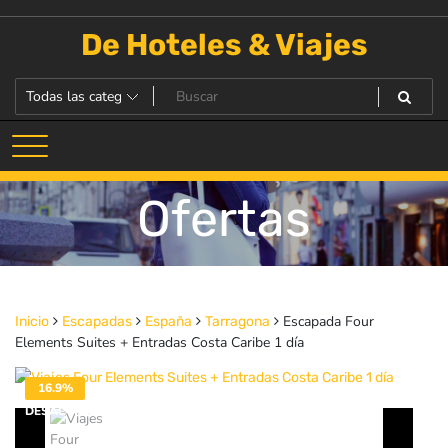
Saltar
al
De Hoteles & Viajes
contenido
Ofertas
Escapada Four
Inicio
Escapadas
España
Tarragona
Elements Suites + Entradas Costa Caribe 1 día
16.9%
DESACTIVADO