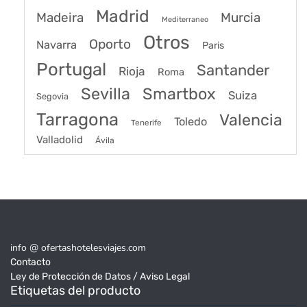
Madrid
Madeira
Murcia
Mediterraneo
Otros
Oporto
Navarra
Paris
Portugal
Santander
Rioja
Roma
Sevilla
Smartbox
Suiza
Segovia
Tarragona
Valencia
Toledo
Tenerife
Valladolid
Ávila
info @ ofertashotelesviajes.com
Contacto
Ley de Protección de Datos / Aviso Legal
Etiquetas del producto