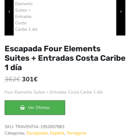
Escapada Four Elements
Suites + Entradas Costa Caribe
1 día
El
El
362
€
301
€
precio
precio
Four Elements Suites + Entradas Costa Caribe 1 día
original
actual
era:
es:
Ver Ofertas
362€.
301€.
SKU:
TRAVENTIA-1952697883
Categorías:
,
,
Escapadas
España
Tarragona