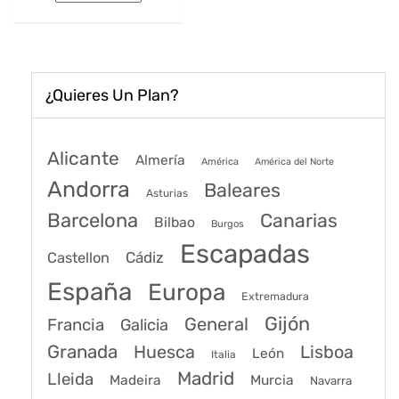
174€.
125€.
¿Quieres Un Plan?
Alicante
Almería
América
América del Norte
Andorra
Baleares
Asturias
Barcelona
Canarias
Bilbao
Burgos
Escapadas
Cádiz
Castellon
España
Europa
Extremadura
Gijón
General
Francia
Galicia
Granada
Huesca
Lisboa
León
Italia
Madrid
Lleida
Murcia
Madeira
Navarra