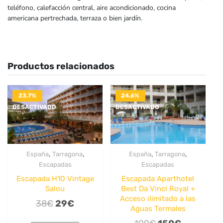
teléfono, calefacción central, aire acondicionado, cocina
americana pertrechada, terraza o bien jardín.
Productos relacionados
23.7%
24.6%
DESACTIVADO
DESACTIVADO
,
,
,
,
España
Tarragona
España
Tarragona
Escapadas
Escapadas
Escapada H10 Vintage
Escapada Aparthotel
Salou
Best Da Vinci Royal +
Acceso ilimitado a las
El
El
38
€
29
€
Aguas Termales
precio
precio