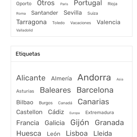
Portugal
Otros
Oporto
Rioja
Paris
Sevilla
Santander
Suiza
Roma
Tarragona
Valencia
Toledo
Vacaciones
Valladolid
Etiquetas
Andorra
Alicante
Almería
Asia
Baleares
Barcelona
Asturias
Canarias
Bilbao
Burgos
Canadá
Castellon
Cádiz
Extremadura
Europa
Gijón
Granada
Francia
Galicia
Huesca
Lisboa
Lleida
León