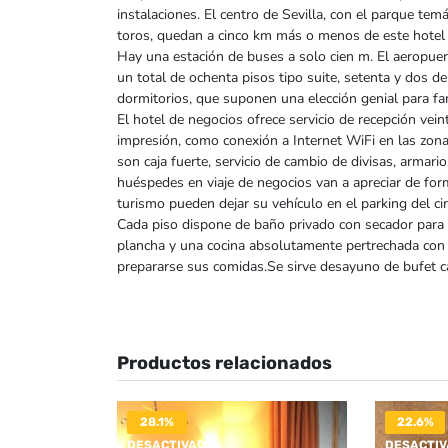
instalaciones. El centro de Sevilla, con el parque temá
toros, quedan a cinco km más o menos de este hotel 
Hay una estación de buses a solo cien m. El aeropue
un total de ochenta pisos tipo suite, setenta y dos 
dormitorios, que suponen una elección genial para fa
El hotel de negocios ofrece servicio de recepción vein
impresión, como conexión a Internet WiFi en las zon
son caja fuerte, servicio de cambio de divisas, armario
huéspedes en viaje de negocios van a apreciar de for
turismo pueden dejar su vehículo en el parking del cir
Cada piso dispone de baño privado con secador para el
plancha y una cocina absolutamente pertrechada con
prepararse sus comidas.Se sirve desayuno de bufet 
Productos relacionados
28.1%
22.6%
DESACTIVADO
DESACTI