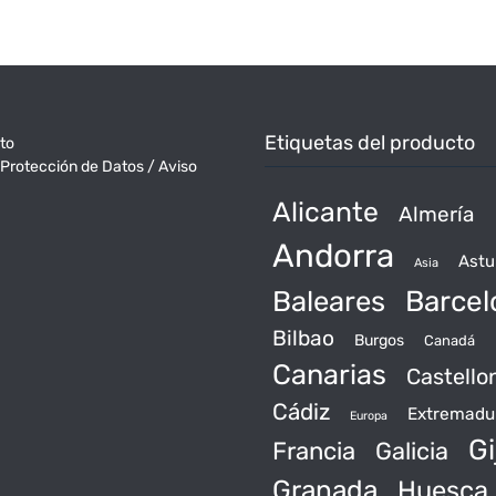
Etiquetas del producto
to
 Protección de Datos / Aviso
Alicante
Almería
Andorra
Astu
Asia
Baleares
Barcel
Bilbao
Burgos
Canadá
Canarias
Castello
Cádiz
Extremadu
Europa
Gi
Francia
Galicia
Granada
Huesca