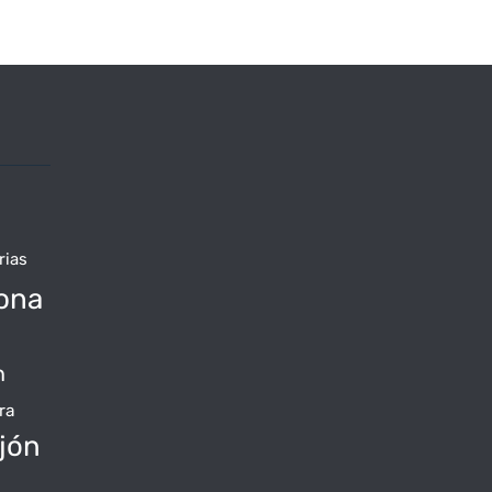
rias
ona
n
ra
jón