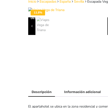
Escapada Vega
Inicio
Escapadas
España
Sevilla
11.8%
DESACTIVADO
Descripción
Información adicional
El apartahotel se ubica en la zona residencial y com