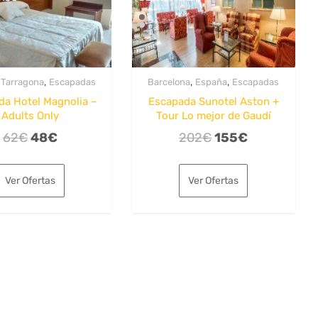
,
,
,
,
Tarragona
Escapadas
Barcelona
España
Escapadas
da Hotel Magnolia –
Escapada Sunotel Aston +
Adults Only
Tour Lo mejor de Gaudí
El
El
El
El
62
€
48
€
202
€
155
€
precio
precio
precio
precio
original
actual
original
actual
Ver Ofertas
Ver Ofertas
era:
es:
era:
es:
62€.
48€.
202€.
155€.