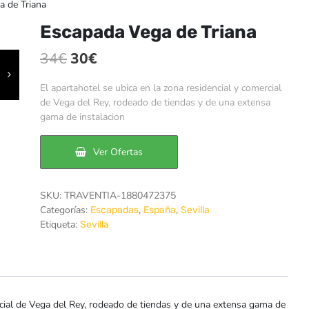
 de Triana
Escapada Vega de Triana
El
El
34
€
30
€
precio
precio
El apartahotel se ubica en la zona residencial y comercial
original
actual
de Vega del Rey, rodeado de tiendas y de una extensa
gama de instalacion
era:
es:
34€.
30€.
Ver Ofertas
SKU:
TRAVENTIA-1880472375
Categorías:
,
,
Escapadas
España
Sevilla
Etiqueta:
Sevilla
ercial de Vega del Rey, rodeado de tiendas y de una extensa gama de