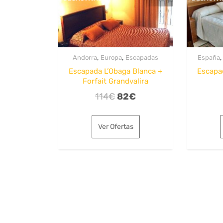
,
,
Andorra
Europa
Escapadas
España
Escapada L’Obaga Blanca +
Escapa
Forfait Grandvalira
El
El
114
€
82
€
precio
precio
original
actual
Ver Ofertas
era:
es:
114€.
82€.