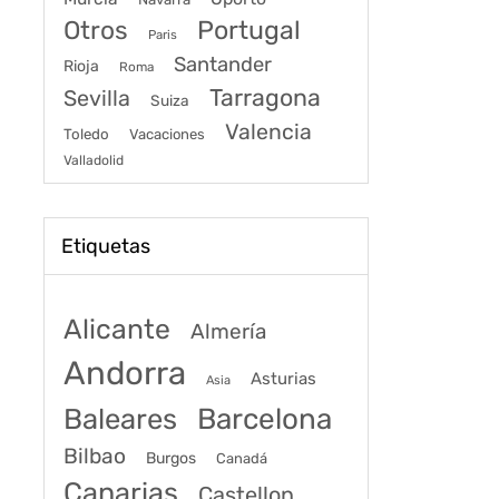
Portugal
Otros
Paris
Santander
Rioja
Roma
Tarragona
Sevilla
Suiza
Valencia
Toledo
Vacaciones
Valladolid
Etiquetas
Alicante
Almería
Andorra
Asturias
Asia
Baleares
Barcelona
Bilbao
Burgos
Canadá
Canarias
Castellon