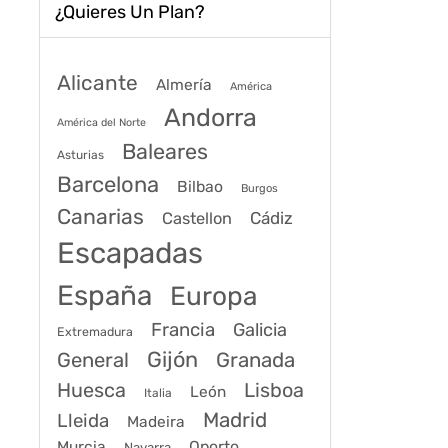
¿Quieres Un Plan?
Alicante
Almería
América
Andorra
América del Norte
Baleares
Asturias
Barcelona
Bilbao
Burgos
Canarias
Cádiz
Castellon
Escapadas
España
Europa
Francia
Galicia
Extremadura
Gijón
General
Granada
Huesca
Lisboa
León
Italia
Madrid
Lleida
Madeira
Murcia
Oporto
Navarra