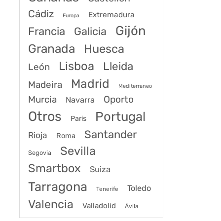
Cádiz
Extremadura
Europa
Gijón
Francia
Galicia
Granada
Huesca
Lisboa
Lleida
León
Madrid
Madeira
Mediterraneo
Murcia
Oporto
Navarra
Otros
Portugal
Paris
Santander
Rioja
Roma
Sevilla
Segovia
Smartbox
Suiza
Tarragona
Toledo
Tenerife
Valencia
Valladolid
Ávila