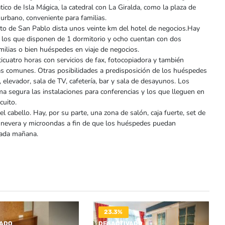
tico de Isla Mágica, la catedral con La Giralda, como la plaza de
urbano, conveniente para familias.
rto de San Pablo dista unos veinte km del hotel de negocios.Hay
de los que disponen de 1 dormitorio y ocho cuentan con dos
milias o bien huéspedes en viaje de negocios.
ticuatro horas con servicios de fax, fotocopiadora y también
as comunes. Otras posibilidades a predisposición de los huéspedes
, elevador, sala de TV, cafetería, bar y sala de desayunos. Los
ma segura las instalaciones para conferencias y los que lleguen en
cuito.
 cabello. Hay, por su parte, una zona de salón, caja fuerte, set de
 nevera y microondas a fin de que los huéspedes puedan
cada mañana.
23.3%
VADO
DESACTIVADO