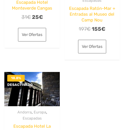
Escapadas
Escapada Hotel
Monteverde Cangas
Escapada Ratón-Mar +
Entradas al Museo del
El
El
31
€
25
€
Camp Nou
precio
precio
El
El
197
€
155
€
original
actual
Ver Ofertas
precio
precio
era:
es:
original
actual
Ver Ofertas
31€.
25€.
era:
es:
197€.
155€.
18.8%
DESACTIVADO
,
,
Andorra
Europa
Escapadas
Escapada Hotel La