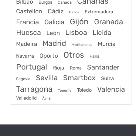
Canarias
Bilbao
Burgos
Canadá
Castellon
Cádiz
Extremadura
Europa
Gijón
Granada
Francia
Galicia
Huesca
Lisboa
Lleida
León
Madrid
Madeira
Murcia
Mediterraneo
Otros
Oporto
Navarra
Paris
Portugal
Santander
Rioja
Roma
Sevilla
Smartbox
Suiza
Segovia
Tarragona
Valencia
Toledo
Tenerife
Valladolid
Ávila