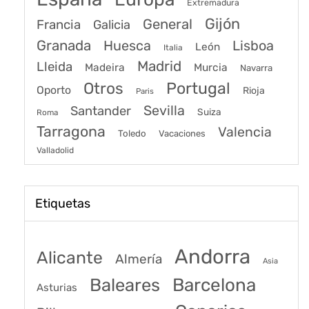
Extremadura
Gijón
General
Francia
Galicia
Granada
Huesca
Lisboa
León
Italia
Madrid
Lleida
Murcia
Madeira
Navarra
Portugal
Otros
Oporto
Rioja
Paris
Sevilla
Santander
Suiza
Roma
Tarragona
Valencia
Toledo
Vacaciones
Valladolid
Etiquetas
Andorra
Alicante
Almería
Asia
Baleares
Barcelona
Asturias