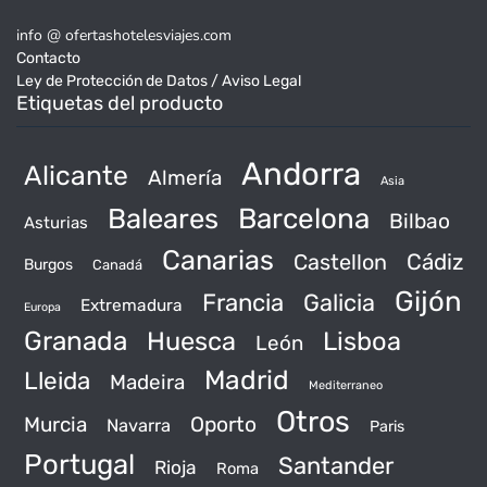
info @ ofertashotelesviajes.com
Contacto
Ley de Protección de Datos / Aviso Legal
Etiquetas del producto
Andorra
Alicante
Almería
Asia
Baleares
Barcelona
Bilbao
Asturias
Canarias
Castellon
Cádiz
Burgos
Canadá
Gijón
Francia
Galicia
Extremadura
Europa
Granada
Huesca
Lisboa
León
Madrid
Lleida
Madeira
Mediterraneo
Otros
Murcia
Oporto
Navarra
Paris
Portugal
Santander
Rioja
Roma