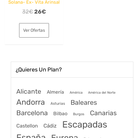
Solana- Ex- Vita Arinsal
El
El
32
€
26
€
precio
precio
original
actual
Ver Ofertas
era:
es:
32€.
26€.
¿Quieres Un Plan?
Alicante
Almería
América
América del Norte
Andorra
Baleares
Asturias
Barcelona
Canarias
Bilbao
Burgos
Escapadas
Cádiz
Castellon
España
Europa