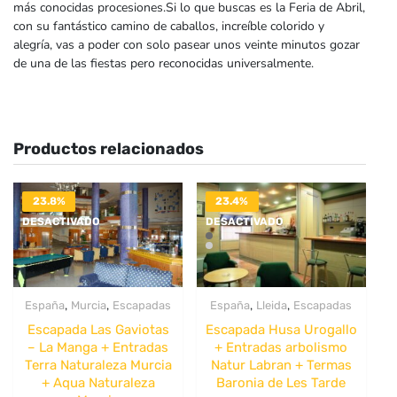
más conocidas procesiones.Si lo que buscas es la Feria de Abril,
con su fantástico camino de caballos, increíble colorido y
alegría, vas a poder con solo pasear unos veinte minutos gozar
de una de las fiestas pero reconocidas universalmente.
Productos relacionados
23.8%
23.4%
DESACTIVADO
DESACTIVADO
,
,
,
,
España
Murcia
Escapadas
España
Lleida
Escapadas
Escapada Las Gaviotas
Escapada Husa Urogallo
– La Manga + Entradas
+ Entradas arbolismo
Terra Naturaleza Murcia
Natur Labran + Termas
+ Aqua Naturaleza
Baronia de Les Tarde