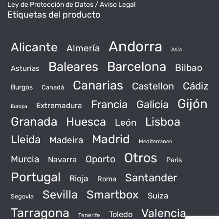
Ley de Protección de Datos / Aviso Legal
Etiquetas del producto
Andorra
Alicante
Almería
Asia
Baleares
Barcelona
Bilbao
Asturias
Canarias
Castellon
Cádiz
Burgos
Canadá
Gijón
Francia
Galicia
Extremadura
Europa
Granada
Huesca
Lisboa
León
Madrid
Lleida
Madeira
Mediterraneo
Otros
Murcia
Oporto
Navarra
Paris
Portugal
Santander
Rioja
Roma
Sevilla
Smartbox
Suiza
Segovia
Tarragona
Valencia
Toledo
Tenerife