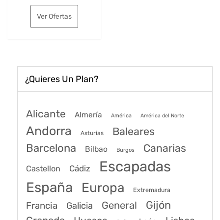
original
actual
Ver Ofertas
era:
es:
70€.
58€.
¿Quieres Un Plan?
Alicante
Almería
América
América del Norte
Andorra
Baleares
Asturias
Barcelona
Canarias
Bilbao
Burgos
Escapadas
Cádiz
Castellon
España
Europa
Extremadura
Gijón
General
Francia
Galicia