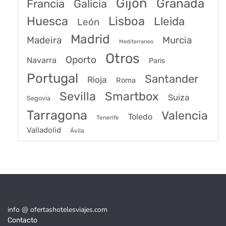
Gijón
Granada
Francia
Galicia
Huesca
Lisboa
Lleida
León
Madrid
Madeira
Murcia
Mediterraneo
Otros
Oporto
Navarra
Paris
Portugal
Santander
Rioja
Roma
Sevilla
Smartbox
Suiza
Segovia
Tarragona
Valencia
Toledo
Tenerife
Valladolid
Ávila
info @ ofertashotelesviajes.com
Contacto