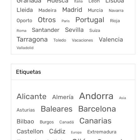
Granada
Huesca
Lisboa
León
Italia
Madrid
Lleida
Murcia
Madeira
Navarra
Portugal
Otros
Oporto
Rioja
Paris
Sevilla
Santander
Suiza
Roma
Tarragona
Valencia
Toledo
Vacaciones
Valladolid
Etiquetas
Andorra
Alicante
Almería
Asia
Baleares
Barcelona
Asturias
Canarias
Bilbao
Burgos
Canadá
Castellon
Cádiz
Extremadura
Europa