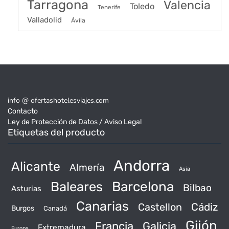
Tarragona
Valencia
Toledo
Tenerife
Valladolid
Ávila
info @ ofertashotelesviajes.com
Contacto
Ley de Protección de Datos / Aviso Legal
Etiquetas del producto
Andorra
Alicante
Almería
Asia
Baleares
Barcelona
Bilbao
Asturias
Canarias
Castellon
Cádiz
Burgos
Canadá
Gijón
Francia
Galicia
Extremadura
Europa