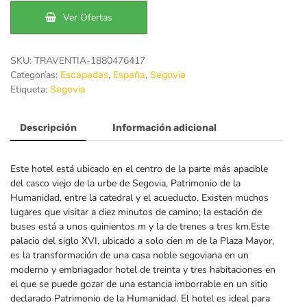
era:
es:
Ver Ofertas
115€.
93€.
SKU:
TRAVENTIA-1880476417
Categorías:
,
,
Escapadas
España
Segovia
Etiqueta:
Segovia
Descripción
Información adicional
Este hotel está ubicado en el centro de la parte más apacible
del casco viejo de la urbe de Segovia, Patrimonio de la
Humanidad, entre la catedral y el acueducto. Existen muchos
lugares que visitar a diez minutos de camino; la estación de
buses está a unos quinientos m y la de trenes a tres km.Este
palacio del siglo XVI, ubicado a solo cien m de la Plaza Mayor,
es la transformación de una casa noble segoviana en un
moderno y embriagador hotel de treinta y tres habitaciones en
el que se puede gozar de una estancia imborrable en un sitio
declarado Patrimonio de la Humanidad. El hotel es ideal para