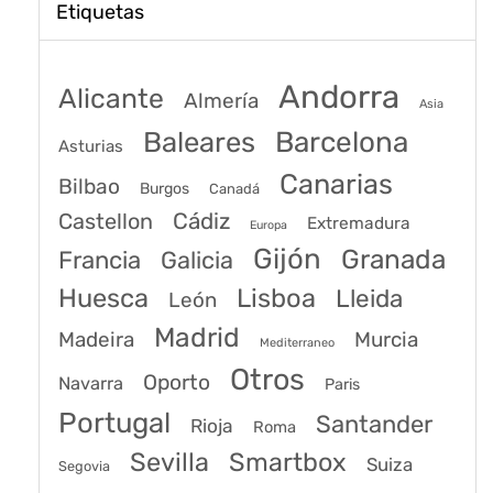
Etiquetas
Andorra
Alicante
Almería
Asia
Baleares
Barcelona
Asturias
Canarias
Bilbao
Burgos
Canadá
Castellon
Cádiz
Extremadura
Europa
Gijón
Granada
Francia
Galicia
Huesca
Lisboa
Lleida
León
Madrid
Madeira
Murcia
Mediterraneo
Otros
Oporto
Navarra
Paris
Portugal
Santander
Rioja
Roma
Sevilla
Smartbox
Suiza
Segovia