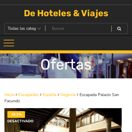
Saltar
al
De Hoteles & Viajes
contenido
Ofertas
Escapada Palacio San
Inicio
Escapadas
España
Segovia
Facundo
19.1%
DESACTIVADO