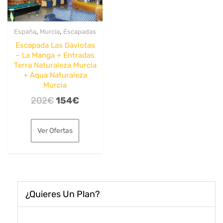
,
,
España
Murcia
Escapadas
Escapada Las Gaviotas
– La Manga + Entradas
Terra Naturaleza Murcia
+ Aqua Naturaleza
Murcia
El
El
202
€
154
€
precio
precio
original
actual
Ver Ofertas
era:
es:
202€.
154€.
¿Quieres Un Plan?