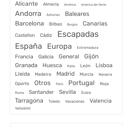
Alicante
Almería
América
América del Norte
Andorra
Baleares
Asturias
Barcelona
Canarias
Bilbao
Burgos
Escapadas
Cádiz
Castellon
España
Europa
Extremadura
Gijón
General
Francia
Galicia
Granada
Huesca
Lisboa
León
Italia
Madrid
Lleida
Murcia
Madeira
Navarra
Portugal
Otros
Oporto
Rioja
Paris
Sevilla
Santander
Suiza
Roma
Tarragona
Valencia
Toledo
Vacaciones
Valladolid