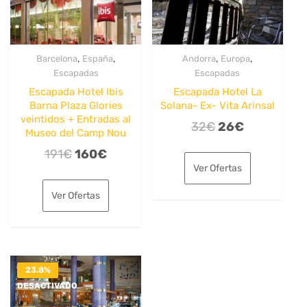
,
,
,
,
Barcelona
España
Andorra
Europa
Escapadas
Escapadas
Escapada Hotel Ibis
Escapada Hotel La
Barna Plaza Glories
Solana- Ex- Vita Arinsal
veintidos + Entradas al
El
El
32
€
26
€
Museo del Camp Nou
precio
precio
El
El
191
€
160
€
original
actual
Ver Ofertas
precio
precio
era:
es:
original
actual
Ver Ofertas
32€.
26€.
era:
es:
191€.
160€.
23.8%
DESACTIVADO