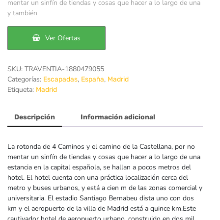
original
actual
mentar un sinfín de tiendas y cosas que hacer a lo largo de una
y también
era:
es:
83€.
60€.
Ver Ofertas
SKU:
TRAVENTIA-1880479055
Categorías:
,
,
Escapadas
España
Madrid
Etiqueta:
Madrid
Descripción
Información adicional
La rotonda de 4 Caminos y el camino de la Castellana, por no
mentar un sinfín de tiendas y cosas que hacer a lo largo de una
estancia en la capital española, se hallan a pocos metros del
hotel. El hotel cuenta con una práctica localización cerca del
metro y buses urbanos, y está a cien m de las zonas comercial y
universitaria. El estadio Santiago Bernabeu dista uno con dos
km y el aeropuerto de la villa de Madrid está a quince km.Este
cautivador hotel de aeropuerto urbano, construido en dos mil