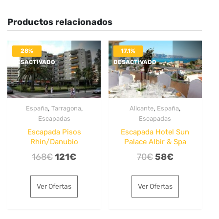
Productos relacionados
28%
17.1%
DESACTIVADO
DESACTIVADO
,
,
,
,
España
Tarragona
Alicante
España
Escapadas
Escapadas
Escapada Pisos
Escapada Hotel Sun
Rhin/Danubio
Palace Albir & Spa
El
El
El
El
168
€
121
€
70
€
58
€
precio
precio
precio
precio
original
actual
original
actual
Ver Ofertas
Ver Ofertas
era:
es:
era:
es:
168€.
121€.
70€.
58€.