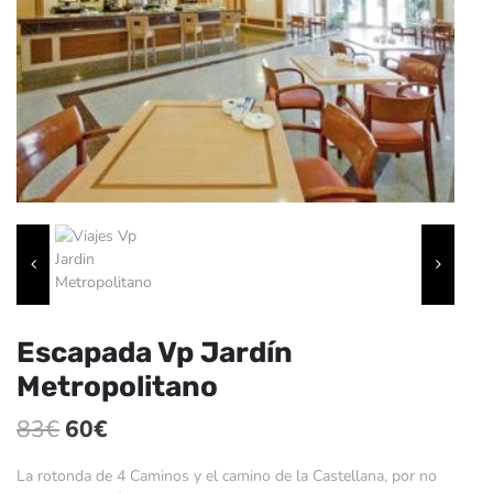
Escapada Vp Jardín
Metropolitano
El
El
83
€
60
€
precio
precio
La rotonda de 4 Caminos y el camino de la Castellana, por no