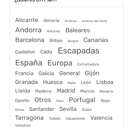
Alicante
Almería
América
América del Norte
Andorra
Baleares
Asturias
Barcelona
Canarias
Bilbao
Burgos
Escapadas
Cádiz
Castellon
España
Europa
Extremadura
Gijón
General
Francia
Galicia
Granada
Huesca
Lisboa
León
Italia
Madrid
Lleida
Murcia
Madeira
Navarra
Portugal
Otros
Oporto
Rioja
Paris
Sevilla
Santander
Suiza
Roma
Tarragona
Valencia
Toledo
Vacaciones
Valladolid