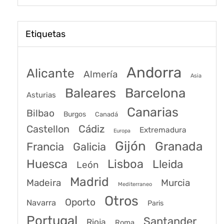
Etiquetas
Andorra
Alicante
Almería
Asia
Baleares
Barcelona
Asturias
Canarias
Bilbao
Burgos
Canadá
Castellon
Cádiz
Extremadura
Europa
Gijón
Granada
Francia
Galicia
Huesca
Lisboa
Lleida
León
Madrid
Madeira
Murcia
Mediterraneo
Otros
Oporto
Navarra
Paris
Portugal
Santander
Rioja
Roma