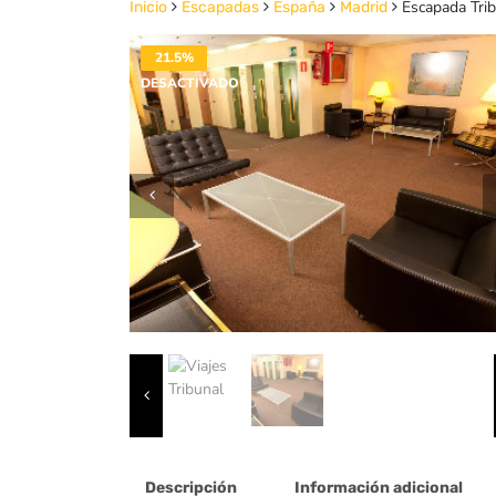
Escapada Trib
Inicio
Escapadas
España
Madrid
21.5%
DESACTIVADO
Descripción
Información adicional