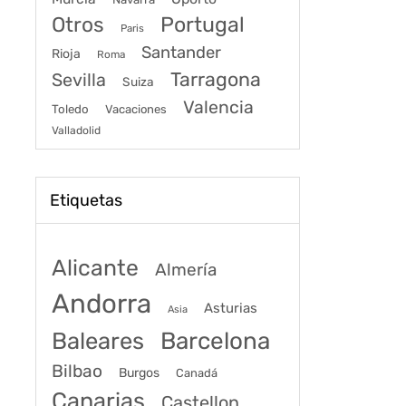
Portugal
Otros
Paris
Santander
Rioja
Roma
Tarragona
Sevilla
Suiza
Valencia
Toledo
Vacaciones
Valladolid
Etiquetas
Alicante
Almería
Andorra
Asturias
Asia
Baleares
Barcelona
Bilbao
Burgos
Canadá
Canarias
Castellon