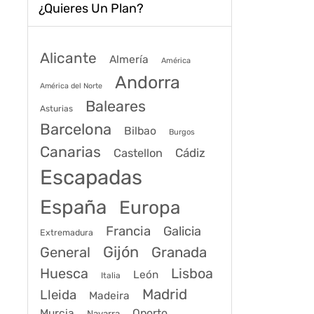
¿Quieres Un Plan?
Alicante
Almería
América
Andorra
América del Norte
Baleares
Asturias
Barcelona
Bilbao
Burgos
Canarias
Cádiz
Castellon
Escapadas
España
Europa
Francia
Galicia
Extremadura
Gijón
General
Granada
Huesca
Lisboa
León
Italia
Madrid
Lleida
Madeira
Murcia
Oporto
Navarra