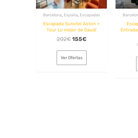
,
,
Barcelona
España
Escapadas
Barcelo
Escapada Sunotel Aston +
Esca
Tour Lo mejor de Gaudí
Entrada
El
El
202
€
155
€
precio
precio
original
actual
Ver Ofertas
era:
es:
202€.
155€.