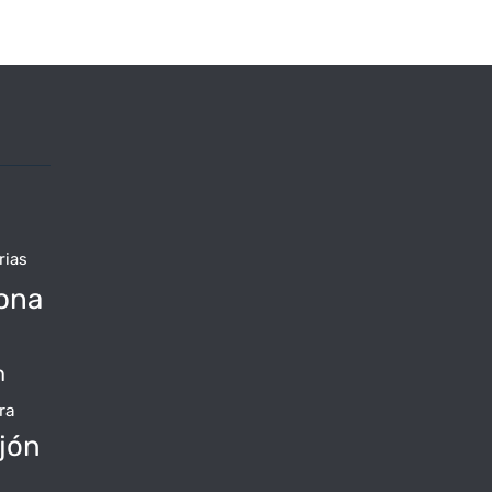
rias
ona
n
ra
jón