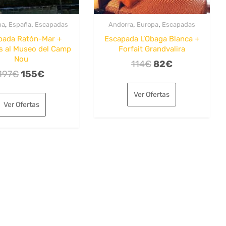
,
,
,
,
na
España
Escapadas
Andorra
Europa
Escapadas
pada Ratón-Mar +
Escapada L’Obaga Blanca +
s al Museo del Camp
Forfait Grandvalira
Nou
El
El
114
€
82
€
El
El
197
€
155
€
precio
precio
precio
precio
original
actual
Ver Ofertas
original
actual
era:
es:
Ver Ofertas
era:
es:
114€.
82€.
197€.
155€.