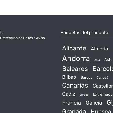
Etiquetas del producto
to
 Protección de Datos / Aviso
Alicante
Almería
Andorra
Astu
Asia
Baleares
Barcel
Bilbao
Burgos
Canadá
Canarias
Castello
Cádiz
Extremadu
Europa
Gi
Francia
Galicia
Granada
Huesca