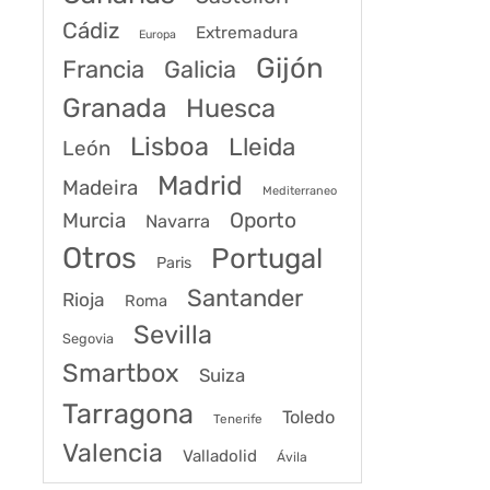
Cádiz
Extremadura
Europa
Gijón
Francia
Galicia
Granada
Huesca
Lisboa
Lleida
León
Madrid
Madeira
Mediterraneo
Murcia
Oporto
Navarra
Otros
Portugal
Paris
Santander
Rioja
Roma
Sevilla
Segovia
Smartbox
Suiza
Tarragona
Toledo
Tenerife
Valencia
Valladolid
Ávila