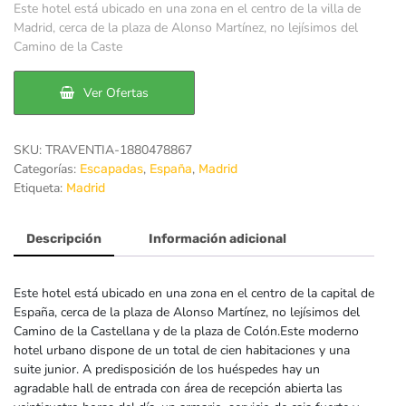
Este hotel está ubicado en una zona en el centro de la villa de
original
actual
Madrid, cerca de la plaza de Alonso Martínez, no lejísimos del
Camino de la Caste
era:
es:
79€.
71€.
Ver Ofertas
SKU:
TRAVENTIA-1880478867
Categorías:
,
,
Escapadas
España
Madrid
Etiqueta:
Madrid
Descripción
Información adicional
Este hotel está ubicado en una zona en el centro de la capital de
España, cerca de la plaza de Alonso Martínez, no lejísimos del
Camino de la Castellana y de la plaza de Colón.Este moderno
hotel urbano dispone de un total de cien habitaciones y una
suite junior. A predisposición de los huéspedes hay un
agradable hall de entrada con área de recepción abierta las