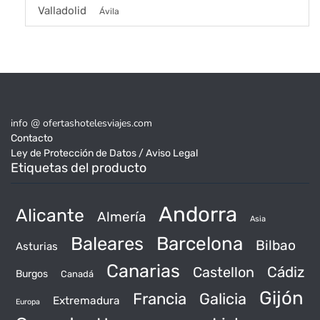
Valladolid
Ávila
info @ ofertashotelesviajes.com
Contacto
Ley de Protección de Datos / Aviso Legal
Etiquetas del producto
Andorra
Alicante
Almería
Asia
Baleares
Barcelona
Bilbao
Asturias
Canarias
Castellon
Cádiz
Burgos
Canadá
Gijón
Francia
Galicia
Extremadura
Europa