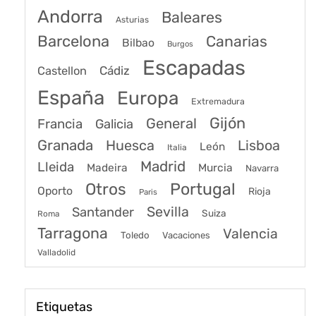
Andorra
Baleares
Asturias
Barcelona
Canarias
Bilbao
Burgos
Escapadas
Cádiz
Castellon
España
Europa
Extremadura
Gijón
General
Francia
Galicia
Granada
Huesca
Lisboa
León
Italia
Madrid
Lleida
Murcia
Madeira
Navarra
Portugal
Otros
Oporto
Rioja
Paris
Sevilla
Santander
Suiza
Roma
Tarragona
Valencia
Toledo
Vacaciones
Valladolid
Etiquetas