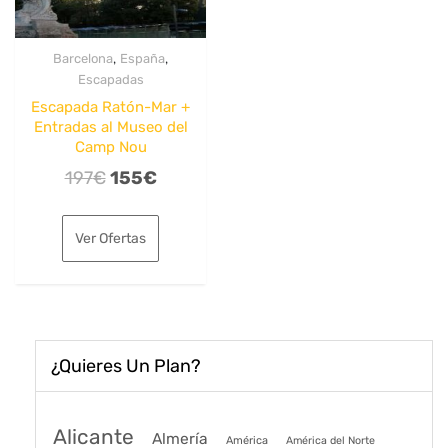
,
,
Barcelona
España
Escapadas
Escapada Ratón-Mar +
Entradas al Museo del
Camp Nou
El
El
197
€
155
€
precio
precio
original
actual
Ver Ofertas
era:
es:
197€.
155€.
¿Quieres Un Plan?
Alicante
Almería
América
América del Norte