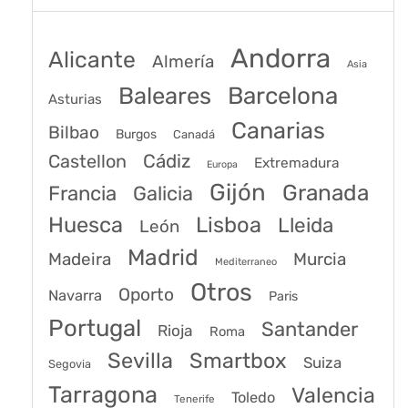
Andorra
Alicante
Almería
Asia
Baleares
Barcelona
Asturias
Canarias
Bilbao
Burgos
Canadá
Castellon
Cádiz
Extremadura
Europa
Gijón
Granada
Francia
Galicia
Huesca
Lisboa
Lleida
León
Madrid
Madeira
Murcia
Mediterraneo
Otros
Oporto
Navarra
Paris
Portugal
Santander
Rioja
Roma
Sevilla
Smartbox
Suiza
Segovia
Tarragona
Valencia
Toledo
Tenerife