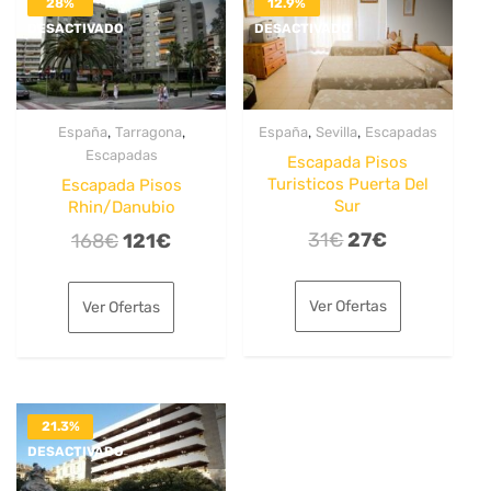
28%
12.9%
DESACTIVADO
DESACTIVADO
,
,
,
,
España
Tarragona
España
Sevilla
Escapadas
Escapadas
Escapada Pisos
Turisticos Puerta Del
Escapada Pisos
Sur
Rhin/Danubio
El
El
El
El
31
€
27
€
168
€
121
€
precio
precio
precio
precio
original
actual
original
actual
Ver Ofertas
Ver Ofertas
era:
es:
era:
es:
31€.
27€.
168€.
121€.
21.3%
DESACTIVADO