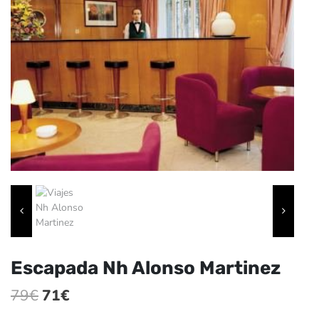
Escapada Nh Alonso Martinez
El
El
79
€
71
€
precio
precio