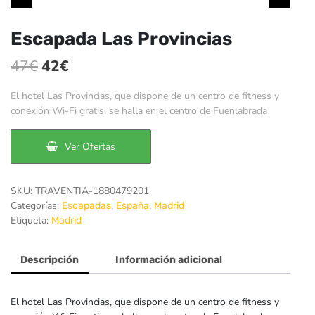
Escapada Las Provincias
El
El
47
€
42
€
precio
precio
El hotel Las Provincias, que dispone de un centro de fitness y
original
actual
conexión Wi-Fi gratis, se halla en el centro de Fuenlabrada
era:
es:
Ver Ofertas
47€.
42€.
SKU:
TRAVENTIA-1880479201
Categorías:
,
,
Escapadas
España
Madrid
Etiqueta:
Madrid
Descripción
Información adicional
El hotel Las Provincias, que dispone de un centro de fitness y