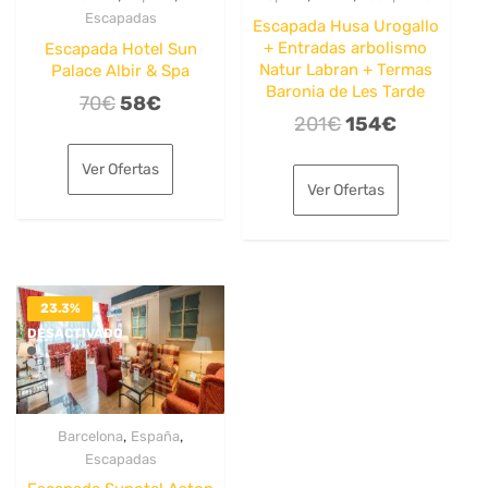
Escapadas
Escapada Husa Urogallo
+ Entradas arbolismo
Escapada Hotel Sun
Natur Labran + Termas
Palace Albir & Spa
Baronia de Les Tarde
El
El
70
€
58
€
El
El
201
€
154
€
precio
precio
precio
precio
original
actual
Ver Ofertas
original
actual
era:
es:
Ver Ofertas
era:
es:
70€.
58€.
201€.
154€.
23.3%
DESACTIVADO
,
,
Barcelona
España
Escapadas