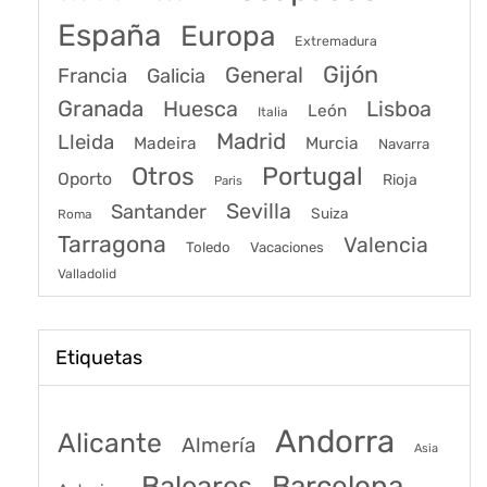
España
Europa
Extremadura
Gijón
General
Francia
Galicia
Granada
Huesca
Lisboa
León
Italia
Madrid
Lleida
Murcia
Madeira
Navarra
Portugal
Otros
Oporto
Rioja
Paris
Sevilla
Santander
Suiza
Roma
Tarragona
Valencia
Toledo
Vacaciones
Valladolid
Etiquetas
Andorra
Alicante
Almería
Asia
Baleares
Barcelona