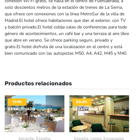
conexión Wi-Fi gratis, se halla en el centro de Fuenlabrada, a
solo doscientos metros de la estación de trenes de La Serna,
que ofrece con conexiones con la línea MetroSur de la villa de
Madrid.El hotel ofrece habitaciones que dan al exterior, con TV
y balcón privado.El hotel cobija salas de conferencias para todo
género de acontecimientos, un café bar y una terraza al aire libre
que abre en verano. Se ofrece parking seguro, privado y
gratis.El hotel disfruta de una localización en el centro y está
bien comunicado con las autopistas M50, A4, A42, M45 y M40.
Productos relacionados
17.1%
23.4%
DESACTIVADO
DESACTIVADO
,
,
,
,
Alicante
España
España
Lleida
Escapadas