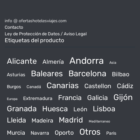
info @ ofertashotelesviajes.com
Contacto
Ley de Protección de Datos / Aviso Legal
Etiquetas del producto
Andorra
Alicante
Almería
Asia
Baleares
Barcelona
Bilbao
Asturias
Canarias
Castellon
Cádiz
Burgos
Canadá
Gijón
Francia
Galicia
Extremadura
Europa
Granada
Huesca
Lisboa
León
Madrid
Lleida
Madeira
Mediterraneo
Otros
Murcia
Oporto
Navarra
Paris