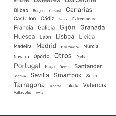
Asturias
Canarias
Bilbao
Burgos
Canadá
Castellon
Cádiz
Extremadura
Europa
Gijón
Granada
Francia
Galicia
Huesca
Lisboa
Lleida
León
Madrid
Madeira
Murcia
Mediterraneo
Otros
Oporto
Navarra
Paris
Portugal
Santander
Rioja
Roma
Sevilla
Smartbox
Suiza
Segovia
Tarragona
Valencia
Toledo
Tenerife
Valladolid
Ávila