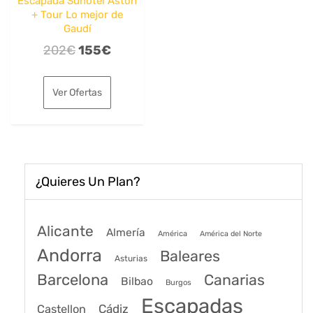
Escapada Sunotel Aston
+ Tour Lo mejor de
Gaudí
El
El
202
€
155
€
precio
precio
original
actual
Ver Ofertas
era:
es:
202€.
155€.
¿Quieres Un Plan?
Alicante
Almería
América
América del Norte
Andorra
Baleares
Asturias
Barcelona
Canarias
Bilbao
Burgos
Escapadas
Cádiz
Castellon