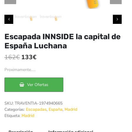
Escapada INNSIDE la capital de
España Luchana
El
El
162
€
133
€
precio
precio
Proximamente…..
original
actual
era:
es:
Ver Ofertas
162€.
133€.
SKU:
TRAVENTIA-1974940665
Categorías:
,
,
Escapadas
España
Madrid
Etiqueta:
Madrid