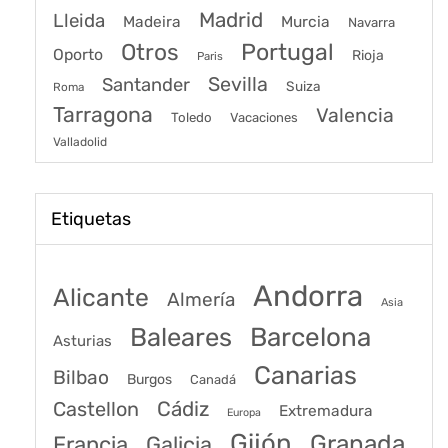
Madrid
Lleida
Murcia
Madeira
Navarra
Portugal
Otros
Oporto
Rioja
Paris
Sevilla
Santander
Suiza
Roma
Tarragona
Valencia
Toledo
Vacaciones
Valladolid
Etiquetas
Andorra
Alicante
Almería
Asia
Baleares
Barcelona
Asturias
Canarias
Bilbao
Burgos
Canadá
Castellon
Cádiz
Extremadura
Europa
Gijón
Granada
Francia
Galicia