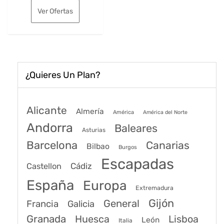
original
actual
Ver Ofertas
era:
es:
70€.
58€.
¿Quieres Un Plan?
Alicante
Almería
América
América del Norte
Andorra
Baleares
Asturias
Barcelona
Canarias
Bilbao
Burgos
Escapadas
Cádiz
Castellon
España
Europa
Extremadura
Gijón
General
Francia
Galicia
Granada
Huesca
Lisboa
León
Italia