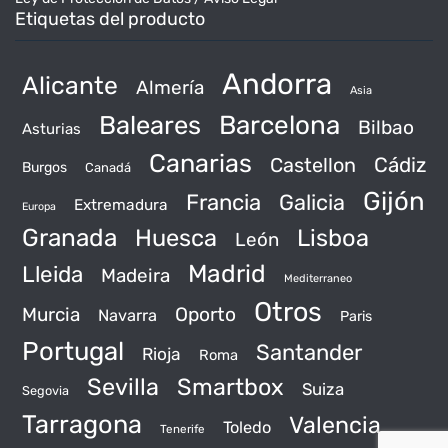
Etiquetas del producto
Andorra
Alicante
Almería
Asia
Baleares
Barcelona
Bilbao
Asturias
Canarias
Castellon
Cádiz
Burgos
Canadá
Gijón
Francia
Galicia
Extremadura
Europa
Granada
Huesca
Lisboa
León
Madrid
Lleida
Madeira
Mediterraneo
Otros
Murcia
Oporto
Navarra
Paris
Portugal
Santander
Rioja
Roma
Sevilla
Smartbox
Suiza
Segovia
Tarragona
Valencia
Toledo
Tenerife