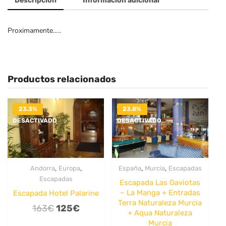
Descripción
Información adicional
Proximamente…..
Productos relacionados
23.3%
23.8%
DESACTIVADO
DESACTIVADO
,
,
,
,
Andorra
Europa
España
Murcia
Escapadas
Escapadas
Escapada Las Gaviotas
– La Manga + Entradas
Escapada Hotel Palarine
Terra Naturaleza Murcia
El
El
163
€
125
€
+ Aqua Naturaleza
precio
precio
Murcia