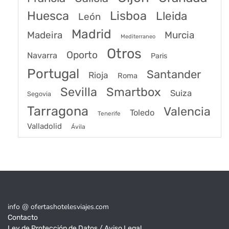
Huesca
Lisboa
Lleida
León
Madrid
Madeira
Murcia
Mediterraneo
Otros
Oporto
Navarra
Paris
Portugal
Santander
Rioja
Roma
Sevilla
Smartbox
Suiza
Segovia
Tarragona
Valencia
Toledo
Tenerife
Valladolid
Ávila
info @ ofertashotelesviajes.com
Contacto
Ley de Protección de Datos / Aviso Legal