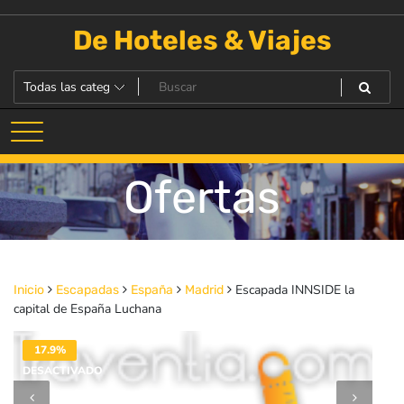
Saltar
al
De Hoteles & Viajes
contenido
Ofertas
Escapada INNSIDE la
Inicio
Escapadas
España
Madrid
capital de España Luchana
17.9%
DESACTIVADO