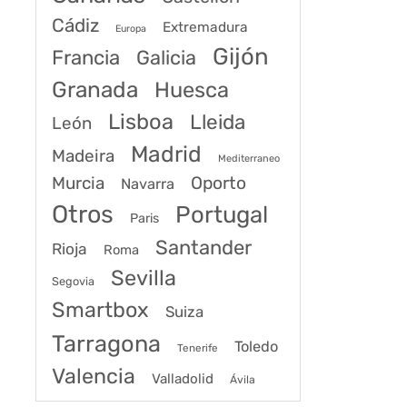
Cádiz
Extremadura
Europa
Gijón
Francia
Galicia
Granada
Huesca
Lisboa
Lleida
León
Madrid
Madeira
Mediterraneo
Murcia
Oporto
Navarra
Otros
Portugal
Paris
Santander
Rioja
Roma
Sevilla
Segovia
Smartbox
Suiza
Tarragona
Toledo
Tenerife
Valencia
Valladolid
Ávila