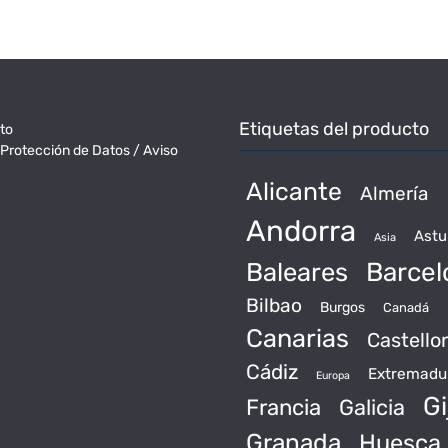
Etiquetas del producto
to
 Protección de Datos / Aviso
Alicante
Almería
Andorra
Astu
Asia
Baleares
Barcel
Bilbao
Burgos
Canadá
Canarias
Castello
Cádiz
Extremadu
Europa
Gi
Francia
Galicia
Granada
Huesca