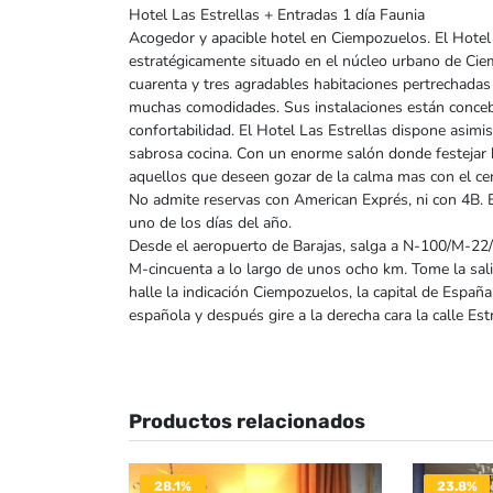
Hotel Las Estrellas + Entradas 1 día Faunia
Acogedor y apacible hotel en Ciempozuelos. El Hotel
estratégicamente situado en el núcleo urbano de Ci
cuarenta y tres agradables habitaciones pertrechadas
muchas comodidades. Sus instalaciones están concebi
confortabilidad. El Hotel Las Estrellas dispone asim
sabrosa cocina. Con un enorme salón donde festejar 
aquellos que deseen gozar de la calma mas con el cen
No admite reservas con American Exprés, ni con 4B. E
uno de los días del año.
Desde el aeropuerto de Barajas, salga a N-100/M-22
M-cincuenta a lo largo de unos ocho km. Tome la sali
halle la indicación Ciempozuelos, la capital de España
española y después gire a la derecha cara la calle Estr
Productos relacionados
28.1%
23.8%