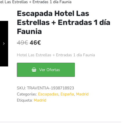
l Las Estrellas + Entradas 1 día Faunia
Escapada Hotel Las
Estrellas + Entradas 1 día
Faunia
El
El
49
€
46
€
precio
precio
Hotel Las Estrellas + Entradas 1 día Faunia
original
actual
era:
es:
Ver Ofertas
49€.
46€.
SKU:
TRAVENTIA-1938718923
Categorías:
,
,
Escapadas
España
Madrid
Etiqueta:
Madrid