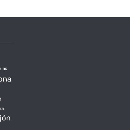
rias
ona
n
ra
jón