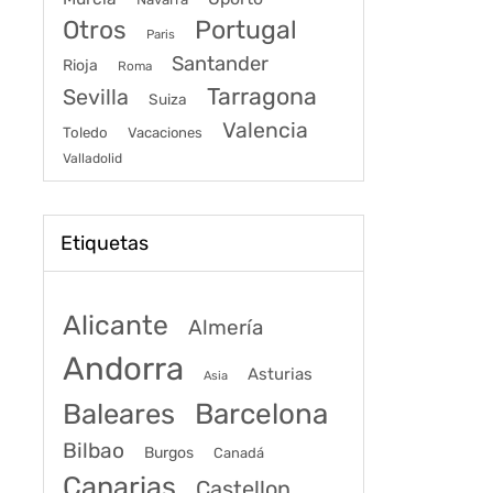
Portugal
Otros
Paris
Santander
Rioja
Roma
Tarragona
Sevilla
Suiza
Valencia
Toledo
Vacaciones
Valladolid
Etiquetas
Alicante
Almería
Andorra
Asturias
Asia
Baleares
Barcelona
Bilbao
Burgos
Canadá
Canarias
Castellon