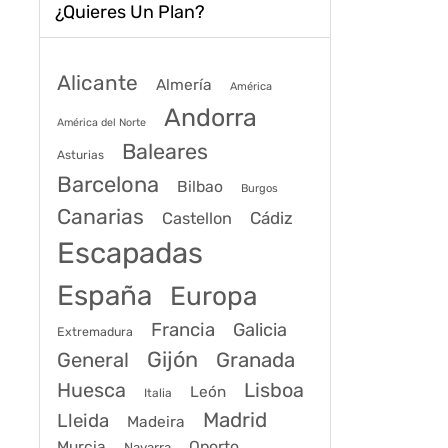
¿Quieres Un Plan?
Alicante
Almería
América
Andorra
América del Norte
Baleares
Asturias
Barcelona
Bilbao
Burgos
Canarias
Cádiz
Castellon
Escapadas
España
Europa
Francia
Galicia
Extremadura
Gijón
General
Granada
Huesca
Lisboa
León
Italia
Madrid
Lleida
Madeira
Murcia
Oporto
Navarra