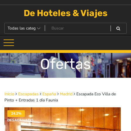
Saltar
al
De Hoteles & Viajes
contenido
Ofertas
Escapada Eco Villa de
Inicio
Escapadas
España
Madrid
Pinto + Entradas 1 día Faunia
24.2%
DESACTIVADO