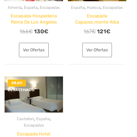
,
,
,
,
Almería
España
Escapadas
España
Huesca
Escapadas
Escapada Hospederia
Escapada
Reina De Los Angeles
Capaces.monte Alba
El
El
El
El
166
€
130
€
167
€
121
€
precio
precio
precio
precio
original
actual
original
actual
Ver Ofertas
Ver Ofertas
era:
es:
era:
es:
166€.
130€.
167€.
121€.
28.6%
DESACTIVADO
,
,
Castellon
España
Escapadas
Escapada Hotel