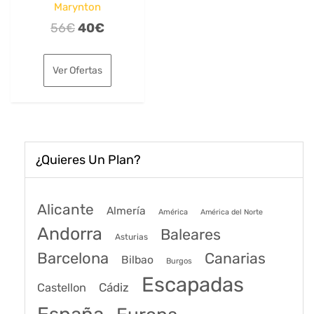
Marynton
El
El
56
€
40
€
precio
precio
original
actual
Ver Ofertas
era:
es:
56€.
40€.
¿Quieres Un Plan?
Alicante
Almería
América
América del Norte
Andorra
Baleares
Asturias
Barcelona
Canarias
Bilbao
Burgos
Escapadas
Cádiz
Castellon