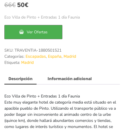
El
El
66
€
50
€
precio
precio
Eco Villa de Pinto + Entradas 1 día Faunia
original
actual
era:
es:
Ver Ofertas
66€.
50€.
SKU:
TRAVENTIA-1880501521
Categorías:
,
,
Escapadas
España
Madrid
Etiqueta:
Madrid
Descripción
Información adicional
Eco Villa de Pinto + Entradas 1 día Faunia
Este muy elegante hotel de categoría media está situado en el
apacible pueblo de Pinto. Utilizando el transporte público va a
poder llegar sin inconveniente al animado centro de la urbe
(quince km), donde hallará abundantes comercios y tiendas,
como lugares de interés turístico y monumentos. El hotel se