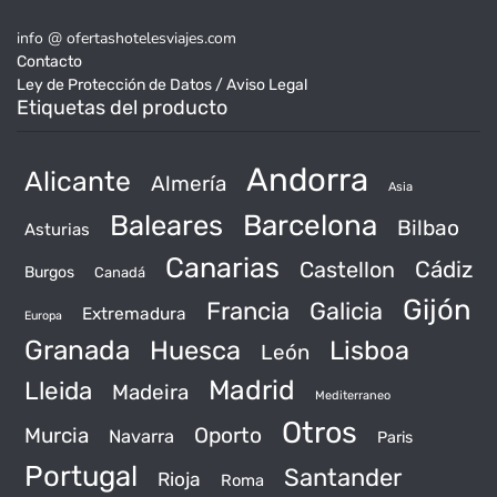
info @ ofertashotelesviajes.com
Contacto
Ley de Protección de Datos / Aviso Legal
Etiquetas del producto
Andorra
Alicante
Almería
Asia
Baleares
Barcelona
Bilbao
Asturias
Canarias
Castellon
Cádiz
Burgos
Canadá
Gijón
Francia
Galicia
Extremadura
Europa
Granada
Huesca
Lisboa
León
Madrid
Lleida
Madeira
Mediterraneo
Otros
Murcia
Oporto
Navarra
Paris
Portugal
Santander
Rioja
Roma