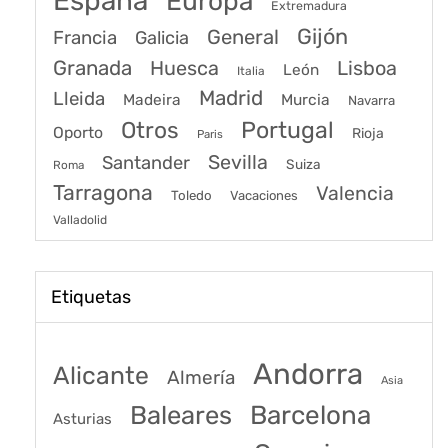
España
Europa
Extremadura
Gijón
General
Francia
Galicia
Granada
Huesca
Lisboa
León
Italia
Madrid
Lleida
Murcia
Madeira
Navarra
Portugal
Otros
Oporto
Rioja
Paris
Sevilla
Santander
Suiza
Roma
Tarragona
Valencia
Toledo
Vacaciones
Valladolid
Etiquetas
Andorra
Alicante
Almería
Asia
Baleares
Barcelona
Asturias