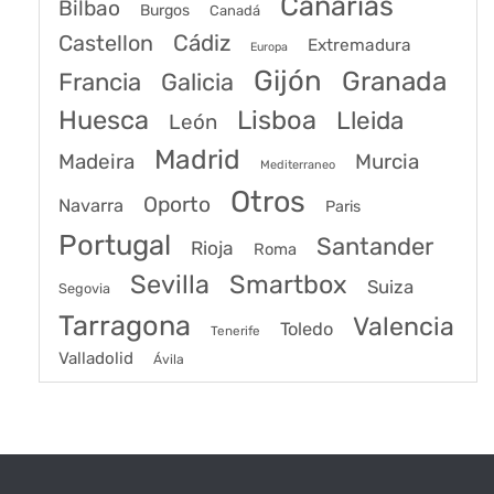
Canarias
Bilbao
Burgos
Canadá
Castellon
Cádiz
Extremadura
Europa
Gijón
Granada
Francia
Galicia
Huesca
Lisboa
Lleida
León
Madrid
Madeira
Murcia
Mediterraneo
Otros
Oporto
Navarra
Paris
Portugal
Santander
Rioja
Roma
Sevilla
Smartbox
Suiza
Segovia
Tarragona
Valencia
Toledo
Tenerife
Valladolid
Ávila