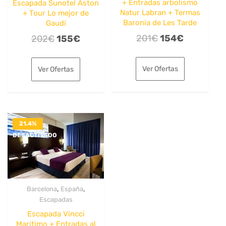
+ Entradas arbolismo
Escapada Sunotel Aston
Natur Labran + Termas
+ Tour Lo mejor de
Baronia de Les Tarde
Gaudí
El
El
El
El
201
€
154
€
202
€
155
€
precio
precio
precio
precio
original
actual
original
actual
Ver Ofertas
Ver Ofertas
era:
es:
era:
es:
201€.
154€.
202€.
155€.
21.4%
DESACTIVADO
,
,
Barcelona
España
Escapadas
Escapada Vincci
Maritimo + Entradas al