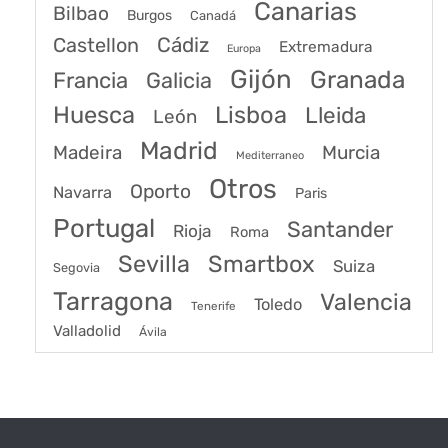
Canarias
Bilbao
Burgos
Canadá
Castellon
Cádiz
Extremadura
Europa
Gijón
Granada
Francia
Galicia
Huesca
Lisboa
Lleida
León
Madrid
Madeira
Murcia
Mediterraneo
Otros
Oporto
Navarra
Paris
Portugal
Santander
Rioja
Roma
Sevilla
Smartbox
Suiza
Segovia
Tarragona
Valencia
Toledo
Tenerife
Valladolid
Ávila