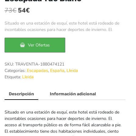
El
El
73
€
54
€
precio
precio
Situado en una estación de esquí, este hotel está rodeado de
original
actual
incontables ocasiones para hacer deportes de invierno. El
era:
es:
Ver Ofertas
73€.
54€.
SKU:
TRAVENTIA-1880474121
Categorías:
,
,
Escapadas
España
Lleida
Etiqueta:
Lleida
Descripción
Información adicional
Situado en una estación de esquí, este hotel está rodeado de
incontables ocasiones para hacer deportes de invierno. El
acceso al transporte público es de forma fácil alcanzable a pie.
El establecimiento tiene dos habitaciones individuales, ciento