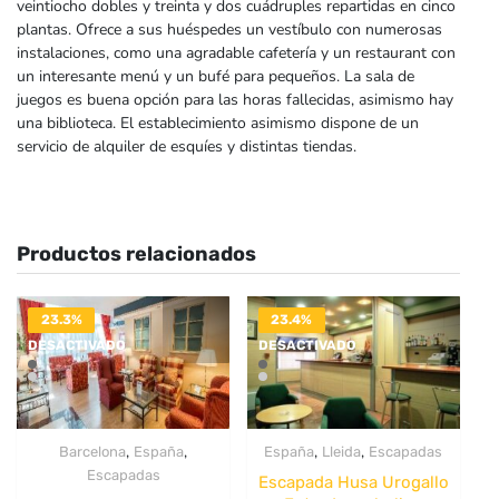
veintiocho dobles y treinta y dos cuádruples repartidas en cinco
plantas. Ofrece a sus huéspedes un vestíbulo con numerosas
instalaciones, como una agradable cafetería y un restaurant con
un interesante menú y un bufé para pequeños. La sala de
juegos es buena opción para las horas fallecidas, asimismo hay
una biblioteca. El establecimiento asimismo dispone de un
servicio de alquiler de esquíes y distintas tiendas.
Productos relacionados
23.3%
23.4%
DESACTIVADO
DESACTIVADO
,
,
,
,
Barcelona
España
España
Lleida
Escapadas
Escapadas
Escapada Husa Urogallo