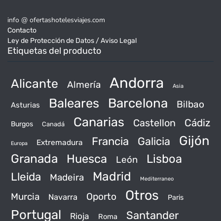
info @ ofertashotelesviajes.com
Contacto
Ley de Protección de Datos / Aviso Legal
Etiquetas del producto
Andorra
Alicante
Almería
Asia
Baleares
Barcelona
Bilbao
Asturias
Canarias
Castellon
Cádiz
Burgos
Canadá
Gijón
Francia
Galicia
Extremadura
Europa
Granada
Huesca
Lisboa
León
Madrid
Lleida
Madeira
Mediterraneo
Otros
Murcia
Oporto
Navarra
Paris
Portugal
Santander
Rioja
Roma