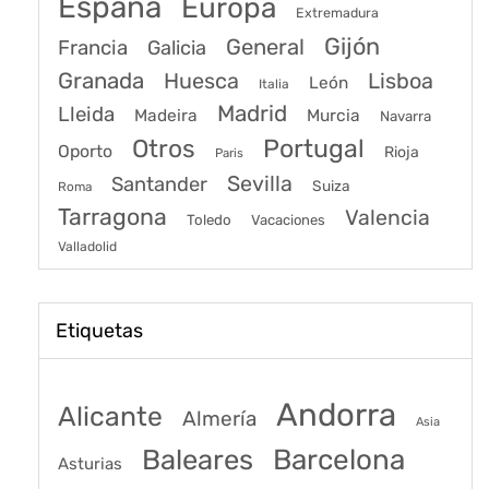
España
Europa
Extremadura
Gijón
General
Francia
Galicia
Granada
Huesca
Lisboa
León
Italia
Madrid
Lleida
Murcia
Madeira
Navarra
Portugal
Otros
Oporto
Rioja
Paris
Sevilla
Santander
Suiza
Roma
Tarragona
Valencia
Toledo
Vacaciones
Valladolid
Etiquetas
Andorra
Alicante
Almería
Asia
Baleares
Barcelona
Asturias