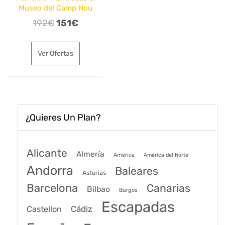
Museo del Camp Nou
El
El
192
€
151
€
precio
precio
original
actual
Ver Ofertas
era:
es:
192€.
151€.
¿Quieres Un Plan?
Alicante
Almería
América
América del Norte
Andorra
Baleares
Asturias
Barcelona
Canarias
Bilbao
Burgos
Escapadas
Cádiz
Castellon