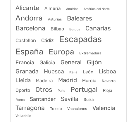
Alicante
Almería
América
América del Norte
Andorra
Baleares
Asturias
Barcelona
Canarias
Bilbao
Burgos
Escapadas
Cádiz
Castellon
España
Europa
Extremadura
Gijón
General
Francia
Galicia
Granada
Huesca
Lisboa
León
Italia
Madrid
Lleida
Murcia
Madeira
Navarra
Portugal
Otros
Oporto
Rioja
Paris
Sevilla
Santander
Suiza
Roma
Tarragona
Valencia
Toledo
Vacaciones
Valladolid