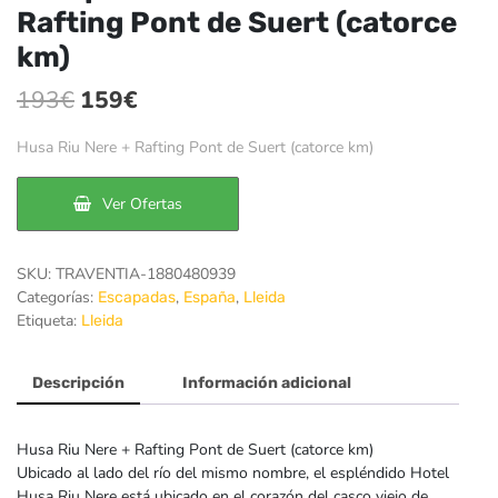
Rafting Pont de Suert (catorce
km)
El
El
193
€
159
€
precio
precio
Husa Riu Nere + Rafting Pont de Suert (catorce km)
original
actual
era:
es:
Ver Ofertas
193€.
159€.
SKU:
TRAVENTIA-1880480939
Categorías:
,
,
Escapadas
España
Lleida
Etiqueta:
Lleida
Descripción
Información adicional
Husa Riu Nere + Rafting Pont de Suert (catorce km)
Ubicado al lado del río del mismo nombre, el espléndido Hotel
Husa Riu Nere está ubicado en el corazón del casco viejo de