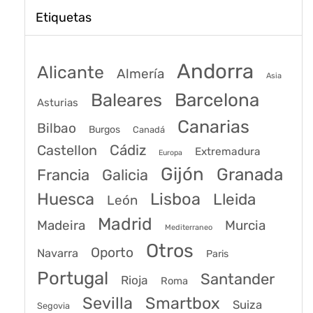
Etiquetas
Andorra
Alicante
Almería
Asia
Baleares
Barcelona
Asturias
Canarias
Bilbao
Burgos
Canadá
Castellon
Cádiz
Extremadura
Europa
Gijón
Granada
Francia
Galicia
Huesca
Lisboa
Lleida
León
Madrid
Madeira
Murcia
Mediterraneo
Otros
Oporto
Navarra
Paris
Portugal
Santander
Rioja
Roma
Sevilla
Smartbox
Suiza
Segovia