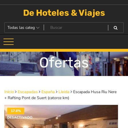
Saltar
al
De Hoteles & Viajes
contenido
Ofertas
Escapada Husa Riu Nere
Inicio
Escapadas
España
Lleida
+ Rafting Pont de Suert (catorce km)
17.6%
DESACTIVADO