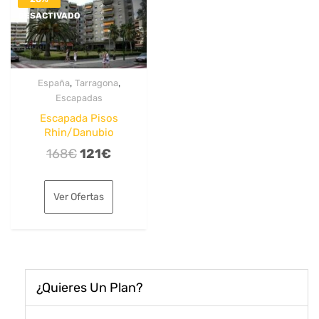
DESACTIVADO
,
,
España
Tarragona
Escapadas
Escapada Pisos
Rhin/Danubio
El
El
168
€
121
€
precio
precio
original
actual
Ver Ofertas
era:
es:
168€.
121€.
¿Quieres Un Plan?