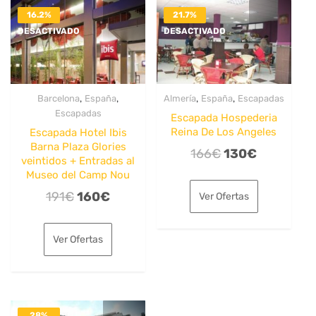
16.2%
21.7%
DESACTIVADO
DESACTIVADO
,
,
,
,
Barcelona
España
Almería
España
Escapadas
Escapadas
Escapada Hospederia
Reina De Los Angeles
Escapada Hotel Ibis
Barna Plaza Glories
El
El
166
€
130
€
veintidos + Entradas al
precio
precio
Museo del Camp Nou
original
actual
El
El
191
€
160
€
Ver Ofertas
era:
es:
precio
precio
166€.
130€.
original
actual
Ver Ofertas
era:
es:
191€.
160€.
28%