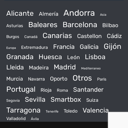
Andorra
Alicante
Almería
Asia
Baleares
Barcelona
Bilbao
Asturias
Canarias
Castellon
Cádiz
Burgos
Canadá
Gijón
Francia
Galicia
Extremadura
Europa
Granada
Huesca
Lisboa
León
Madrid
Lleida
Madeira
Mediterraneo
Otros
Murcia
Oporto
Navarra
Paris
Portugal
Santander
Rioja
Roma
Sevilla
Smartbox
Suiza
Segovia
Tarragona
Valencia
Toledo
Tenerife
Valladolid
Ávila