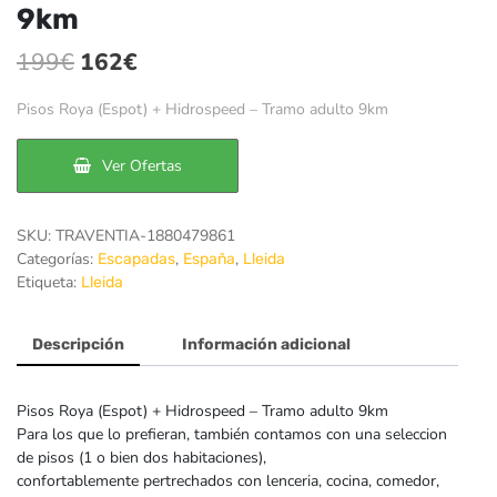
9km
El
El
199
€
162
€
precio
precio
Pisos Roya (Espot) + Hidrospeed – Tramo adulto 9km
original
actual
era:
es:
Ver Ofertas
199€.
162€.
SKU:
TRAVENTIA-1880479861
Categorías:
,
,
Escapadas
España
Lleida
Etiqueta:
Lleida
Descripción
Información adicional
Pisos Roya (Espot) + Hidrospeed – Tramo adulto 9km
Para los que lo prefieran, también contamos con una seleccion
de pisos (1 o bien dos habitaciones),
confortablemente pertrechados con lenceria, cocina, comedor,