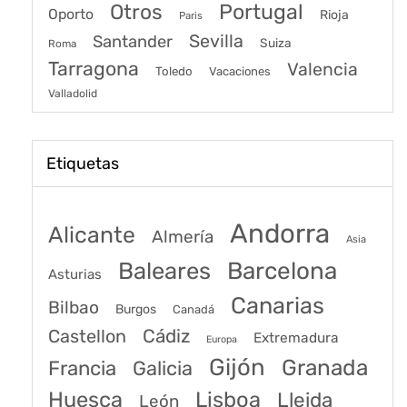
Portugal
Otros
Oporto
Rioja
Paris
Sevilla
Santander
Suiza
Roma
Tarragona
Valencia
Toledo
Vacaciones
Valladolid
Etiquetas
Andorra
Alicante
Almería
Asia
Baleares
Barcelona
Asturias
Canarias
Bilbao
Burgos
Canadá
Castellon
Cádiz
Extremadura
Europa
Gijón
Granada
Francia
Galicia
Huesca
Lisboa
Lleida
León