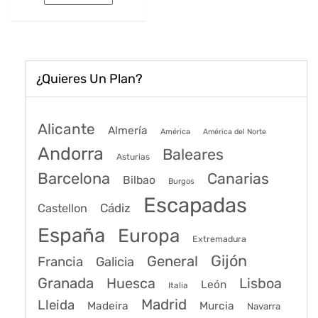
era:
es:
163€.
125€.
¿Quieres Un Plan?
Alicante
Almería
América
América del Norte
Andorra
Baleares
Asturias
Barcelona
Canarias
Bilbao
Burgos
Escapadas
Cádiz
Castellon
España
Europa
Extremadura
Gijón
General
Francia
Galicia
Granada
Huesca
Lisboa
León
Italia
Madrid
Lleida
Murcia
Madeira
Navarra