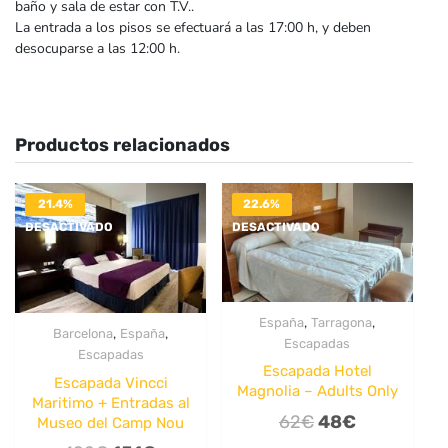
baño y sala de estar con T.V..
La entrada a los pisos se efectuará a las 17:00 h, y deben
desocuparse a las 12:00 h.
Productos relacionados
21.4%
22.6%
DESACTIVADO
DESACTIVADO
,
,
España
Tarragona
,
,
Barcelona
España
Escapadas
Escapadas
Escapada Hotel
Escapada Vincci
Magnolia – Adults Only
Maritimo + Entradas al
El
El
62
€
48
€
Museo del Camp Nou
precio
precio