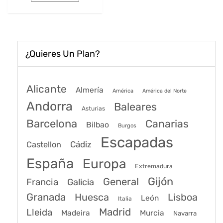
192€.
151€.
¿Quieres Un Plan?
Alicante
Almería
América
América del Norte
Andorra
Baleares
Asturias
Barcelona
Canarias
Bilbao
Burgos
Escapadas
Cádiz
Castellon
España
Europa
Extremadura
Gijón
General
Francia
Galicia
Granada
Huesca
Lisboa
León
Italia
Madrid
Lleida
Murcia
Madeira
Navarra