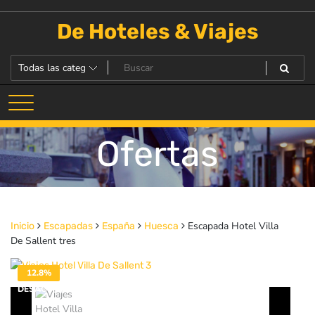
Saltar
al
De Hoteles & Viajes
contenido
Ofertas
Escapada Hotel Villa
Inicio
Escapadas
España
Huesca
De Sallent tres
12.8%
DESACTIVADO