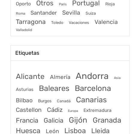
Portugal
Otros
Oporto
Rioja
Paris
Sevilla
Santander
Suiza
Roma
Tarragona
Valencia
Toledo
Vacaciones
Valladolid
Etiquetas
Andorra
Alicante
Almería
Asia
Baleares
Barcelona
Asturias
Canarias
Bilbao
Burgos
Canadá
Castellon
Cádiz
Extremadura
Europa
Gijón
Granada
Francia
Galicia
Huesca
Lisboa
Lleida
León