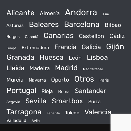
Andorra
Alicante
Almería
Asia
Baleares
Barcelona
Bilbao
Asturias
Canarias
Castellon
Cádiz
Burgos
Canadá
Gijón
Francia
Galicia
Extremadura
Europa
Granada
Huesca
Lisboa
León
Madrid
Lleida
Madeira
Mediterraneo
Otros
Murcia
Oporto
Navarra
Paris
Portugal
Santander
Rioja
Roma
Sevilla
Smartbox
Suiza
Segovia
Tarragona
Valencia
Toledo
Tenerife
Valladolid
Ávila