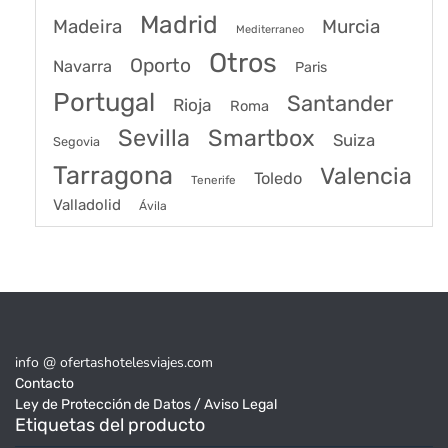
Madrid
Madeira
Murcia
Mediterraneo
Otros
Oporto
Navarra
Paris
Portugal
Santander
Rioja
Roma
Sevilla
Smartbox
Suiza
Segovia
Tarragona
Valencia
Toledo
Tenerife
Valladolid
Ávila
info @ ofertashotelesviajes.com
Contacto
Ley de Protección de Datos / Aviso Legal
Etiquetas del producto