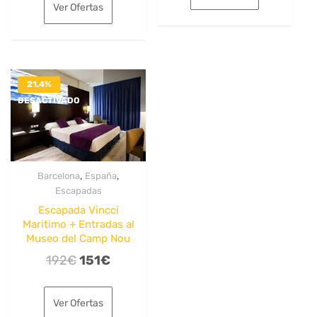
original
actual
era:
es:
Ver Ofertas
era:
es:
160€.
123€.
197€.
155€.
21.4%
DESACTIVADO
,
,
Barcelona
España
Escapadas
Escapada Vincci
Maritimo + Entradas al
Museo del Camp Nou
El
El
192
€
151
€
precio
precio
original
actual
Ver Ofertas
era:
es: