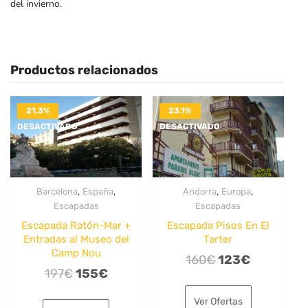
del invierno.
Productos relacionados
21.3%
23.1%
DESACTIVADO
DESACTIVADO
,
,
,
,
Barcelona
España
Andorra
Europa
Escapadas
Escapadas
Escapada Ratón-Mar +
Escapada Pisos En El
Entradas al Museo del
Tarter
Camp Nou
El
El
160
€
123
€
El
El
197
€
155
€
precio
precio
precio
precio
original
actual
Ver Ofertas