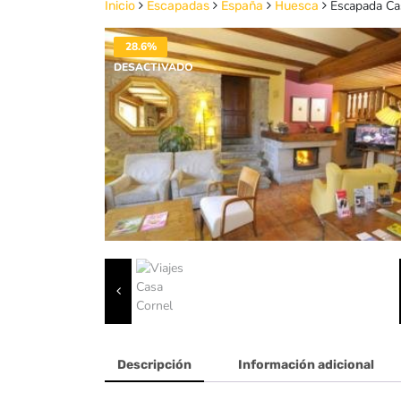
Escapada Ca
Inicio
Escapadas
España
Huesca
28.6%
DESACTIVADO
Descripción
Información adicional