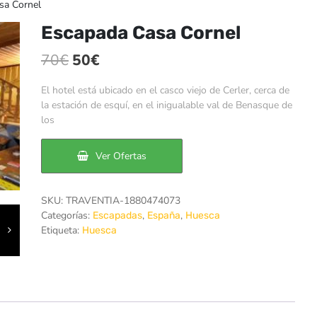
sa Cornel
Escapada Casa Cornel
El
El
70
€
50
€
precio
precio
El hotel está ubicado en el casco viejo de Cerler, cerca de
original
actual
la estación de esquí, en el inigualable val de Benasque de
los
era:
es:
70€.
50€.
Ver Ofertas
SKU:
TRAVENTIA-1880474073
Categorías:
,
,
Escapadas
España
Huesca
Etiqueta:
Huesca