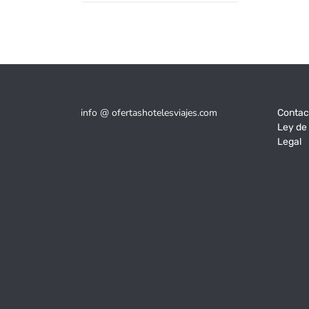
202€.
154€.
info @ ofertashotelesviajes.com
Contac
Ley de
Legal