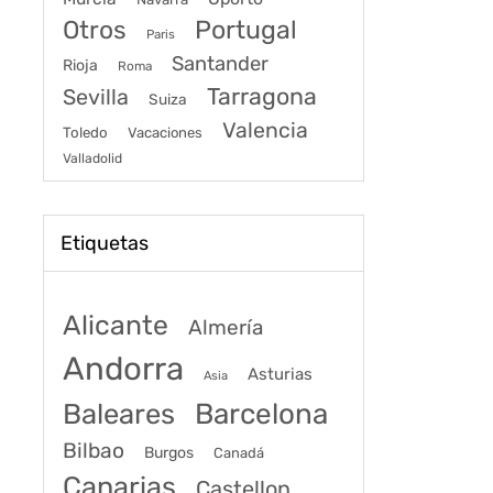
Portugal
Otros
Paris
Santander
Rioja
Roma
Tarragona
Sevilla
Suiza
Valencia
Toledo
Vacaciones
Valladolid
Etiquetas
Alicante
Almería
Andorra
Asturias
Asia
Baleares
Barcelona
Bilbao
Burgos
Canadá
Canarias
Castellon