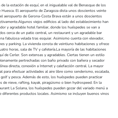
a de la estación de esquí, en el inigualable val de Benasque de los
e Huesca. El aeropuerto de Zaragoza dista unos doscientos veinte
y el aeropuerto de Gerona-Costa Brava están a unos doscientos
ctivamente.Algunos viejos edificios al lado del establecimiento han
dor y agradable hotel familiar, donde los huéspedes se van a
dos cerca de un patio central, un restaurant y un agradable bar
na fabulosa velada tras esquiar. Asimismo cuenta con elevador,
nes y parking. La vivienda consta de veintiuno habitaciones y ofrece
uatro horas, sala de TV y cafetería.La mayoría de las habitaciones
quí de Cerler. Son extensas y agradables. Ciertas tienen un estilo
 plenamente pertrechadas con baño privado con bañera y secador
línea directa, conexión a Internet y calefacción central. La mayor
eal para efectuar actividades al aire libre como senderismo, escalada,
, golf y pesca. Además de esto, los huéspedes pueden practicar
 de nieve, rafting, kayak, piragüismo o bien hydrospeed. En la
staurant La Solana, los huéspedes pueden gozar del variado menú a
 de diferentes productos locales. Asimismo se incluyen buenos vinos