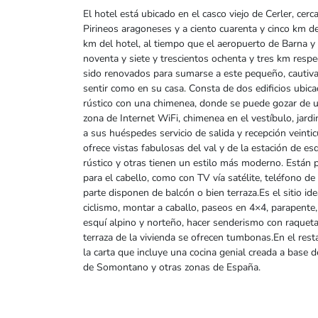
El hotel está ubicado en el casco viejo de Cerler, cerc
Pirineos aragoneses y a ciento cuarenta y cinco km d
km del hotel, al tiempo que el aeropuerto de Barna 
noventa y siete y trescientos ochenta y tres km respe
sido renovados para sumarse a este pequeño, cautiva
sentir como en su casa. Consta de dos edificios ubica
rústico con una chimenea, donde se puede gozar de u
zona de Internet WiFi, chimenea en el vestíbulo, jardi
a sus huéspedes servicio de salida y recepción veintic
ofrece vistas fabulosas del val y de la estación de es
rústico y otras tienen un estilo más moderno. Están
para el cabello, como con TV vía satélite, teléfono de 
parte disponen de balcón o bien terraza.Es el sitio id
ciclismo, montar a caballo, paseos en 4×4, parapente
esquí alpino y norteño, hacer senderismo con raquetas
terraza de la vivienda se ofrecen tumbonas.En el re
la carta que incluye una cocina genial creada a base
de Somontano y otras zonas de España.