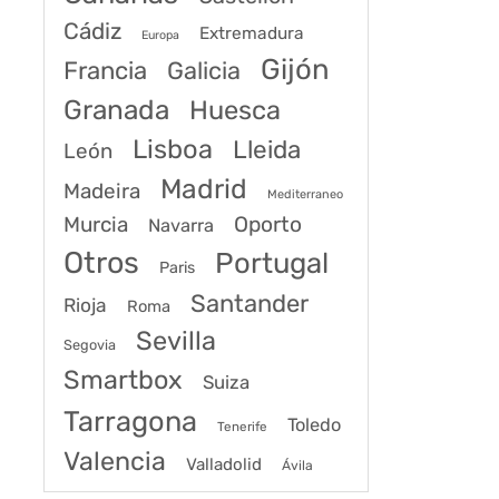
Cádiz
Extremadura
Europa
Gijón
Francia
Galicia
Granada
Huesca
Lisboa
Lleida
León
Madrid
Madeira
Mediterraneo
Murcia
Oporto
Navarra
Otros
Portugal
Paris
Santander
Rioja
Roma
Sevilla
Segovia
Smartbox
Suiza
Tarragona
Toledo
Tenerife
Valencia
Valladolid
Ávila