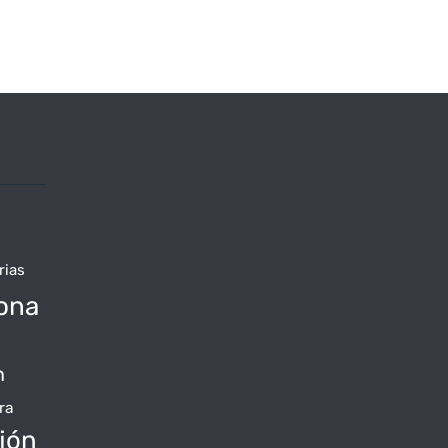
rias
ona
n
ra
jón