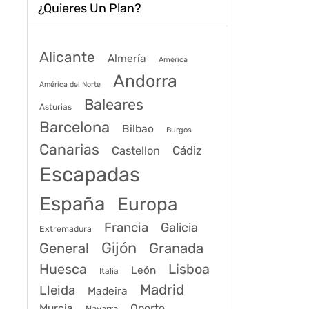
¿Quieres Un Plan?
Alicante
Almería
América
Andorra
América del Norte
Baleares
Asturias
Barcelona
Bilbao
Burgos
Canarias
Cádiz
Castellon
Escapadas
España
Europa
Francia
Galicia
Extremadura
Gijón
General
Granada
Huesca
Lisboa
León
Italia
Madrid
Lleida
Madeira
Murcia
Oporto
Navarra