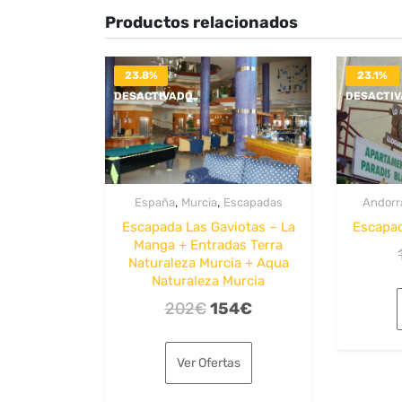
Productos relacionados
23.8%
23.1%
DESACTIVADO
DESACTI
,
,
España
Murcia
Escapadas
Andorr
Escapada Las Gaviotas – La
Escapad
Manga + Entradas Terra
Naturaleza Murcia + Aqua
Naturaleza Murcia
El
El
202
€
154
€
precio
precio
original
actual
Ver Ofertas
era:
es: