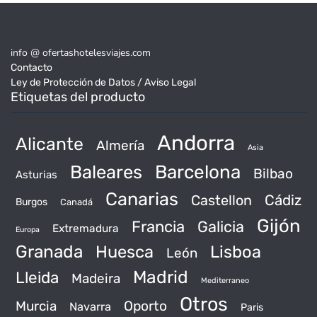
info @ ofertashotelesviajes.com
Contacto
Ley de Protección de Datos / Aviso Legal
Etiquetas del producto
Andorra
Alicante
Almería
Asia
Baleares
Barcelona
Bilbao
Asturias
Canarias
Castellon
Cádiz
Burgos
Canadá
Gijón
Francia
Galicia
Extremadura
Europa
Granada
Huesca
Lisboa
León
Madrid
Lleida
Madeira
Mediterraneo
Otros
Murcia
Oporto
Navarra
Paris