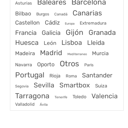
Baleares
Barcelona
Asturias
Canarias
Bilbao
Burgos
Canadá
Castellon
Cádiz
Extremadura
Europa
Gijón
Granada
Francia
Galicia
Huesca
Lisboa
Lleida
León
Madrid
Madeira
Murcia
Mediterraneo
Otros
Oporto
Navarra
Paris
Portugal
Santander
Rioja
Roma
Sevilla
Smartbox
Suiza
Segovia
Tarragona
Valencia
Toledo
Tenerife
Valladolid
Ávila