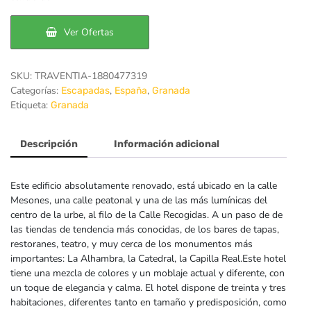
era:
es:
52€.
49€.
Ver Ofertas
SKU:
TRAVENTIA-1880477319
Categorías:
,
,
Escapadas
España
Granada
Etiqueta:
Granada
Descripción
Información adicional
Este edificio absolutamente renovado, está ubicado en la calle
Mesones, una calle peatonal y una de las más lumínicas del
centro de la urbe, al filo de la Calle Recogidas. A un paso de de
las tiendas de tendencia más conocidas, de los bares de tapas,
restoranes, teatro, y muy cerca de los monumentos más
importantes: La Alhambra, la Catedral, la Capilla Real.Este hotel
tiene una mezcla de colores y un moblaje actual y diferente, con
un toque de elegancia y calma. El hotel dispone de treinta y tres
habitaciones, diferentes tanto en tamaño y predisposición, como