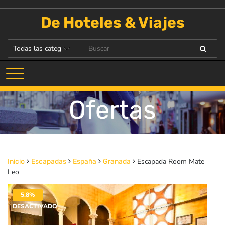
Saltar
al
De Hoteles & Viajes
contenido
Ofertas
Escapada Room Mate
Inicio
Escapadas
España
Granada
Leo
5.8%
DESACTIVADO