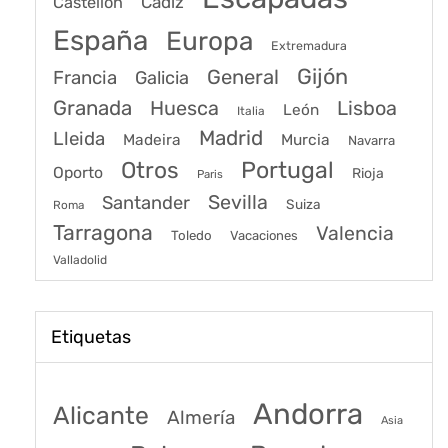
Cádiz
Castellon
España
Europa
Extremadura
Gijón
General
Francia
Galicia
Granada
Huesca
Lisboa
León
Italia
Madrid
Lleida
Murcia
Madeira
Navarra
Portugal
Otros
Oporto
Rioja
Paris
Sevilla
Santander
Suiza
Roma
Tarragona
Valencia
Toledo
Vacaciones
Valladolid
Etiquetas
Andorra
Alicante
Almería
Asia