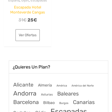
,
,
España
Gijón
Escapadas
Escapada Hotel
Monteverde Cangas
El
El
31
€
25
€
precio
precio
original
actual
Ver Ofertas
era:
es:
31€.
25€.
¿Quieres Un Plan?
Alicante
Almería
América
América del Norte
Andorra
Baleares
Asturias
Barcelona
Canarias
Bilbao
Burgos
Escapadas