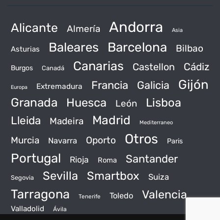
Andorra
Alicante
Almería
Asia
Baleares
Barcelona
Bilbao
Asturias
Canarias
Castellon
Cádiz
Burgos
Canadá
Gijón
Francia
Galicia
Extremadura
Europa
Granada
Huesca
Lisboa
León
Madrid
Lleida
Madeira
Mediterraneo
Otros
Murcia
Oporto
Navarra
Paris
Portugal
Santander
Rioja
Roma
Sevilla
Smartbox
Suiza
Segovia
Tarragona
Valencia
Toledo
Tenerife
Valladolid
Ávila