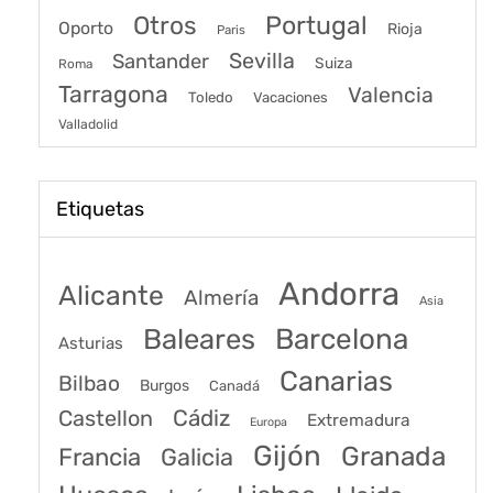
Portugal
Otros
Oporto
Rioja
Paris
Sevilla
Santander
Suiza
Roma
Tarragona
Valencia
Toledo
Vacaciones
Valladolid
Etiquetas
Andorra
Alicante
Almería
Asia
Baleares
Barcelona
Asturias
Canarias
Bilbao
Burgos
Canadá
Castellon
Cádiz
Extremadura
Europa
Gijón
Granada
Francia
Galicia