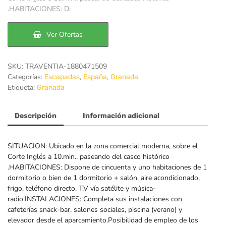
.HABITACIONES: Di
era:
es:
166€.
132€.
Ver Ofertas
SKU:
TRAVENTIA-1880471509
Categorías:
,
,
Escapadas
España
Granada
Etiqueta:
Granada
Descripción
Información adicional
SITUACION: Ubicado en la zona comercial moderna, sobre el
Corte Inglés a 10.min., paseando del casco histórico
.HABITACIONES: Dispone de cincuenta y uno habitaciones de 1
dormitorio o bien de 1 dormitorio + salón, aire acondicionado,
frigo, teléfono directo, T.V vía satélite y música-
radio.INSTALACIONES: Completa sus instalaciones con
cafeterías snack-bar, salones sociales, piscina (verano) y
elevador desde el aparcamiento.Posibilidad de empleo de los