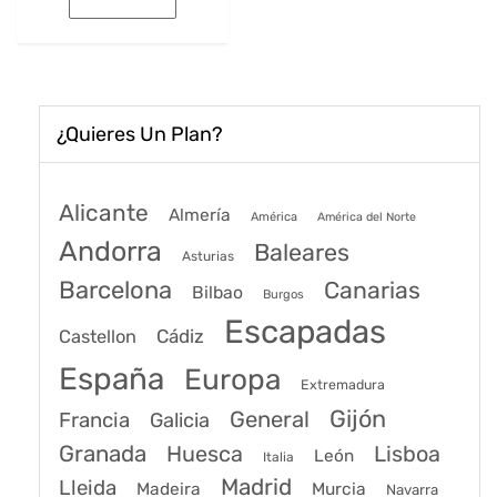
era:
es:
59€.
45€.
¿Quieres Un Plan?
Alicante
Almería
América
América del Norte
Andorra
Baleares
Asturias
Barcelona
Canarias
Bilbao
Burgos
Escapadas
Cádiz
Castellon
España
Europa
Extremadura
Gijón
General
Francia
Galicia
Granada
Huesca
Lisboa
León
Italia
Madrid
Lleida
Murcia
Madeira
Navarra