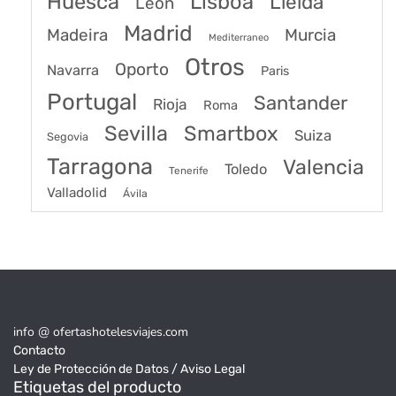
Huesca
Lisboa
Lleida
León
Madrid
Madeira
Murcia
Mediterraneo
Otros
Oporto
Navarra
Paris
Portugal
Santander
Rioja
Roma
Sevilla
Smartbox
Suiza
Segovia
Tarragona
Valencia
Toledo
Tenerife
Valladolid
Ávila
info @ ofertashotelesviajes.com
Contacto
Ley de Protección de Datos / Aviso Legal
Etiquetas del producto