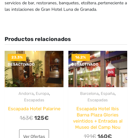
servicios de bar, restoranes, banquetes, etcétera..perteneciente a
las intslaciones de Gran Hotel Luna de Granada.
Productos relacionados
23.3%
16.2%
DESACTIVADO
DESACTIVADO
,
,
,
,
Andorra
Europa
Barcelona
España
Escapadas
Escapadas
Escapada Hotel Palarine
Escapada Hotel Ibis
Barna Plaza Glories
El
El
163
€
125
€
veintidos + Entradas al
precio
precio
Museo del Camp Nou
original
actual
El
El
191
€
160
€
Ver Ofertas