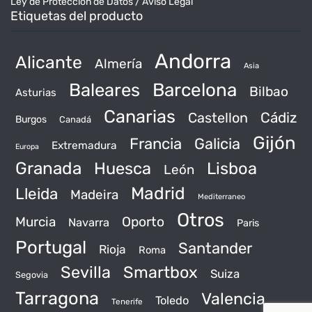
Ley de Protección de Datos / Aviso Legal
Etiquetas del producto
Andorra
Alicante
Almería
Asia
Baleares
Barcelona
Bilbao
Asturias
Canarias
Castellon
Cádiz
Burgos
Canadá
Gijón
Francia
Galicia
Extremadura
Europa
Granada
Huesca
Lisboa
León
Madrid
Lleida
Madeira
Mediterraneo
Otros
Murcia
Oporto
Navarra
Paris
Portugal
Santander
Rioja
Roma
Sevilla
Smartbox
Suiza
Segovia
Tarragona
Valencia
Toledo
Tenerife