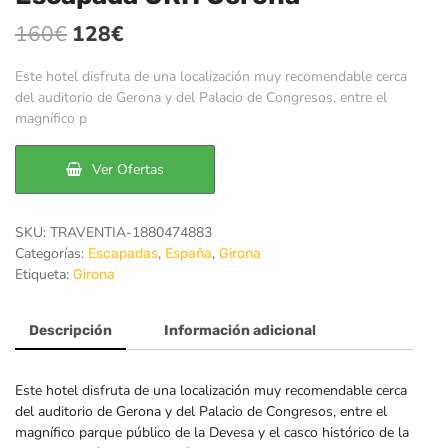
El
El
160
€
128
€
precio
precio
Este hotel disfruta de una localización muy recomendable cerca
original
actual
del auditorio de Gerona y del Palacio de Congresos, entre el
magnífico p
era:
es:
160€.
128€.
Ver Ofertas
SKU:
TRAVENTIA-1880474883
Categorías:
,
,
Escapadas
España
Girona
Etiqueta:
Girona
Descripción
Información adicional
Este hotel disfruta de una localización muy recomendable cerca
del auditorio de Gerona y del Palacio de Congresos, entre el
magnífico parque público de la Devesa y el casco histórico de la