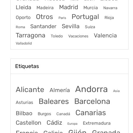
Madrid
Lleida
Murcia
Madeira
Navarra
Portugal
Otros
Oporto
Rioja
Paris
Sevilla
Santander
Suiza
Roma
Tarragona
Valencia
Toledo
Vacaciones
Valladolid
Etiquetas
Andorra
Alicante
Almería
Asia
Baleares
Barcelona
Asturias
Canarias
Bilbao
Burgos
Canadá
Castellon
Cádiz
Extremadura
Europa
Gijón
Granada