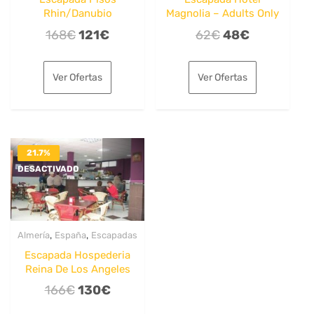
Rhin/Danubio
Magnolia – Adults Only
El
El
El
El
168
€
121
€
62
€
48
€
precio
precio
precio
precio
original
actual
original
actual
Ver Ofertas
Ver Ofertas
era:
es:
era:
es:
168€.
121€.
62€.
48€.
21.7%
DESACTIVADO
,
,
Almería
España
Escapadas
Escapada Hospederia
Reina De Los Angeles
El
El
166
€
130
€
precio
precio