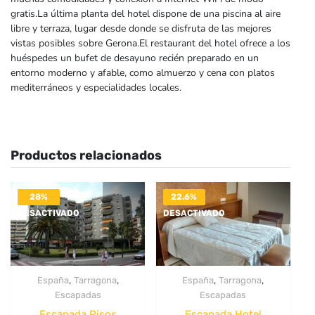
gratis.La última planta del hotel dispone de una piscina al aire
libre y terraza, lugar desde donde se disfruta de las mejores
vistas posibles sobre Gerona.El restaurant del hotel ofrece a los
huéspedes un bufet de desayuno recién preparado en un
entorno moderno y afable, como almuerzo y cena con platos
mediterráneos y especialidades locales.
Productos relacionados
28%
22.6%
DESACTIVADO
DESACTIVADO
,
,
,
,
España
Tarragona
España
Tarragona
Escapadas
Escapadas
Escapada Pisos
Escapada Hotel