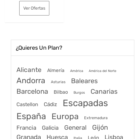
original
actual
Ver Ofertas
era:
es:
166€.
130€.
¿Quieres Un Plan?
Alicante
Almería
América
América del Norte
Andorra
Baleares
Asturias
Barcelona
Canarias
Bilbao
Burgos
Escapadas
Cádiz
Castellon
España
Europa
Extremadura
Gijón
General
Francia
Galicia
Granada
Huesca
Lisboa
León
Italia