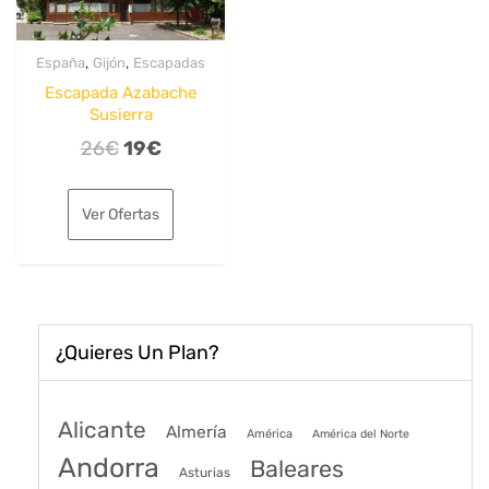
,
,
España
Gijón
Escapadas
Escapada Azabache
Susierra
El
El
26
€
19
€
precio
precio
original
actual
Ver Ofertas
era:
es:
26€.
19€.
¿Quieres Un Plan?
Alicante
Almería
América
América del Norte
Andorra
Baleares
Asturias