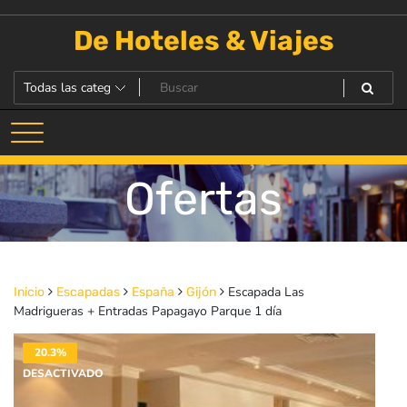
Saltar
al
De Hoteles & Viajes
contenido
Ofertas
Escapada Las
Inicio
Escapadas
España
Gijón
Madrigueras + Entradas Papagayo Parque 1 día
20.3%
DESACTIVADO