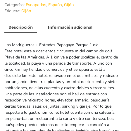
Categorías:
,
,
Escapadas
España
Gijón
Etiqueta:
Gijón
Descripción
Información adicional
Las Madrigueras + Entradas Papagayo Parque 1 día
Este hotel está a doscientos cincuenta m del campo de golf
Playa de las Américas. A 1 km va a poder localizar el centro de
la localidad, la playa y una parada de transporte. A uno con
cinco km hay tiendas y comercios y el aeropuerto está a
diecisiete km.Este hotel, renovado en el dos mil seis y rodeado
por un jardín, tiene tres plantas y un total de cincuenta y siete
habitaciones, de ellas cuarenta y cuatro dobles y trece suites.
Una parte de las instalaciones son el hall de entrada con
recepción veinticuatro horas, elevador, armario, peluquería,
ciertas tiendas, salas de juntas, parking y garaje. Por lo que
respecta a lo gastronómico, el hotel cuenta con una cafetería,
un piano-bar, un restaurant a la carta y otro con terraza. Los
huéspedes pueden además de esto emplear la conexión a
Internet y los servicios de habitaciones (veinticuatro horas) y de