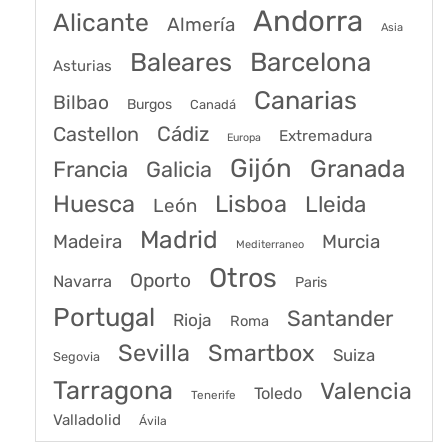
Andorra
Alicante
Almería
Asia
Baleares
Barcelona
Asturias
Canarias
Bilbao
Burgos
Canadá
Castellon
Cádiz
Extremadura
Europa
Gijón
Granada
Francia
Galicia
Huesca
Lisboa
Lleida
León
Madrid
Madeira
Murcia
Mediterraneo
Otros
Oporto
Navarra
Paris
Portugal
Santander
Rioja
Roma
Sevilla
Smartbox
Suiza
Segovia
Tarragona
Valencia
Toledo
Tenerife
Valladolid
Ávila