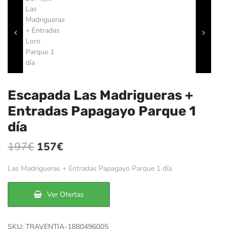
Escapada Las Madrigueras +
Entradas Papagayo Parque 1
día
El
El
197
€
157
€
precio
precio
Las Madrigueras + Entradas Papagayo Parque 1 día
original
actual
era:
es:
Ver Ofertas
197€.
157€.
SKU:
TRAVENTIA-1880496005