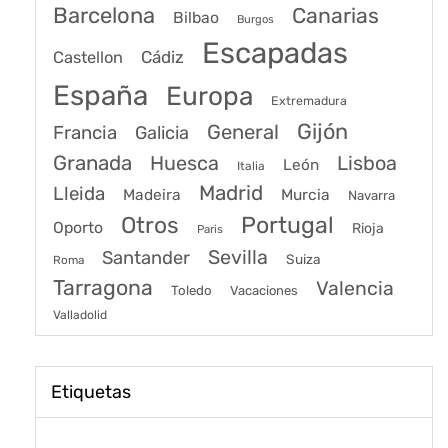
Barcelona
Canarias
Bilbao
Burgos
Escapadas
Cádiz
Castellon
España
Europa
Extremadura
Gijón
General
Francia
Galicia
Granada
Huesca
Lisboa
León
Italia
Madrid
Lleida
Murcia
Madeira
Navarra
Portugal
Otros
Oporto
Rioja
Paris
Sevilla
Santander
Suiza
Roma
Tarragona
Valencia
Toledo
Vacaciones
Valladolid
Etiquetas