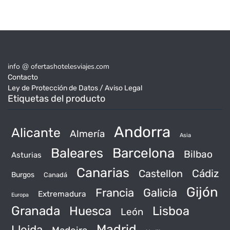
info @ ofertashotelesviajes.com
Contacto
Ley de Protección de Datos / Aviso Legal
Etiquetas del producto
Andorra
Alicante
Almería
Asia
Baleares
Barcelona
Bilbao
Asturias
Canarias
Castellon
Cádiz
Burgos
Canadá
Gijón
Francia
Galicia
Extremadura
Europa
Granada
Huesca
Lisboa
León
Madrid
Lleida