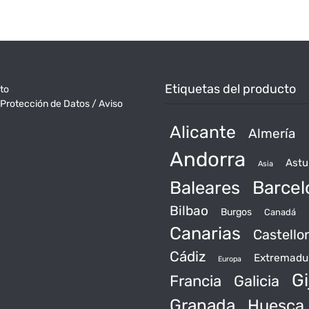
Etiquetas del producto
to
 Protección de Datos / Aviso
Alicante
Almería
Andorra
Astu
Asia
Baleares
Barcel
Bilbao
Burgos
Canadá
Canarias
Castello
Cádiz
Extremadu
Europa
Gi
Francia
Galicia
Granada
Huesca