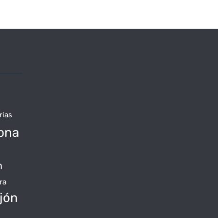
rias
ona
n
ra
jón