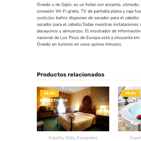
Oviedo y de Gijón, es un hotel con encanto, cómodo,
conexión Wi-Fi gratis, TV de pantalla plana y caja fu
costo,los baños disponen de secador para el cabello.
secador para el cabello.Todas nuestras instalaciones
desayunos y almuerzos. El mostrador de información tu
nacional de Los Picos de Europa está a cincuenta km y 
Oviedo en turismo en unos quince minutos.
Productos relacionados
26.4%
19.4%
DESACTIVADO
DESACTI
,
,
España
Gijón
Escapadas
Espa