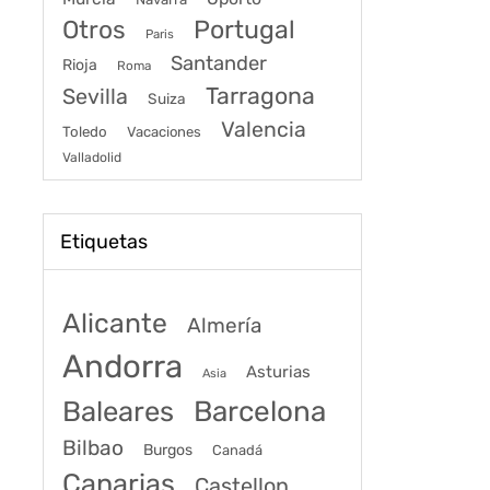
Portugal
Otros
Paris
Santander
Rioja
Roma
Tarragona
Sevilla
Suiza
Valencia
Toledo
Vacaciones
Valladolid
Etiquetas
Alicante
Almería
Andorra
Asturias
Asia
Baleares
Barcelona
Bilbao
Burgos
Canadá
Canarias
Castellon