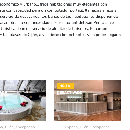
 económico y urbano.Ofrece habitaciones muy elegantes con
erte con capacidad para un computador portátil, llamadas a fijos sin
 servicio de desayunos, los baños de las habitaciones disponen de
 se amoldan a sus necesidades.El restaurant del San Pedro sirve
rística tiene un servicio de alquiler de turismos. El parque
las playas de Gijón, a veinticinco km del hotel. Va a poder llegar a
10.6%
VADO
DESACTIVADO
,
,
,
,
ña
Gijón
Escapadas
España
Gijón
Escapadas