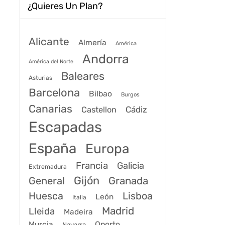
¿Quieres Un Plan?
Alicante
Almería
América
Andorra
América del Norte
Baleares
Asturias
Barcelona
Bilbao
Burgos
Canarias
Cádiz
Castellon
Escapadas
España
Europa
Francia
Galicia
Extremadura
Gijón
General
Granada
Huesca
Lisboa
León
Italia
Madrid
Lleida
Madeira
Murcia
Oporto
Navarra