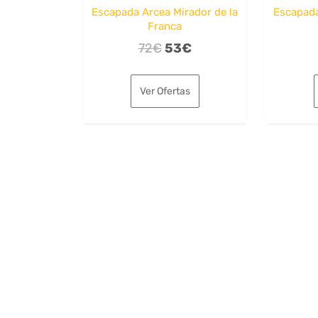
Escapada Arcea Mirador de la
Escapada
Franca
El
El
72
€
53
€
precio
precio
original
actual
Ver Ofertas
era:
es:
72€.
53€.