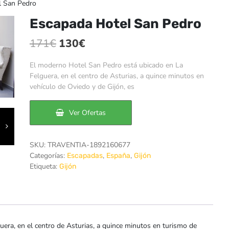
l San Pedro
Escapada Hotel San Pedro
El
El
171
€
130
€
precio
precio
El moderno Hotel San Pedro está ubicado en La
original
actual
Felguera, en el centro de Asturias, a quince minutos en
vehículo de Oviedo y de Gijón, es
era:
es:
171€.
130€.
Ver Ofertas
SKU:
TRAVENTIA-1892160677
Categorías:
,
,
Escapadas
España
Gijón
Etiqueta:
Gijón
era, en el centro de Asturias, a quince minutos en turismo de