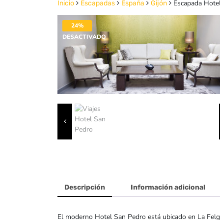
Escapada Hote
Inicio
Escapadas
España
Gijón
24%
DESACTIVADO
Descripción
Información adicional
El moderno Hotel San Pedro está ubicado en La Felgu