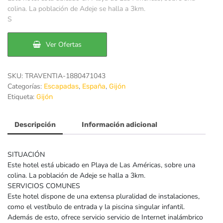
colina. La población de Adeje se halla a 3km.
era:
es:
S
161€.
125€.
Ver Ofertas
SKU:
TRAVENTIA-1880471043
Categorías:
,
,
Escapadas
España
Gijón
Etiqueta:
Gijón
Descripción
Información adicional
SITUACIÓN
Este hotel está ubicado en Playa de Las Américas, sobre una
colina. La población de Adeje se halla a 3km.
SERVICIOS COMUNES
Este hotel dispone de una extensa pluralidad de instalaciones,
como el vestíbulo de entrada y la piscina singular infantil.
Además de esto, ofrece servicio servicio de Internet inalámbrico