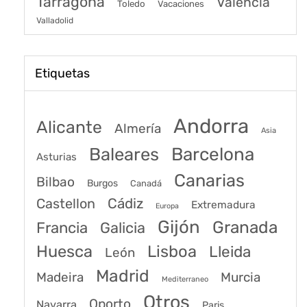
Tarragona
Valencia
Toledo
Vacaciones
Valladolid
Etiquetas
Andorra
Alicante
Almería
Asia
Baleares
Barcelona
Asturias
Canarias
Bilbao
Burgos
Canadá
Castellon
Cádiz
Extremadura
Europa
Gijón
Granada
Francia
Galicia
Huesca
Lisboa
Lleida
León
Madrid
Madeira
Murcia
Mediterraneo
Otros
Oporto
Navarra
Paris