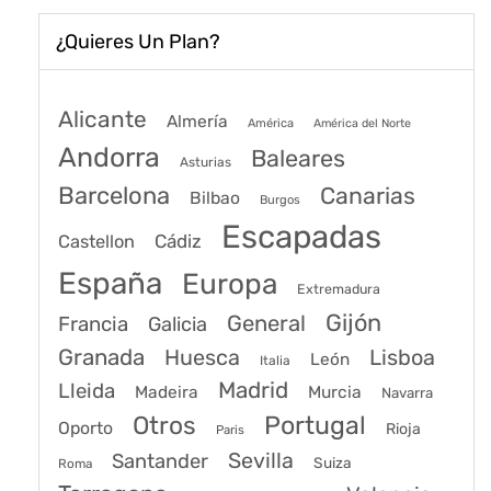
¿Quieres Un Plan?
Alicante
Almería
América
América del Norte
Andorra
Baleares
Asturias
Barcelona
Canarias
Bilbao
Burgos
Escapadas
Cádiz
Castellon
España
Europa
Extremadura
Gijón
General
Francia
Galicia
Granada
Huesca
Lisboa
León
Italia
Madrid
Lleida
Murcia
Madeira
Navarra
Portugal
Otros
Oporto
Rioja
Paris
Sevilla
Santander
Suiza
Roma