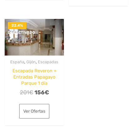
48€.
38€.
31€.
25€.
22.4%
DESACTIVADO
,
,
España
Gijón
Escapadas
Escapada Reveron +
Entradas Papagayo
Parque 1 día
El
El
201
€
156
€
precio
precio
original
actual
Ver Ofertas
era:
es:
201€.
156€.