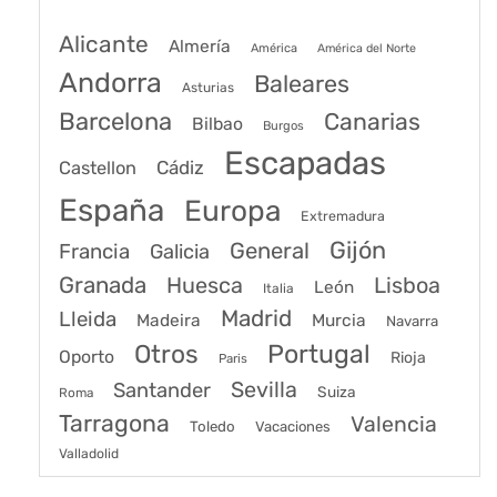
Alicante
Almería
América
América del Norte
Andorra
Baleares
Asturias
Barcelona
Canarias
Bilbao
Burgos
Escapadas
Cádiz
Castellon
España
Europa
Extremadura
Gijón
General
Francia
Galicia
Granada
Huesca
Lisboa
León
Italia
Madrid
Lleida
Murcia
Madeira
Navarra
Portugal
Otros
Oporto
Rioja
Paris
Sevilla
Santander
Suiza
Roma
Tarragona
Valencia
Toledo
Vacaciones
Valladolid