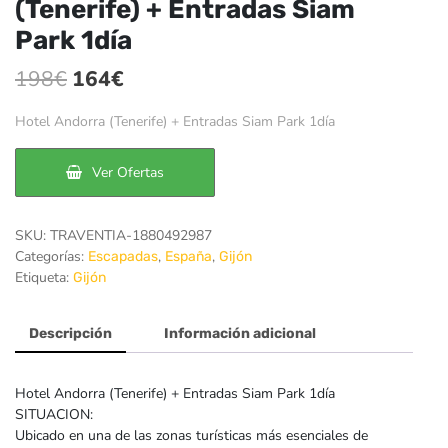
(Tenerife) + Entradas Siam
Park 1día
El
El
198
€
164
€
precio
precio
Hotel Andorra (Tenerife) + Entradas Siam Park 1día
original
actual
era:
es:
Ver Ofertas
198€.
164€.
SKU:
TRAVENTIA-1880492987
Categorías:
,
,
Escapadas
España
Gijón
Etiqueta:
Gijón
Descripción
Información adicional
Hotel Andorra (Tenerife) + Entradas Siam Park 1día
SITUACION:
Ubicado en una de las zonas turísticas más esenciales de