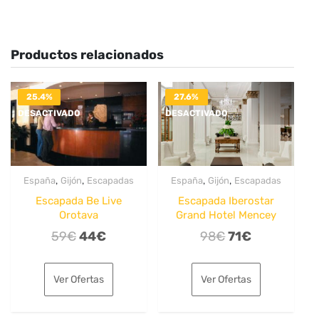
Productos relacionados
25.4%
27.6%
DESACTIVADO
DESACTIVADO
,
,
,
,
España
Gijón
Escapadas
España
Gijón
Escapadas
Escapada Be Live
Escapada Iberostar
Orotava
Grand Hotel Mencey
El
El
El
El
59
€
44
€
98
€
71
€
precio
precio
precio
precio
original
actual
original
actual
Ver Ofertas
Ver Ofertas
era:
es:
era:
es:
59€.
44€.
98€.
71€.