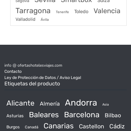
Suiza
Segovia
Tarragona
Valencia
Toledo
Tenerife
Valladolid
Ávila
info @ ofertashotelesviajes.com
Contacto
Ley de Protección de Datos / Aviso Legal
Etiquetas del producto
Andorra
Alicante
Almería
Asia
Baleares
Barcelona
Bilbao
Asturias
Canarias
Castellon
Cádiz
Burgos
Canadá