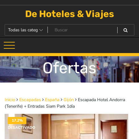
Saltar
al
De Hoteles & Viajes
contenido
Ofertas
Escapada Hotel Andorra
Inicio
Escapadas
España
Gijón
(Tenerife) + Entradas Siam Park 1día
17.2%
DESACTIVADO