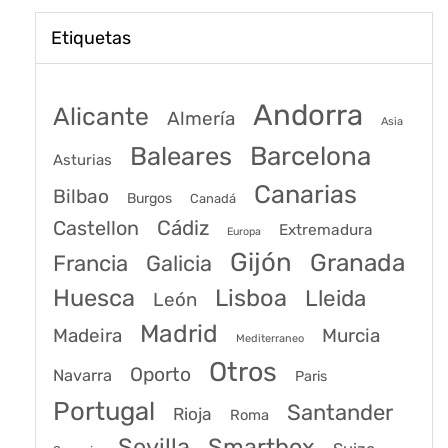
Etiquetas
Andorra
Alicante
Almería
Asia
Baleares
Barcelona
Asturias
Canarias
Bilbao
Burgos
Canadá
Castellon
Cádiz
Extremadura
Europa
Gijón
Granada
Francia
Galicia
Huesca
Lisboa
Lleida
León
Madrid
Madeira
Murcia
Mediterraneo
Otros
Oporto
Navarra
Paris
Portugal
Santander
Rioja
Roma
Sevilla
Smartbox