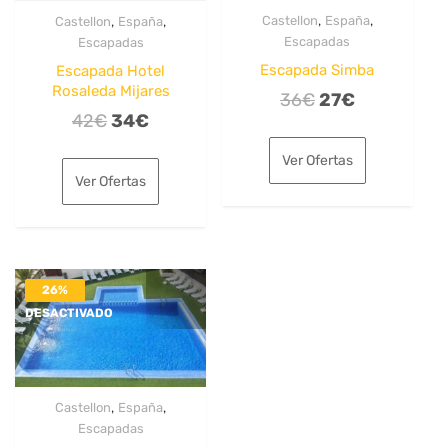
,
,
,
,
Castellon
España
Castellon
España
Escapadas
Escapadas
Escapada Simba
Escapada Hotel
Rosaleda Mijares
El
El
36
€
27
€
El
El
42
€
34
€
precio
precio
precio
precio
original
actual
Ver Ofertas
original
actual
era:
es:
Ver Ofertas
era:
es:
36€.
27€.
42€.
34€.
26%
DESACTIVADO
,
,
Castellon
España
Escapadas