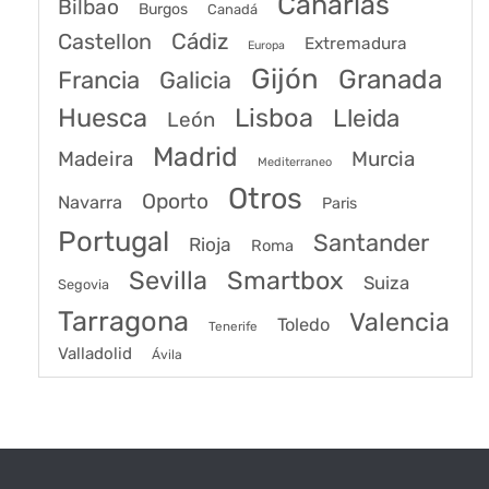
Canarias
Bilbao
Burgos
Canadá
Castellon
Cádiz
Extremadura
Europa
Gijón
Granada
Francia
Galicia
Huesca
Lisboa
Lleida
León
Madrid
Madeira
Murcia
Mediterraneo
Otros
Oporto
Navarra
Paris
Portugal
Santander
Rioja
Roma
Sevilla
Smartbox
Suiza
Segovia
Tarragona
Valencia
Toledo
Tenerife
Valladolid
Ávila