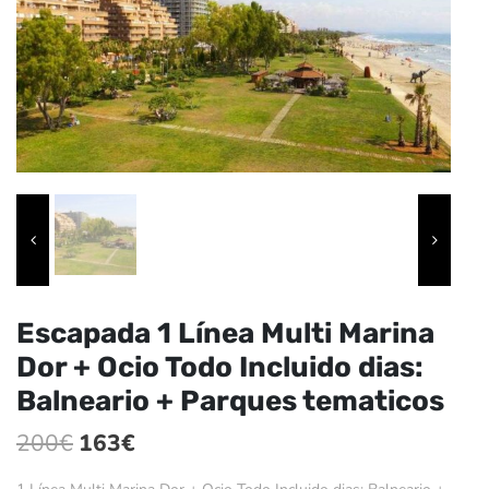
Escapada 1 Línea Multi Marina
Dor + Ocio Todo Incluido dias:
Balneario + Parques tematicos
El
El
200
€
163
€
precio
precio