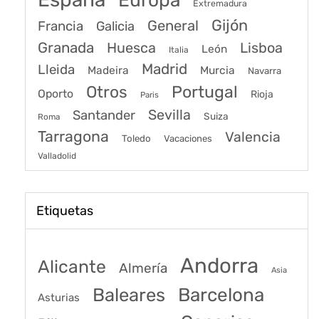
Extremadura
Gijón
General
Francia
Galicia
Granada
Huesca
Lisboa
León
Italia
Madrid
Lleida
Murcia
Madeira
Navarra
Portugal
Otros
Oporto
Rioja
Paris
Sevilla
Santander
Suiza
Roma
Tarragona
Valencia
Toledo
Vacaciones
Valladolid
Etiquetas
Andorra
Alicante
Almería
Asia
Baleares
Barcelona
Asturias