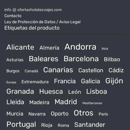
info @ ofertashotelesviajes.com
Contacto
Ley de Protección de Datos / Aviso Legal
Etiquetas del producto
Andorra
Alicante
Almería
Asia
Baleares
Barcelona
Bilbao
Asturias
Canarias
Castellon
Cádiz
Burgos
Canadá
Gijón
Francia
Galicia
Extremadura
Europa
Granada
Huesca
Lisboa
León
Madrid
Lleida
Madeira
Mediterraneo
Otros
Murcia
Oporto
Navarra
Paris
Portugal
Santander
Rioja
Roma