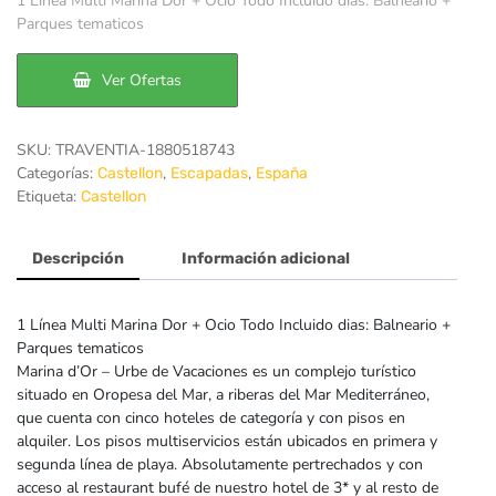
1 Línea Multi Marina Dor + Ocio Todo Incluido dias: Balneario +
original
actual
Parques tematicos
era:
es:
Ver Ofertas
200€.
163€.
SKU:
TRAVENTIA-1880518743
Categorías:
,
,
Castellon
Escapadas
España
Etiqueta:
Castellon
Descripción
Información adicional
1 Línea Multi Marina Dor + Ocio Todo Incluido dias: Balneario +
Parques tematicos
Marina d’Or – Urbe de Vacaciones es un complejo turístico
situado en Oropesa del Mar, a riberas del Mar Mediterráneo,
que cuenta con cinco hoteles de categoría y con pisos en
alquiler. Los pisos multiservicios están ubicados en primera y
segunda línea de playa. Absolutamente pertrechados y con
acceso al restaurant bufé de nuestro hotel de 3* y al resto de