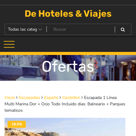
Saltar
al
De Hoteles & Viajes
contenido
Ofertas
Escapada 1 Línea
Inicio
Escapadas
España
Castellon
Multi Marina Dor + Ocio Todo Incluido dias: Balneario + Parques
tematicos
18.5%
DESACTIVADO