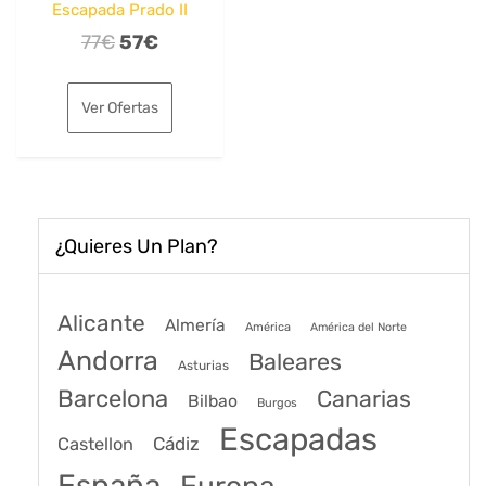
Escapada Prado II
El
El
77
€
57
€
precio
precio
original
actual
Ver Ofertas
era:
es:
77€.
57€.
¿Quieres Un Plan?
Alicante
Almería
América
América del Norte
Andorra
Baleares
Asturias
Barcelona
Canarias
Bilbao
Burgos
Escapadas
Cádiz
Castellon
España
Europa