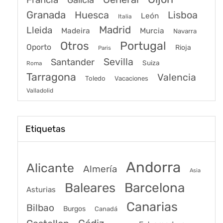
Francia
Galicia
Granada
Huesca
Lisboa
León
Italia
Madrid
Lleida
Murcia
Madeira
Navarra
Portugal
Otros
Oporto
Rioja
Paris
Sevilla
Santander
Suiza
Roma
Tarragona
Valencia
Toledo
Vacaciones
Valladolid
Etiquetas
Andorra
Alicante
Almería
Asia
Baleares
Barcelona
Asturias
Canarias
Bilbao
Burgos
Canadá