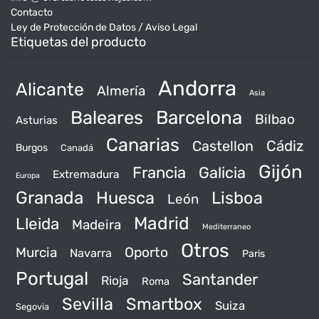
Contacto
Ley de Protección de Datos / Aviso Legal
Etiquetas del producto
Andorra
Alicante
Almería
Asia
Baleares
Barcelona
Bilbao
Asturias
Canarias
Castellon
Cádiz
Burgos
Canadá
Gijón
Francia
Galicia
Extremadura
Europa
Granada
Huesca
Lisboa
León
Madrid
Lleida
Madeira
Mediterraneo
Otros
Murcia
Oporto
Navarra
Paris
Portugal
Santander
Rioja
Roma
Sevilla
Smartbox
Suiza
Segovia