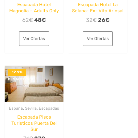
Escapada Hotel
Escapada Hotel La
Magnolia – Adults Only
Solana- Ex- Vita Arinsal
El
El
El
El
62
€
48
€
32
€
26
€
precio
precio
precio
precio
original
actual
original
actual
Ver Ofertas
Ver Ofertas
era:
es:
era:
es:
62€.
48€.
32€.
26€.
12.9%
DESACTIVADO
,
,
España
Sevilla
Escapadas
Escapada Pisos
Turisticos Puerta Del
Sur