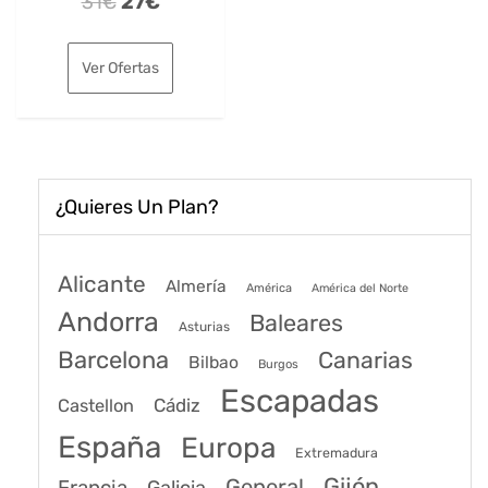
El
El
31
€
27
€
precio
precio
original
actual
Ver Ofertas
era:
es:
31€.
27€.
¿Quieres Un Plan?
Alicante
Almería
América
América del Norte
Andorra
Baleares
Asturias
Barcelona
Canarias
Bilbao
Burgos
Escapadas
Cádiz
Castellon
España
Europa
Extremadura
Gijón
General