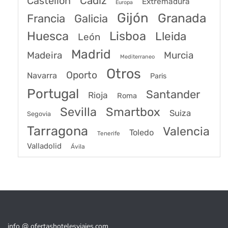
Castellon
Cádiz
Extremadura
Europa
Gijón
Granada
Francia
Galicia
Huesca
Lisboa
Lleida
León
Madrid
Madeira
Murcia
Mediterraneo
Otros
Oporto
Navarra
Paris
Portugal
Santander
Rioja
Roma
Sevilla
Smartbox
Suiza
Segovia
Tarragona
Valencia
Toledo
Tenerife
Valladolid
Ávila
info @ ofertashotelesviajes.com