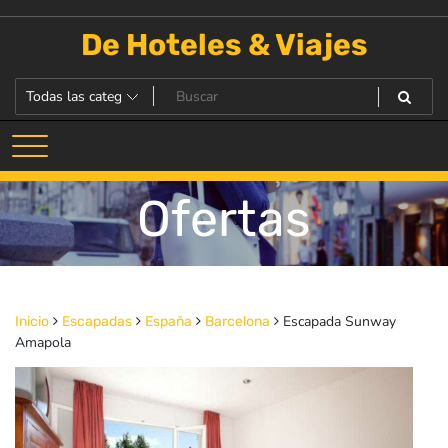
Saltar
al
De Hoteles & Viajes
contenido
Ofertas
Escapada Sunway
Inicio
Escapadas
España
Barcelona
Amapola