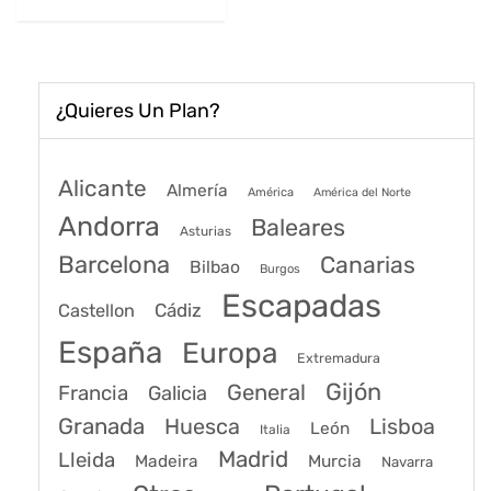
97€.
72€.
¿Quieres Un Plan?
Alicante
Almería
América
América del Norte
Andorra
Baleares
Asturias
Barcelona
Canarias
Bilbao
Burgos
Escapadas
Cádiz
Castellon
España
Europa
Extremadura
Gijón
General
Francia
Galicia
Granada
Huesca
Lisboa
León
Italia
Madrid
Lleida
Murcia
Madeira
Navarra