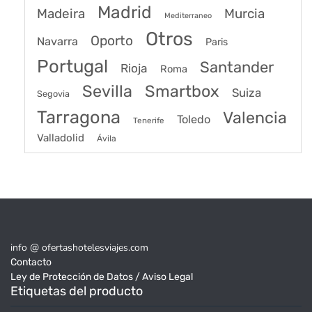
Madrid
Madeira
Murcia
Mediterraneo
Otros
Oporto
Navarra
Paris
Portugal
Santander
Rioja
Roma
Sevilla
Smartbox
Suiza
Segovia
Tarragona
Valencia
Toledo
Tenerife
Valladolid
Ávila
info @ ofertashotelesviajes.com
Contacto
Ley de Protección de Datos / Aviso Legal
Etiquetas del producto