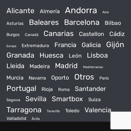
Andorra
Alicante
Almería
Asia
Baleares
Barcelona
Bilbao
Asturias
Canarias
Castellon
Cádiz
Burgos
Canadá
Gijón
Francia
Galicia
Extremadura
Europa
Granada
Huesca
Lisboa
León
Madrid
Lleida
Madeira
Mediterraneo
Otros
Murcia
Oporto
Navarra
Paris
Portugal
Santander
Rioja
Roma
Sevilla
Smartbox
Suiza
Segovia
Tarragona
Valencia
Toledo
Tenerife
Valladolid
Ávila