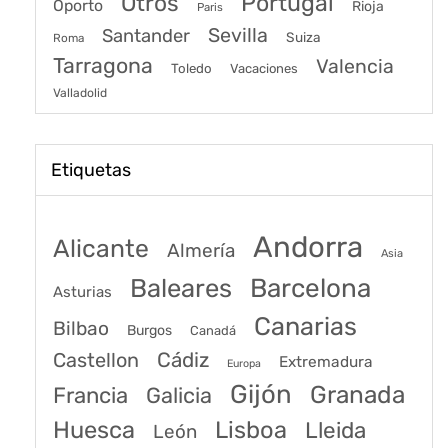
Portugal
Otros
Oporto
Rioja
Paris
Sevilla
Santander
Suiza
Roma
Tarragona
Valencia
Toledo
Vacaciones
Valladolid
Etiquetas
Andorra
Alicante
Almería
Asia
Baleares
Barcelona
Asturias
Canarias
Bilbao
Burgos
Canadá
Castellon
Cádiz
Extremadura
Europa
Gijón
Granada
Francia
Galicia
Huesca
Lisboa
Lleida
León