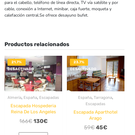
para el cabello, teléfono de línea directa, TV vía satélite y por
cable, conexión a Internet, minibar, caja fuerte, moqueta y
calefacción central.Se ofrece desayuno bufet.
Productos relacionados
21.7%
23.7%
DESACTIVADO
DESACTIVADO
,
,
,
,
Almería
España
Escapadas
España
Tarragona
Escapadas
Escapada Hospederia
Reina De Los Angeles
Escapada Aparthotel
Arago
El
El
166
€
130
€
El
El
59
€
45
€
precio
precio