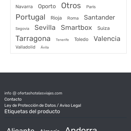
Otros
Oporto
Navarra
Paris
Portugal
Santander
Rioja
Roma
Sevilla
Smartbox
Suiza
Segovia
Tarragona
Valencia
Toledo
Tenerife
Valladolid
Ávila
info @ ofertashotelesviajes.com
Contacto
Ley de Protección de Datos / Aviso Legal
Etiquetas del producto
Andorra
Alicante