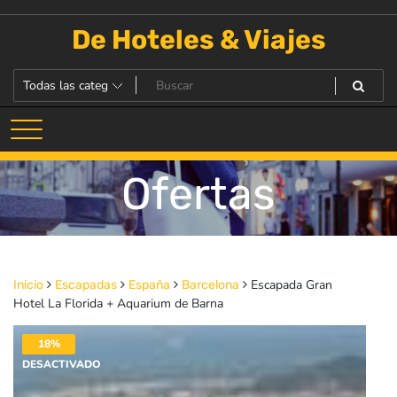
Saltar
al
De Hoteles & Viajes
contenido
Ofertas
Escapada Gran
Inicio
Escapadas
España
Barcelona
Hotel La Florida + Aquarium de Barna
18%
DESACTIVADO