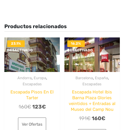
Productos relacionados
23.1%
16.2%
DESACTIVADO
DESACTIVADO
,
,
,
,
Andorra
Europa
Barcelona
España
Escapadas
Escapadas
Escapada Pisos En El
Escapada Hotel Ibis
Tarter
Barna Plaza Glories
veintidos + Entradas al
El
El
160
€
123
€
Museo del Camp Nou
precio
precio
El
El
191
€
160
€
original
actual
Ver Ofertas
precio
precio
era:
es: