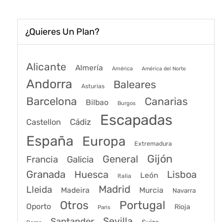
¿Quieres Un Plan?
Alicante
Almería
América
América del Norte
Andorra
Baleares
Asturias
Barcelona
Canarias
Bilbao
Burgos
Escapadas
Cádiz
Castellon
España
Europa
Extremadura
Gijón
General
Francia
Galicia
Granada
Huesca
Lisboa
León
Italia
Madrid
Lleida
Murcia
Madeira
Navarra
Portugal
Otros
Oporto
Rioja
Paris
Sevilla
Santander