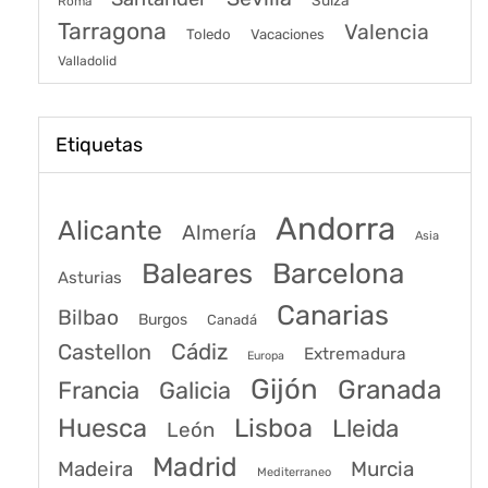
Suiza
Roma
Tarragona
Valencia
Toledo
Vacaciones
Valladolid
Etiquetas
Andorra
Alicante
Almería
Asia
Baleares
Barcelona
Asturias
Canarias
Bilbao
Burgos
Canadá
Castellon
Cádiz
Extremadura
Europa
Gijón
Granada
Francia
Galicia
Huesca
Lisboa
Lleida
León
Madrid
Madeira
Murcia
Mediterraneo