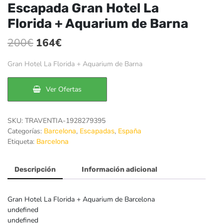
Escapada Gran Hotel La
Florida + Aquarium de Barna
El
El
200
€
164
€
precio
precio
Gran Hotel La Florida + Aquarium de Barna
original
actual
era:
es:
Ver Ofertas
200€.
164€.
SKU:
TRAVENTIA-1928279395
Categorías:
,
,
Barcelona
Escapadas
España
Etiqueta:
Barcelona
Descripción
Información adicional
Gran Hotel La Florida + Aquarium de Barcelona
undefined
undefined