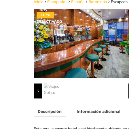
Escapada 
Inicio
Escapadas
España
Barcelona
21.7%
DESACTIVADO
Descripción
Información adicional
Este muy elegante hotel está idealmente ubicado en el