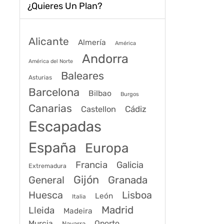
¿Quieres Un Plan?
Alicante
Almería
América
Andorra
América del Norte
Baleares
Asturias
Barcelona
Bilbao
Burgos
Canarias
Cádiz
Castellon
Escapadas
España
Europa
Francia
Galicia
Extremadura
Gijón
General
Granada
Huesca
Lisboa
León
Italia
Madrid
Lleida
Madeira
Murcia
Oporto
Navarra