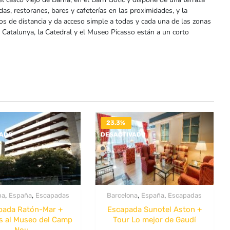
s, restoranes, bares y cafeterías en las proximidades, y la
os de distancia y da acceso simple a todas y cada una de las zonas
 Catalunya, la Catedral y el Museo Picasso están a un corto
23.3%
VADO
DESACTIVADO
,
,
,
,
na
España
Escapadas
Barcelona
España
Escapadas
pada Ratón-Mar +
Escapada Sunotel Aston +
s al Museo del Camp
Tour Lo mejor de Gaudí