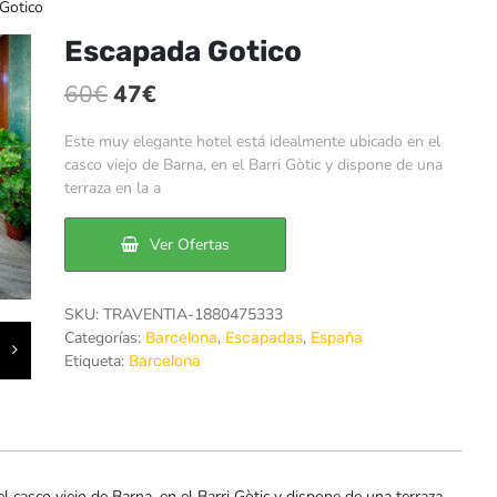
Gotico
Escapada Gotico
El
El
60
€
47
€
precio
precio
Este muy elegante hotel está idealmente ubicado en el
original
actual
casco viejo de Barna, en el Barri Gòtic y dispone de una
terraza en la a
era:
es:
60€.
47€.
Ver Ofertas
SKU:
TRAVENTIA-1880475333
Categorías:
,
,
Barcelona
Escapadas
España
Etiqueta:
Barcelona
 casco viejo de Barna, en el Barri Gòtic y dispone de una terraza