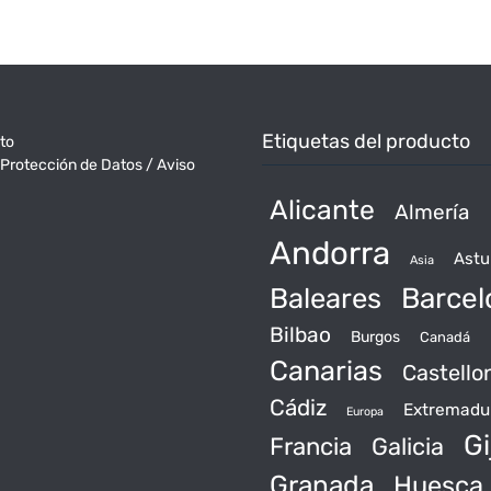
Etiquetas del producto
to
 Protección de Datos / Aviso
Alicante
Almería
Andorra
Astu
Asia
Baleares
Barcel
Bilbao
Burgos
Canadá
Canarias
Castello
Cádiz
Extremadu
Europa
Gi
Francia
Galicia
Granada
Huesca