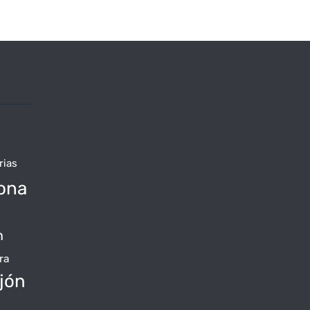
rias
ona
n
ra
jón