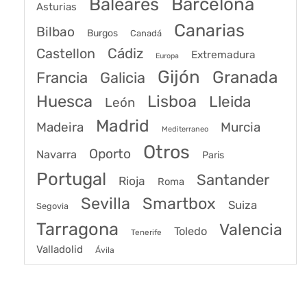
Baleares
Barcelona
Asturias
Canarias
Bilbao
Burgos
Canadá
Castellon
Cádiz
Extremadura
Europa
Gijón
Granada
Francia
Galicia
Huesca
Lisboa
Lleida
León
Madrid
Madeira
Murcia
Mediterraneo
Otros
Oporto
Navarra
Paris
Portugal
Santander
Rioja
Roma
Sevilla
Smartbox
Suiza
Segovia
Tarragona
Valencia
Toledo
Tenerife
Valladolid
Ávila