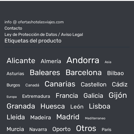
info @ ofertashotelesviajes.com
Contacto
Ley de Protección de Datos / Aviso Legal
Etiquetas del producto
Andorra
Alicante
Almería
Asia
Baleares
Barcelona
Bilbao
Asturias
Canarias
Castellon
Cádiz
Burgos
Canadá
Gijón
Francia
Galicia
Extremadura
Europa
Granada
Huesca
Lisboa
León
Madrid
Lleida
Madeira
Mediterraneo
Otros
Murcia
Oporto
Navarra
Paris