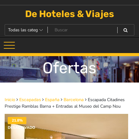
Saltar
al
De Hoteles & Viajes
contenido
Ofertas
Escapada Citadines
Inicio
Escapadas
España
Barcelona
Prestige Ramblas Barna + Entradas al Museo del Camp Nou
21.8%
DESACTIVADO