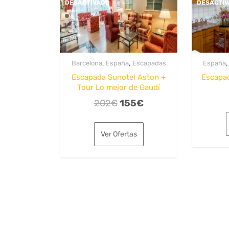
DESACTIVADO
DESACTI
,
,
Barcelona
España
Escapadas
España
Escapada Sunotel Aston +
Escapa
Tour Lo mejor de Gaudí
El
El
202
€
155
€
precio
precio
original
actual
Ver Ofertas
era:
es:
202€.
155€.