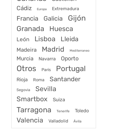
Cádiz
Extremadura
Europa
Gijón
Francia
Galicia
Granada
Huesca
Lisboa
Lleida
León
Madrid
Madeira
Mediterraneo
Murcia
Oporto
Navarra
Otros
Portugal
Paris
Santander
Rioja
Roma
Sevilla
Segovia
Smartbox
Suiza
Tarragona
Toledo
Tenerife
Valencia
Valladolid
Ávila