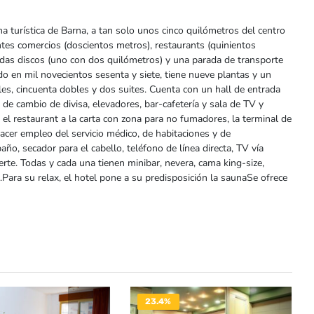
na turística de Barna, a tan solo unos cinco quilómetros del centro
ntes comercios (doscientos metros), restaurants (quinientos
adas discos (uno con dos quilómetros) y una parada de transporte
do en mil novecientos sesenta y siete, tiene nueve plantas y un
ales, cincuenta dobles y dos suites. Cuenta con un hall de entrada
io de cambio de divisa, elevadores, bar-cafetería y sala de TV y
 el restaurant a la carta con zona para no fumadores, la terminal de
hacer empleo del servicio médico, de habitaciones y de
ño, secador para el cabello, teléfono de línea directa, TV vía
uerte. Todas y cada una tienen minibar, nevera, cama king-size,
Para su relax, el hotel pone a su predisposición la saunaSe ofrece
23.4%