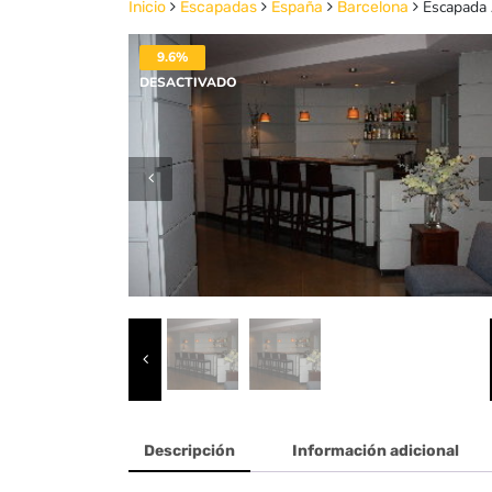
Escapada 
Inicio
Escapadas
España
Barcelona
9.6%
DESACTIVADO
Descripción
Información adicional