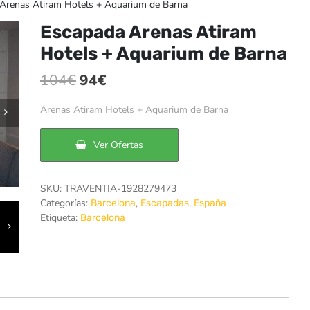
Arenas Atiram Hotels + Aquarium de Barna
Escapada Arenas Atiram
Hotels + Aquarium de Barna
El
El
104
€
94
€
precio
precio
Arenas Atiram Hotels + Aquarium de Barna
original
actual
era:
es:
Ver Ofertas
104€.
94€.
SKU:
TRAVENTIA-1928279473
Categorías:
,
,
Barcelona
Escapadas
España
Etiqueta:
Barcelona