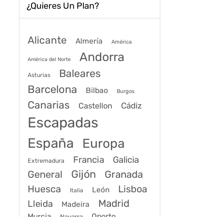
¿Quieres Un Plan?
Alicante
Almería
América
Andorra
América del Norte
Baleares
Asturias
Barcelona
Bilbao
Burgos
Canarias
Cádiz
Castellon
Escapadas
España
Europa
Francia
Galicia
Extremadura
Gijón
General
Granada
Huesca
Lisboa
León
Italia
Madrid
Lleida
Madeira
Murcia
Oporto
Navarra