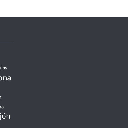
rias
ona
n
ra
jón