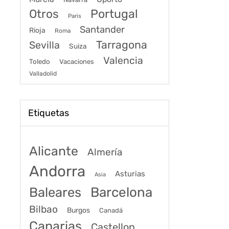
Portugal
Otros
Paris
Santander
Rioja
Roma
Tarragona
Sevilla
Suiza
Valencia
Toledo
Vacaciones
Valladolid
Etiquetas
Alicante
Almería
Andorra
Asturias
Asia
Baleares
Barcelona
Bilbao
Burgos
Canadá
Canarias
Castellon