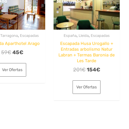
VADO
DESACTIVADO
,
,
,
,
Tarragona
Escapadas
España
Lleida
Escapadas
da Aparthotel Arago
Escapada Husa Urogallo +
Entradas arbolismo Natur
El
El
59
€
45
€
Labran + Termas Baronia de
precio
precio
Les Tarde
original
actual
El
El
201
€
154
€
Ver Ofertas
era:
es:
precio
precio
59€.
45€.
original
actual
Ver Ofertas
era:
es:
201€.
154€.