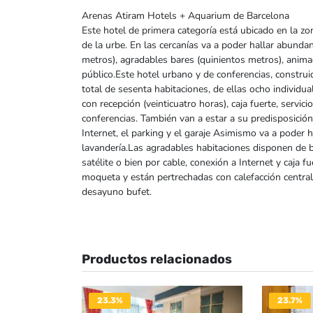
Arenas Atiram Hotels + Aquarium de Barcelona
Este hotel de primera categoría está ubicado en la zo
de la urbe. En las cercanías va a poder hallar abunda
metros), agradables bares (quinientos metros), anim
público.Este hotel urbano y de conferencias, construi
total de sesenta habitaciones, de ellas ocho individu
con recepción (veinticuatro horas), caja fuerte, servic
conferencias. También van a estar a su predisposición
Internet, el parking y el garaje Asimismo va a poder 
lavandería.Las agradables habitaciones disponen de ba
satélite o bien por cable, conexión a Internet y caja f
moqueta y están pertrechadas con calefacción central.
desayuno bufet.
Productos relacionados
23.3%
23.7%