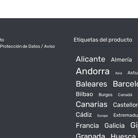
Etiquetas del producto
to
 Protección de Datos / Aviso
Alicante
Almería
Andorra
Astu
Asia
Baleares
Barcel
Bilbao
Burgos
Canadá
Canarias
Castello
Cádiz
Extremadu
Europa
Gi
Francia
Galicia
Granada
Huesca