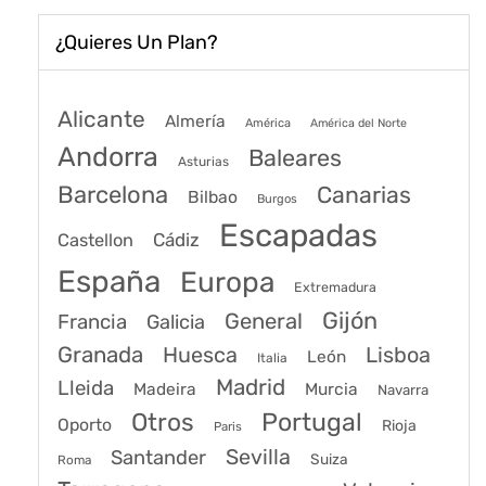
¿Quieres Un Plan?
Alicante
Almería
América
América del Norte
Andorra
Baleares
Asturias
Barcelona
Canarias
Bilbao
Burgos
Escapadas
Cádiz
Castellon
España
Europa
Extremadura
Gijón
General
Francia
Galicia
Granada
Huesca
Lisboa
León
Italia
Madrid
Lleida
Murcia
Madeira
Navarra
Portugal
Otros
Oporto
Rioja
Paris
Sevilla
Santander
Suiza
Roma