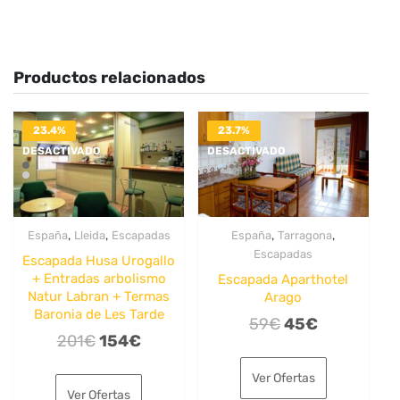
Productos relacionados
23.4%
23.7%
DESACTIVADO
DESACTIVADO
,
,
,
,
España
Lleida
Escapadas
España
Tarragona
Escapadas
Escapada Husa Urogallo
+ Entradas arbolismo
Escapada Aparthotel
Natur Labran + Termas
Arago
Baronia de Les Tarde
El
El
59
€
45
€
El
El
201
€
154
€
precio
precio
precio
precio
original
actual
Ver Ofertas
original
actual
era:
es:
Ver Ofertas