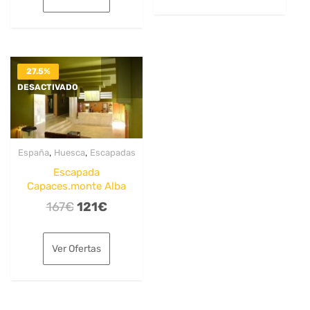
era:
es:
59€.
45€.
201€.
154€.
27.5%
DESACTIVADO
,
,
España
Huesca
Escapadas
Escapada
Capaces.monte Alba
El
El
167
€
121
€
precio
precio
original
actual
Ver Ofertas
era:
es:
167€.
121€.