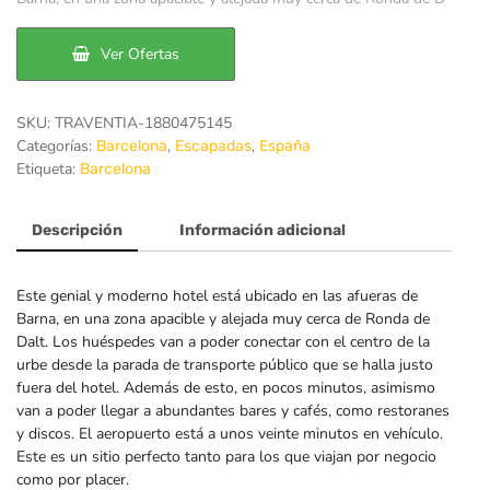
era:
es:
Ver Ofertas
58€.
52€.
SKU:
TRAVENTIA-1880475145
Categorías:
,
,
Barcelona
Escapadas
España
Etiqueta:
Barcelona
Descripción
Información adicional
Este genial y moderno hotel está ubicado en las afueras de
Barna, en una zona apacible y alejada muy cerca de Ronda de
Dalt. Los huéspedes van a poder conectar con el centro de la
urbe desde la parada de transporte público que se halla justo
fuera del hotel. Además de esto, en pocos minutos, asimismo
van a poder llegar a abundantes bares y cafés, como restoranes
y discos. El aeropuerto está a unos veinte minutos en vehículo.
Este es un sitio perfecto tanto para los que viajan por negocio
como por placer.