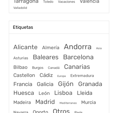
Tarragona
Valencia
Toledo
Vacaciones
Valladolid
Etiquetas
Andorra
Alicante
Almería
Asia
Baleares
Barcelona
Asturias
Canarias
Bilbao
Burgos
Canadá
Castellon
Cádiz
Extremadura
Europa
Gijón
Granada
Francia
Galicia
Huesca
Lisboa
Lleida
León
Madrid
Madeira
Murcia
Mediterraneo
Otros
Oporto
Navarra
Paris