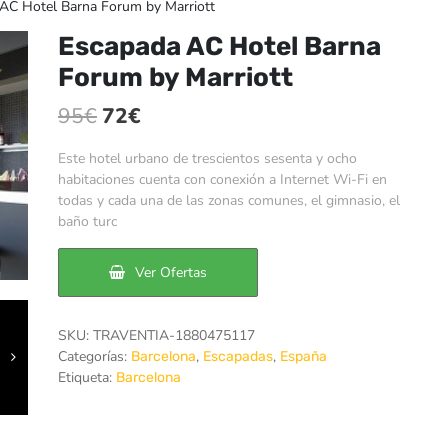
AC Hotel Barna Forum by Marriott
Escapada AC Hotel Barna
Forum by Marriott
El
El
95
€
72
€
precio
precio
Este hotel urbano de trescientos sesenta y ocho
original
actual
habitaciones cuenta con conexión a Internet Wi-Fi en
todas y cada una de las zonas comunes, el gimnasio, el
era:
es:
baño turc
95€.
72€.
Ver Ofertas
SKU:
TRAVENTIA-1880475117
Categorías:
,
,
Barcelona
Escapadas
España
Etiqueta:
Barcelona