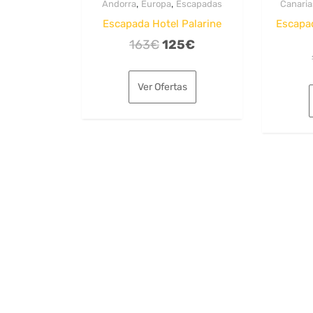
,
,
Andorra
Europa
Escapadas
Canaria
Escapada Hotel Palarine
Escapa
El
El
163
€
125
€
precio
precio
original
actual
Ver Ofertas
era:
es:
163€.
125€.