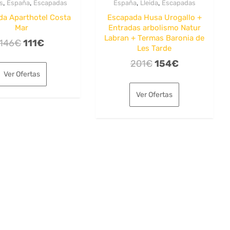
,
,
,
,
s
España
Escapadas
España
Lleida
Escapadas
da Aparthotel Costa
Escapada Husa Urogallo +
Mar
Entradas arbolismo Natur
Labran + Termas Baronia de
El
El
146
€
111
€
Les Tarde
precio
precio
El
El
201
€
154
€
original
actual
Ver Ofertas
precio
precio
era:
es:
original
actual
Ver Ofertas
146€.
111€.
era:
es:
201€.
154€.