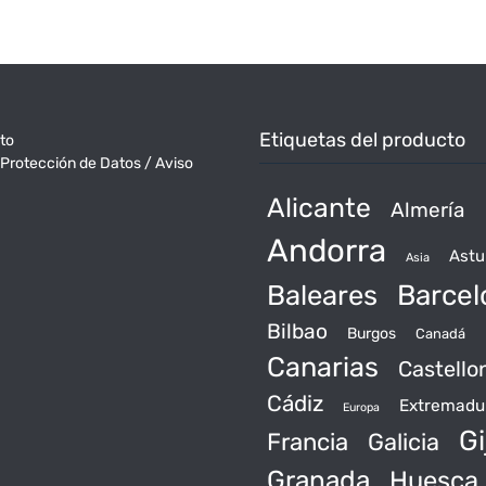
Etiquetas del producto
to
 Protección de Datos / Aviso
Alicante
Almería
Andorra
Astu
Asia
Baleares
Barcel
Bilbao
Burgos
Canadá
Canarias
Castello
Cádiz
Extremadu
Europa
Gi
Francia
Galicia
Granada
Huesca