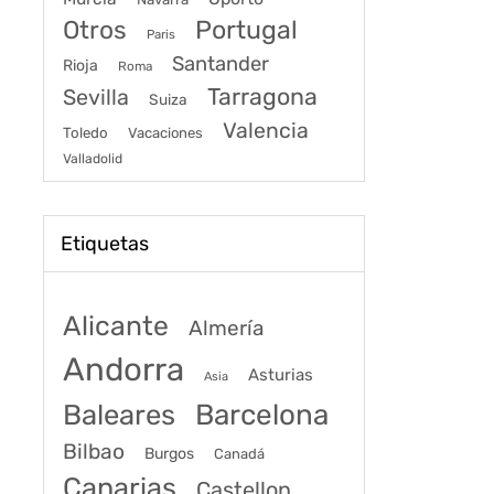
Portugal
Otros
Paris
Santander
Rioja
Roma
Tarragona
Sevilla
Suiza
Valencia
Toledo
Vacaciones
Valladolid
Etiquetas
Alicante
Almería
Andorra
Asturias
Asia
Baleares
Barcelona
Bilbao
Burgos
Canadá
Canarias
Castellon