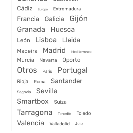
Cádiz
Extremadura
Europa
Gijón
Francia
Galicia
Granada
Huesca
Lisboa
Lleida
León
Madrid
Madeira
Mediterraneo
Murcia
Oporto
Navarra
Otros
Portugal
Paris
Santander
Rioja
Roma
Sevilla
Segovia
Smartbox
Suiza
Tarragona
Toledo
Tenerife
Valencia
Valladolid
Ávila