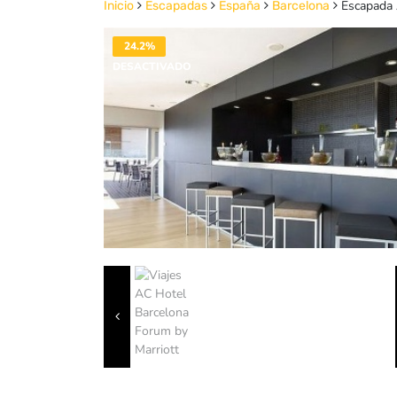
Escapada 
Inicio
Escapadas
España
Barcelona
24.2%
DESACTIVADO