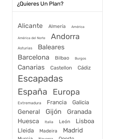
¿Quieres Un Plan?
Alicante
Almería
América
Andorra
América del Norte
Baleares
Asturias
Barcelona
Bilbao
Burgos
Canarias
Cádiz
Castellon
Escapadas
España
Europa
Francia
Galicia
Extremadura
Gijón
General
Granada
Huesca
Lisboa
León
Italia
Madrid
Lleida
Madeira
Murcia
Oporto
Navarra