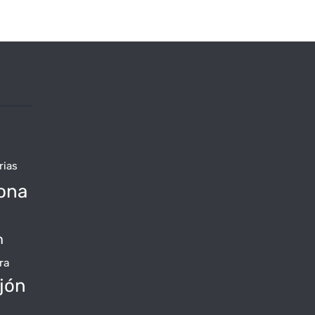
rias
ona
n
ra
jón