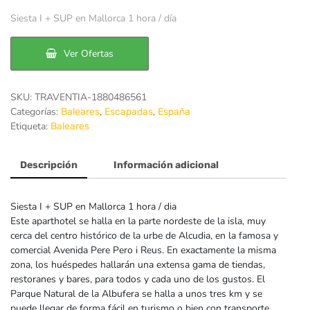
precio
precio
Siesta I + SUP en Mallorca 1 hora / día
original
actual
era:
es:
Ver Ofertas
202€.
150€.
SKU:
TRAVENTIA-1880486561
Categorías:
,
,
Baleares
Escapadas
España
Etiqueta:
Baleares
Descripción
Información adicional
Siesta I + SUP en Mallorca 1 hora / dia
Este aparthotel se halla en la parte nordeste de la isla, muy
cerca del centro histórico de la urbe de Alcudia, en la famosa y
comercial Avenida Pere Pero i Reus. En exactamente la misma
zona, los huéspedes hallarán una extensa gama de tiendas,
restoranes y bares, para todos y cada uno de los gustos. El
Parque Natural de la Albufera se halla a unos tres km y se
puede llegar de forma fácil en turismo o bien con transporte