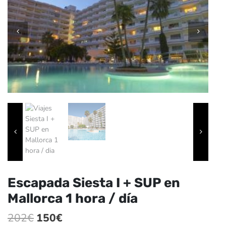
Escapada Siesta I + SUP en
Mallorca 1 hora / día
El
El
202
€
150
€