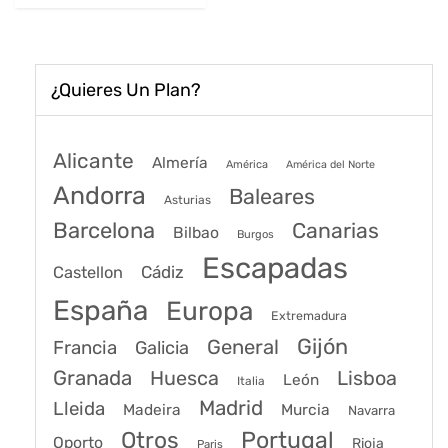
32€.
26€.
¿Quieres Un Plan?
Alicante
Almería
América
América del Norte
Andorra
Baleares
Asturias
Barcelona
Canarias
Bilbao
Burgos
Escapadas
Cádiz
Castellon
España
Europa
Extremadura
Gijón
General
Francia
Galicia
Granada
Huesca
Lisboa
León
Italia
Madrid
Lleida
Murcia
Madeira
Navarra
Portugal
Otros
Oporto
Rioja
Paris