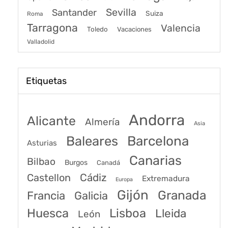
Sevilla
Santander
Suiza
Roma
Tarragona
Valencia
Toledo
Vacaciones
Valladolid
Etiquetas
Andorra
Alicante
Almería
Asia
Baleares
Barcelona
Asturias
Canarias
Bilbao
Burgos
Canadá
Castellon
Cádiz
Extremadura
Europa
Gijón
Granada
Francia
Galicia
Huesca
Lisboa
Lleida
León