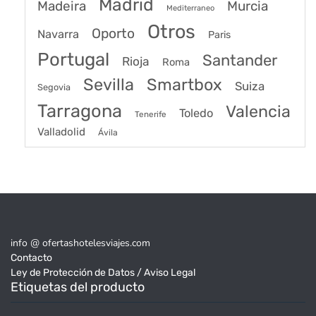
Madrid
Madeira
Murcia
Mediterraneo
Otros
Oporto
Navarra
Paris
Portugal
Santander
Rioja
Roma
Sevilla
Smartbox
Suiza
Segovia
Tarragona
Valencia
Toledo
Tenerife
Valladolid
Ávila
info @ ofertashotelesviajes.com
Contacto
Ley de Protección de Datos / Aviso Legal
Etiquetas del producto