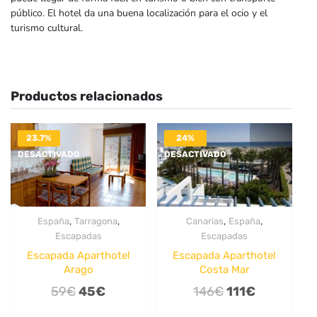
público. El hotel da una buena localización para el ocio y el
turismo cultural.
Productos relacionados
23.7%
24%
DESACTIVADO
DESACTIVADO
,
,
,
,
España
Tarragona
Canarias
España
Escapadas
Escapadas
Escapada Aparthotel
Escapada Aparthotel
Arago
Costa Mar
El
El
El
El
59
€
45
€
146
€
111
€
precio
precio
precio
precio