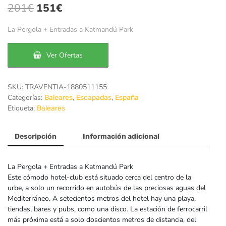
El
El
201
€
151
€
precio
precio
La Pergola + Entradas a Katmandú Park
original
actual
era:
es:
Ver Ofertas
201€.
151€.
SKU:
TRAVENTIA-1880511155
Categorías:
,
,
Baleares
Escapadas
España
Etiqueta:
Baleares
Descripción
Información adicional
La Pergola + Entradas a Katmandú Park
Este cómodo hotel-club está situado cerca del centro de la
urbe, a solo un recorrido en autobús de las preciosas aguas del
Mediterráneo. A setecientos metros del hotel hay una playa,
tiendas, bares y pubs, como una disco. La estación de ferrocarril
más próxima está a solo doscientos metros de distancia, del