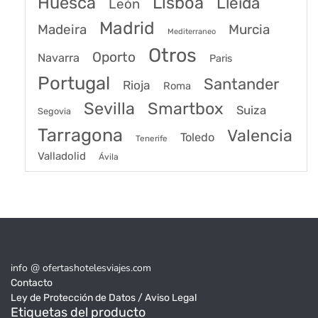
Huesca
Lisboa
Lleida
León
Madrid
Madeira
Murcia
Mediterraneo
Otros
Oporto
Navarra
Paris
Portugal
Santander
Rioja
Roma
Sevilla
Smartbox
Suiza
Segovia
Tarragona
Valencia
Toledo
Tenerife
Valladolid
Ávila
info @ ofertashotelesviajes.com
Contacto
Ley de Protección de Datos / Aviso Legal
Etiquetas del producto