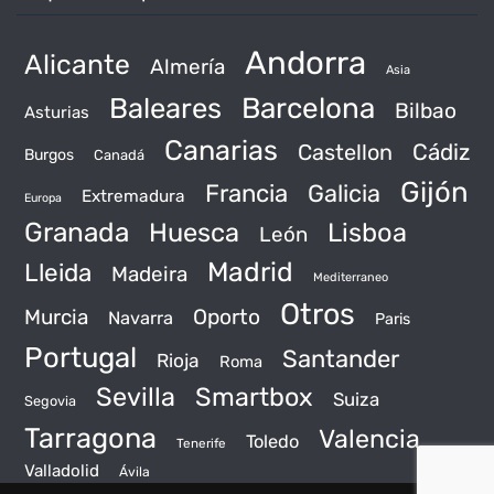
Andorra
Alicante
Almería
Asia
Baleares
Barcelona
Bilbao
Asturias
Canarias
Castellon
Cádiz
Burgos
Canadá
Gijón
Francia
Galicia
Extremadura
Europa
Granada
Huesca
Lisboa
León
Madrid
Lleida
Madeira
Mediterraneo
Otros
Murcia
Oporto
Navarra
Paris
Portugal
Santander
Rioja
Roma
Sevilla
Smartbox
Suiza
Segovia
Tarragona
Valencia
Toledo
Tenerife
Valladolid
Ávila