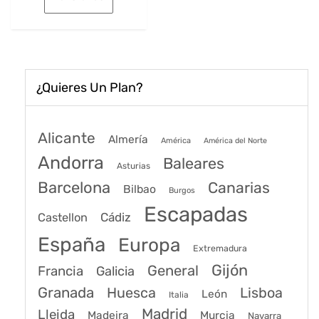
era:
es:
163€.
125€.
¿Quieres Un Plan?
Alicante
Almería
América
América del Norte
Andorra
Baleares
Asturias
Barcelona
Canarias
Bilbao
Burgos
Escapadas
Cádiz
Castellon
España
Europa
Extremadura
Gijón
General
Francia
Galicia
Granada
Huesca
Lisboa
León
Italia
Madrid
Lleida
Murcia
Madeira
Navarra