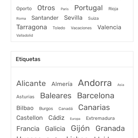
Portugal
Otros
Oporto
Rioja
Paris
Sevilla
Santander
Suiza
Roma
Tarragona
Valencia
Toledo
Vacaciones
Valladolid
Etiquetas
Andorra
Alicante
Almería
Asia
Baleares
Barcelona
Asturias
Canarias
Bilbao
Burgos
Canadá
Castellon
Cádiz
Extremadura
Europa
Gijón
Granada
Francia
Galicia